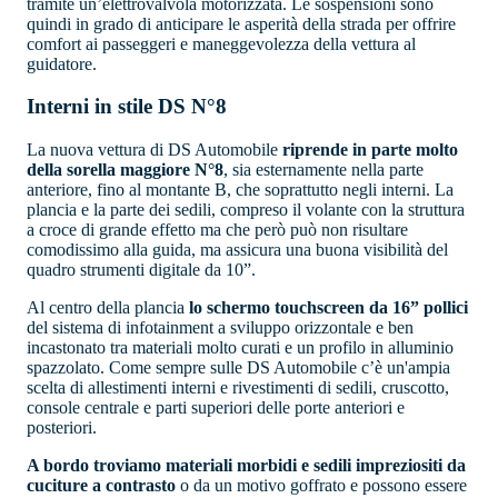
tramite un’elettrovalvola motorizzata. Le sospensioni sono
quindi in grado di anticipare le asperità della strada per offrire
comfort ai passeggeri e maneggevolezza della vettura al
guidatore.
Interni in stile DS N°8
La nuova vettura di DS Automobile
riprende in parte molto
della sorella maggiore N°8
, sia esternamente nella parte
anteriore, fino al montante B, che soprattutto negli interni. La
plancia e la parte dei sedili, compreso il volante con la struttura
a croce di grande effetto ma che però può non risultare
comodissimo alla guida, ma assicura una buona visibilità del
quadro strumenti digitale da 10”.
Al centro della plancia
lo schermo touchscreen da 16” pollici
del sistema di infotainment a sviluppo orizzontale e ben
incastonato tra materiali molto curati e un profilo in alluminio
spazzolato. Come sempre sulle DS Automobile c’è un'ampia
scelta di allestimenti interni e rivestimenti di sedili, cruscotto,
console centrale e parti superiori delle porte anteriori e
posteriori.
A bordo troviamo materiali morbidi e sedili impreziositi da
cuciture a contrasto
o da un motivo goffrato e possono essere