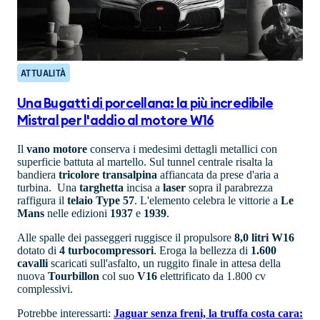
ATTUALITÀ
Una Bugatti di porcellana: la più incredibile
Mistral per l'addio al motore W16
Il
vano
motore
conserva i medesimi dettagli metallici con
superficie battuta al martello. Sul tunnel centrale risalta la
bandiera
tricolore
transalpina
affiancata da prese d'aria a
turbina. Una
targhetta
incisa a
laser
sopra il parabrezza
raffigura il
telaio Type 57
. L'elemento celebra le vittorie a
Le
Mans
nelle edizioni
1937
e
1939
.
Alle spalle dei passeggeri ruggisce il propulsore
8,0 litri W16
dotato di
4 turbocompressori
. Eroga la bellezza di
1.600
cavalli
scaricati sull'asfalto, un ruggito finale in attesa della
nuova
Tourbillon
col suo
V16
elettrificato da 1.800 cv
complessivi.
Potrebbe interessarti:
Jaguar senza freni, la truffa costa cara: