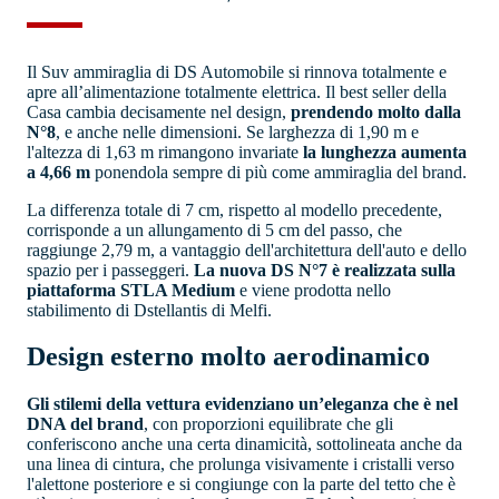
Il Suv ammiraglia di DS Automobile si rinnova totalmente e
apre all’alimentazione totalmente elettrica. Il best seller della
Casa cambia decisamente nel design,
prendendo molto dalla
N°8
, e anche nelle dimensioni. Se larghezza di 1,90 m e
l'altezza di 1,63 m rimangono invariate
la lunghezza aumenta
a 4,66 m
ponendola sempre di più come ammiraglia del brand.
La differenza totale di 7 cm, rispetto al modello precedente,
corrisponde a un allungamento di 5 cm del passo, che
raggiunge 2,79 m, a vantaggio dell'architettura dell'auto e dello
spazio per i passeggeri.
La nuova DS N°7 è realizzata sulla
piattaforma STLA Medium
e viene prodotta nello
stabilimento di Dstellantis di Melfi.
Design esterno molto aerodinamico
Gli stilemi della vettura evidenziano un’eleganza che è nel
DNA del brand
, con proporzioni equilibrate che gli
conferiscono anche una certa dinamicità, sottolineata anche da
una linea di cintura, che prolunga visivamente i cristalli verso
l'alettone posteriore e si congiunge con la parte del tetto che è