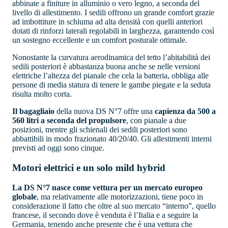
abbinate a finiture in alluminio o vero legno, a seconda del
livello di allestimento. I sedili offrono un grande comfort grazie
ad imbottiture in schiuma ad alta densità con quelli anteriori
dotati di rinforzi laterali regolabili in larghezza, garantendo così
un sostegno eccellente e un comfort posturale ottimale.
Nonostante la curvatura aerodinamica del tetto l’abitabilità dei
sedili posteriori è abbastanza buona anche se nelle versioni
elettriche l’altezza del pianale che cela la batteria, obbliga alle
persone di media statura di tenere le gambe piegate e la seduta
risulta molto corta.
Il bagagliaio
della nuova DS N°7 offre una
capienza da 500 a
560 litri a seconda del propulsore
, con pianale a due
posizioni, mentre gli schienali dei sedili posteriori sono
abbattibili in modo frazionato 40/20/40. Gli allestimenti interni
previsti ad oggi sono cinque.
Motori elettrici e un solo mild hybrid
La DS N°7 nasce come vettura per un mercato europeo
globale
, ma relativamente alle motorizzazioni, tiene poco in
considerazione il fatto che oltre al suo mercato “interno”, quello
francese, il secondo dove è venduta è l’Italia e a seguire la
Germania, tenendo anche presente che è una vettura che