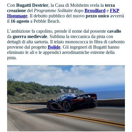
Con
Bugatti
Destrier
, la Casa di Molsheim svela la
terza
creazione
del
Programme Solitaire
dopo
Brouillard
e
FKP
Hommage
. Il debutto pubblico del nuovo
pezzo unico
avverrà
il
16 agosto
a Pebble Beach.
L’ambizione fa capolino, prende il nome dal possente
cavallo
da
guerra
medievale
. Sublima la meccanica da pista con
dettagli di alta sartoria. Il telaio monoscocca in fibra di carbonio
proviene dal progetto
Bolide
. Gli ingegneri di Bugatti hanno
eliminato le ali e le appendici aerodinamiche estreme della
pista.