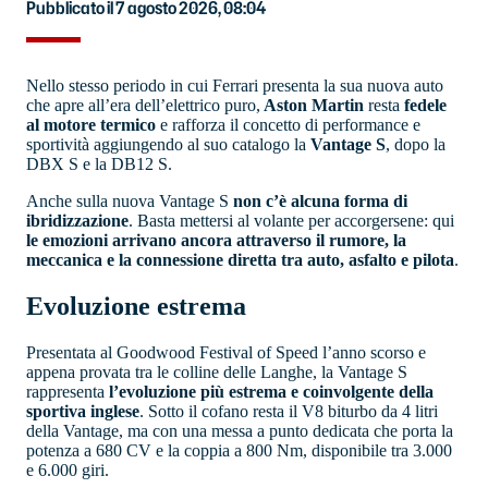
Pubblicato il 7 agosto 2026, 08:04
Nello stesso periodo in cui Ferrari presenta la sua nuova auto
che apre all’era dell’elettrico puro,
Aston Martin
resta
fedele
al motore termico
e rafforza il concetto di performance e
sportività aggiungendo al suo catalogo la
Vantage S
, dopo la
DBX S e la DB12 S.
Anche sulla nuova Vantage S
non c’è alcuna forma di
ibridizzazione
. Basta mettersi al volante per accorgersene: qui
le emozioni arrivano ancora attraverso il rumore, la
meccanica e la connessione diretta tra auto, asfalto e pilota
.
Evoluzione estrema
Presentata al Goodwood Festival of Speed l’anno scorso e
appena provata tra le colline delle Langhe, la Vantage S
rappresenta
l’evoluzione più estrema e coinvolgente della
sportiva inglese
. Sotto il cofano resta il V8 biturbo da 4 litri
della Vantage, ma con una messa a punto dedicata che porta la
potenza a 680 CV e la coppia a 800 Nm, disponibile tra 3.000
e 6.000 giri.