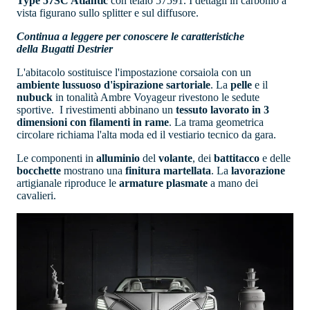
Type 57SC Atlantic
con telaio 57591. I dettagli in carbonio a
vista figurano sullo splitter e sul diffusore.
Continua a leggere per conoscere le caratteristiche
della Bugatti Destrier
L'abitacolo sostituisce l'impostazione corsaiola con un
ambiente lussuoso d'ispirazione sartoriale
. La
pelle
e il
nubuck
in tonalità Ambre Voyageur rivestono le sedute
sportive. I rivestimenti abbinano un
tessuto lavorato in 3
dimensioni con filamenti in rame
. La trama geometrica
circolare richiama l'alta moda ed il vestiario tecnico da gara.
Le componenti in
alluminio
del
volante
, dei
battitacco
e delle
bocchette
mostrano una
finitura
martellata
. La
lavorazione
artigianale riproduce le
armature plasmate
a mano dei
cavalieri.