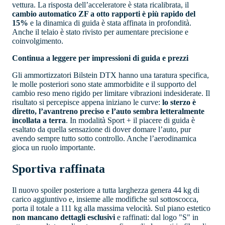
vettura. La risposta dell’acceleratore è stata ricalibrata, il
cambio automatico ZF a otto rapporti è più rapido del
15%
e la dinamica di guida è stata affinata in profondità.
Anche il telaio è stato rivisto per aumentare precisione e
coinvolgimento.
Continua a leggere per impressioni di guida e prezzi
Gli ammortizzatori Bilstein DTX hanno una taratura specifica,
le molle posteriori sono state ammorbidite e il supporto del
cambio reso meno rigido per limitare vibrazioni indesiderate. Il
risultato si percepisce appena iniziano le curve:
lo sterzo è
diretto, l’avantreno preciso e l’auto sembra letteralmente
incollata a terra
. In modalità Sport + il piacere di guida è
esaltato da quella sensazione di dover domare l’auto, pur
avendo sempre tutto sotto controllo. Anche l’aerodinamica
gioca un ruolo importante.
Sportiva raffinata
Il nuovo spoiler posteriore a tutta larghezza genera 44 kg di
carico aggiuntivo e, insieme alle modifiche sul sottoscocca,
porta il totale a 111 kg alla massima velocità. Sul piano estetico
non mancano dettagli esclusivi
e raffinati: dal logo "S" in