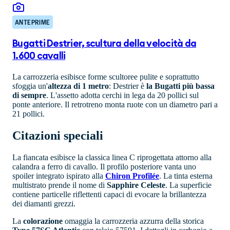
ANTEPRIME
Bugatti Destrier, scultura della velocità da
1.600 cavalli
La carrozzeria esibisce forme scultoree pulite e soprattutto
sfoggia un'
altezza di 1 metro
: Destrier è
la Bugatti più bassa
di sempre
. L'assetto adotta cerchi in lega da 20 pollici sul
ponte anteriore. Il retrotreno monta ruote con un diametro pari a
21 pollici.
Citazioni speciali
La fiancata esibisce la classica linea C riprogettata attorno alla
calandra a ferro di cavallo. Il profilo posteriore vanta uno
spoiler integrato ispirato alla
Chiron Profilée
. La tinta esterna
multistrato prende il nome di
Sapphire Celeste
. La superficie
contiene particelle riflettenti capaci di evocare la brillantezza
dei diamanti grezzi.
La
colorazione
omaggia la carrozzeria azzurra della storica