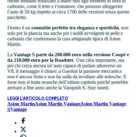
ottone smaltato realizzato a mano fino agli elementi in fibra di
carbonio, come il tetto e l’estrattore, che possono alleggerire
l’auto di 50 kg rispetto ai circa 1700 delle versioni senza questo
pacchetto.
Dentro è un
connubio perfetto tra eleganza e sportività
, non
solo per la plancia ma anche per i sedili avvolgenti in pelle e
carbonio che confermano la cura artigianale tipica di Aston
Martin.
La
Vantage S parte da 208.000 euro nella versione Coupé e
da 218.000 euro per la Roadster
. Una cifra importante, ma
per chi cerca ancora un’auto capace di parlare attraverso un
V8, il messaggio è chiaro: a Gaydon la passione meccanica
non è ancora finita e non ha nulla da invidiare alle tedesche. E
forse non si tratta neanche dell’ultimo capitolo poiché potrebbe
arrivare a fine anno anche la Vanquish S. Stay tuned.
LEGGI L'ARTICOLO COMPLETO
Aston Martin
Aston Martin Vantage
Aston Martin Vantage
S
Vantage