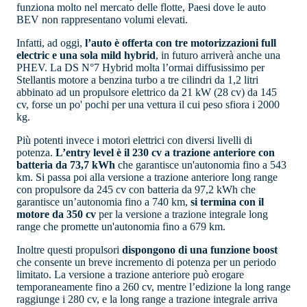
funziona molto nel mercato delle flotte, Paesi dove le auto
BEV non rappresentano volumi elevati.
Infatti, ad oggi,
l’auto è offerta con tre motorizzazioni full
electric e una sola mild hybrid
, in futuro arriverà anche una
PHEV. La DS N°7 Hybrid molta l’ormai diffusissimo per
Stellantis motore a benzina turbo a tre cilindri da 1,2 litri
abbinato ad un propulsore elettrico da 21 kW (28 cv) da 145
cv, forse un po' pochi per una vettura il cui peso sfiora i 2000
kg.
Più potenti invece i motori elettrici con diversi livelli di
potenza.
L’entry level è il 230 cv a trazione anteriore con
batteria da 73,7 kWh
che garantisce un'autonomia fino a 543
km. Si passa poi alla versione a trazione anteriore long range
con propulsore da 245 cv con batteria da 97,2 kWh che
garantisce un’autonomia fino a 740 km,
si termina con il
motore da 350 cv
per la versione a trazione integrale long
range che promette un'autonomia fino a 679 km.
Inoltre questi propulsori
dispongono di una funzione boost
che consente un breve incremento di potenza per un periodo
limitato. La versione a trazione anteriore può erogare
temporaneamente fino a 260 cv, mentre l’edizione la long range
raggiunge i 280 cv, e la long range a trazione integrale arriva