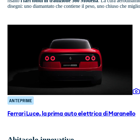
risalto
i fari tondi in tradizione 360 Modena
. La cura aerodinamica
disegni: uno diamantato che contiene il peso, uno chiuso che miglio
ANTEPRIME
Ferrari Luce, la prima auto elettrica di Maranello
Abitacolo innovativo