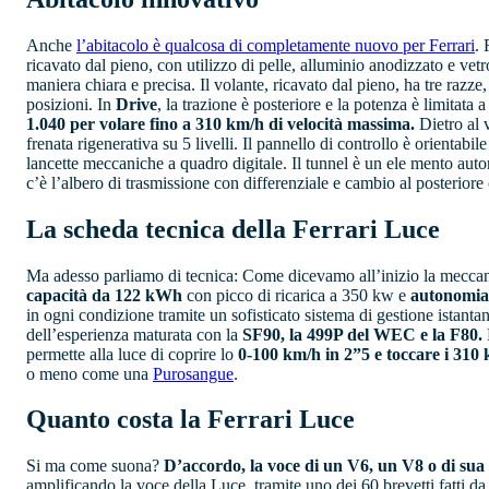
Anche
l’abitacolo è qualcosa di completamente nuovo per Ferrari
. 
ricavato dal pieno, con utilizzo di pelle, alluminio anodizzato e vetro
maniera chiara e precisa. Il volante, ricavato dal pieno, ha tre razze
posizioni. In
Drive
, la trazione è posteriore e la potenza è limitata
1.040 per volare fino a 310 km/h di velocità massima.
Dietro al v
frenata rigenerativa su 5 livelli. Il pannello di controllo è orienta
lancette meccaniche a quadro digitale. Il tunnel è un ele mento auton
c’è l’albero di trasmissione con differenziale e cambio al posterior
La scheda tecnica della Ferrari Luce
Ma adesso parliamo di tecnica: Come dicevamo all’inizio la meccanic
capacità da 122 kWh
con picco di ricarica a 350 kw e
autonomia
in ogni condizione tramite un sofisticato sistema di gestione istant
dell’esperienza maturata con la
SF90, la 499P del WEC e la F80.
permette alla luce di coprire lo
0-100 km/h in 2”5 e toccare i 310
o meno come una
Purosangue
.
Quanto costa la Ferrari Luce
Si ma come suona?
D’accordo, la voce di un V6, un V8 o di s
amplificando la voce della Luce, tramite uno dei 60 brevetti fatti da