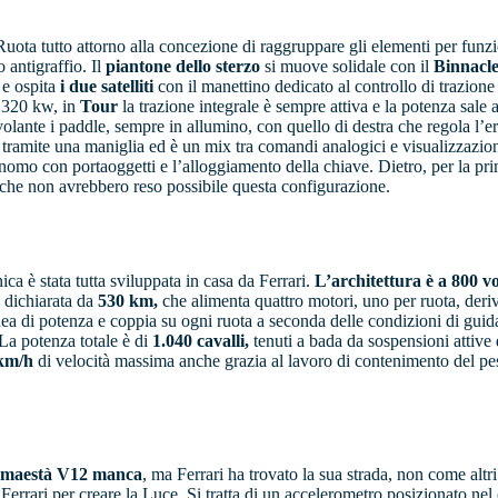
Ruota tutto attorno alla concezione di raggruppare gli elementi per funzi
 antigraffio. Il
piantone dello sterzo
si muove solidale con il
Binnacl
, e ospita
i due satelliti
con il manettino dedicato al controllo di trazione 
 a 320 kw, in
Tour
la trazione integrale è sempre attiva e la potenza sale
olante i paddle, sempre in allumino, con quello di destra che regola l’e
bile tramite una maniglia ed è un mix tra comandi analogici e visualizzaz
omo con portaoggetti e l’alloggiamento della chiave. Dietro, per la prima 
e che non avrebbero reso possibile questa configurazione.
a è stata tutta sviluppata in casa da Ferrari.
L’architettura è a 800 vo
dichiarata da
530 km,
che alimenta quattro motori, uno per ruota, deriv
anea di potenza e coppia su ogni ruota a seconda delle condizioni di gui
La potenza totale è di
1.040 cavalli,
tenuti a bada da sospensioni attive
 km/h
di velocità massima anche grazia al lavoro di contenimento del peso
ua maestà V12 manca
, ma Ferrari ha trovato la sua strada, non come alt
 Ferrari per creare la Luce. Si tratta di un accelerometro posizionato ne