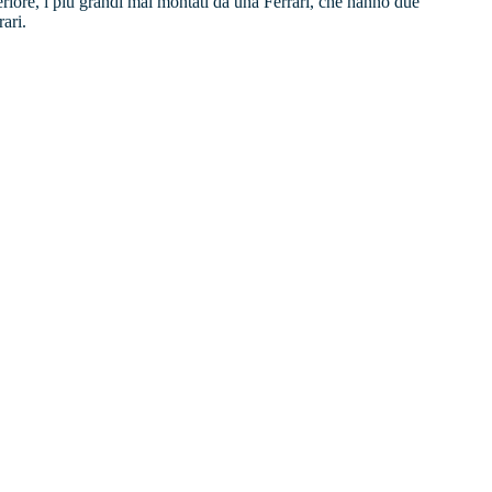
steriore, i più grandi mai montati da una Ferrari, che hanno due
ari.