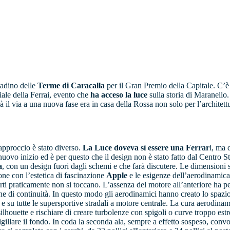
tadino delle
Terme di Caracalla
per il Gran Premio della Capitale. C’
iciale della Ferrai, evento che
ha acceso la luce
sulla storia di Maranello
 il via a una nuova fase era in casa della Rossa non solo per l’architettu
’approccio è stato diverso.
La Luce doveva sì essere una Ferrar
i, ma 
ovo inizio ed è per questo che il design non è stato fatto dal Centro S
a
, con un design fuori dagli schemi e che farà discutere. Le dimensioni 
one con l’estetica di fascinazione
Apple
e le esigenze dell’aerodinamic
parti praticamente non si toccano. L’assenza del motore all’anteriore ha 
ne di continuità. In questo modo gli aerodinamici hanno creato lo spazi
e su tutte le supersportive stradali a motore centrale. La cura aerodinam
lhouette e rischiare di creare turbolenze con spigoli o curve troppo estrem
gillare il fondo. In coda la seconda ala, sempre a effetto sospeso, convogl