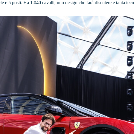
te e 5 posti. Ha 1.040 cavalli, uno design che farà discutere e tanta tecn