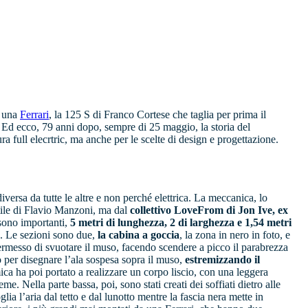
è una
Ferrari
, la 125 S di Franco Cortese che taglia per prima il
. Ed ecco, 79 anni dopo, sempre di 25 maggio, la storia del
ra full elecrtric, ma anche per le scelte di design e progettazione.
diversa da tutte le altre e non perché elettrica. La meccanica, lo
tile di Flavio Manzoni, ma dal
collettivo LoveFrom di Jon Ive, ex
sono importanti,
5 metri di lunghezza, 2 di larghezza e 1,54 metri
a. Le sezioni sono due,
la cabina a goccia
, la zona in nero in foto, e
permesso di svuotare il muso, facendo scendere a picco il parabrezza
o per disegnare l’ala sospesa sopra il muso,
estremizzando il
ica ha poi portato a realizzare un corpo liscio, con una leggera
e. Nella parte bassa, poi, sono stati creati dei soffiati dietro alle
ia l’aria dal tetto e dal lunotto mentre la fascia nera mette in