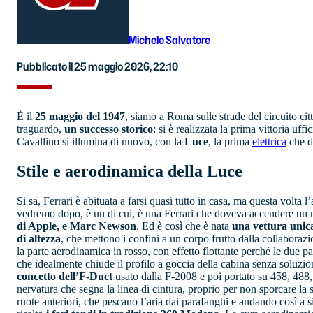
Michele Salvatore
Pubblicato il 25 maggio 2026, 22:10
È il
25 maggio del 1947
, siamo a Roma sulle strade del circuito cit
traguardo,
un successo storico
: si è realizzata la prima vittoria uff
Cavallino si illumina di nuovo, con la
Luce
, la prima
elettrica
che dà
Stile e aerodinamica della Luce
Si sa, Ferrari è abituata a farsi quasi tutto in casa, ma questa volta l
vedremo dopo, è un di cui, è una Ferrari che doveva accendere un nu
di Apple, e Marc Newson
. Ed è così che è nata
una vettura unic
di altezza
, che mettono i confini a un corpo frutto dalla collaborazi
la parte aerodinamica in rosso, con effetto flottante perché le due 
che idealmente chiude il profilo a goccia della cabina senza soluzio
concetto dell’F-Duct
usato dalla F-2008 e poi portato su 458, 488, 
nervatura che segna la linea di cintura, proprio per non sporcare la si
ruote anteriori, che pescano l’aria dai parafanghi e andando così a si