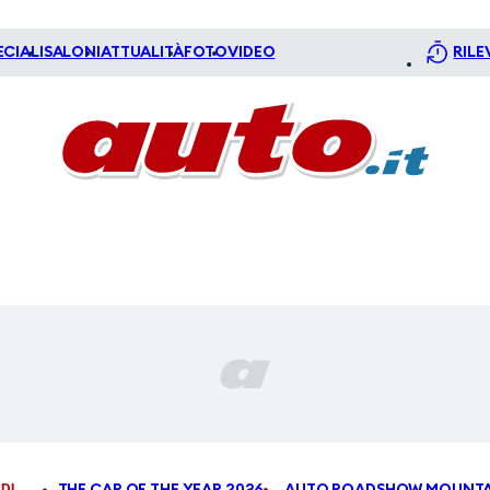
ECIALI
SALONI
ATTUALITÀ
FOTO
VIDEO
RILE
DI
THE CAR OF THE YEAR 2026
AUTO ROADSHOW MOUNTA