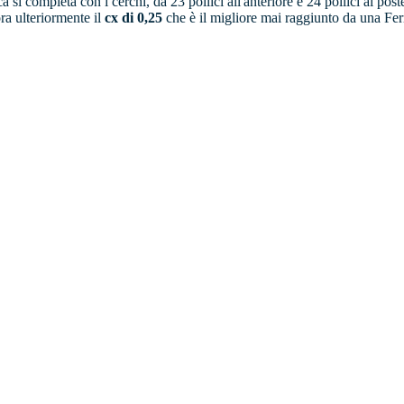
 si completa con i cerchi, da 23 pollici all'anteriore e 24 pollici al po
ra ulteriormente il
cx di 0,25
che è il migliore mai raggiunto da una Ferr