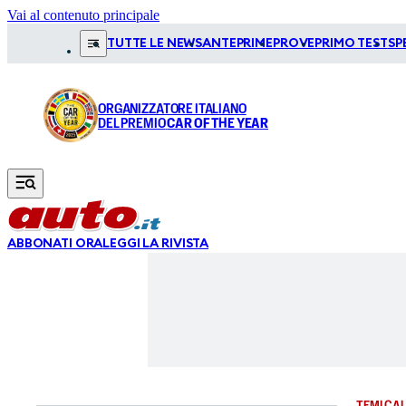
Vai al contenuto principale
TUTTE LE NEWS
ANTEPRIME
PROVE
PRIMO TEST
SP
ORGANIZZATORE ITALIANO
DEL PREMIO
CAR OF THE YEAR
ABBONATI ORA
LEGGI LA RIVISTA
TEMI CAL