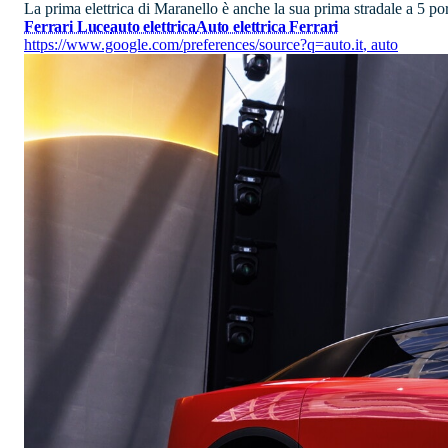
La prima elettrica di Maranello è anche la sua prima stradale a 5 por
Ferrari Luce
auto elettrica
Auto elettrica Ferrari
https://www.google.com/preferences/source?q=auto.it
,
auto