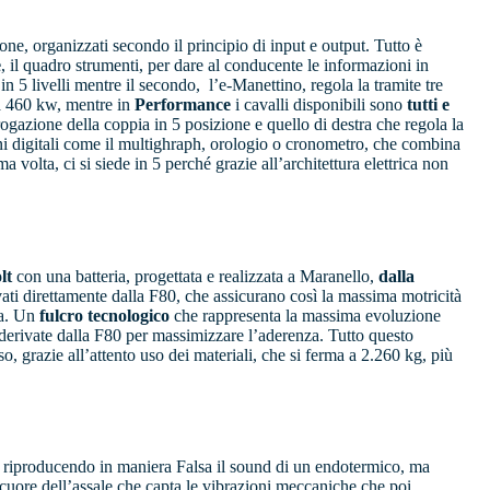
one, organizzati secondo il principio di input e output. Tutto è
e
, il quadro strumenti, per dare al conducente le informazioni in
in 5 livelli mentre il secondo, l’e-Manettino, regola la tramite tre
 a 460 kw, mentre in
Performance
i cavalli disponibili sono
tutti e
rogazione della coppia in 5 posizione e quello di destra che regola la
ioni digitali come il multighraph, orologio o cronometro, che combina
volta, ci si siede in 5 perché grazie all’architettura elettrica non
lt
con una batteria, progettata e realizzata a Maranello,
dalla
ati direttamente dalla F80, che assicurano così la massima motricità
da. Un
fulcro tecnologico
che rappresenta la massima evoluzione
 derivate dalla F80 per massimizzare l’aderenza. Tutto questo
, grazie all’attento uso dei materiali, che si ferma a 2.260 kg, più
ri riproducendo in maniera Falsa il sound di un endotermico, ma
l cuore dell’assale che capta le vibrazioni meccaniche che poi