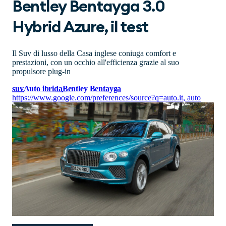
Bentley Bentayga 3.0
Hybrid Azure, il test
Il Suv di lusso della Casa inglese coniuga comfort e
prestazioni, con un occhio all'efficienza grazie al suo
propulsore plug-in
suv
Auto ibrida
Bentley Bentayga
https://www.google.com/preferences/source?q=auto.it
,
auto