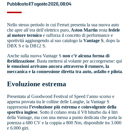
Pubblicato il 7 agosto 2026, 08:04
Nello stesso periodo in cui Ferrari presenta la sua nuova auto
che apre all’era dell’elettrico puro,
Aston Martin
resta
fedele
al motore termico
e rafforza il concetto di performance e
sportività aggiungendo al suo catalogo la
Vantage S
, dopo la
DBX S e la DB12 S.
Anche sulla nuova Vantage S
non c’è alcuna forma di
ibridizzazione
. Basta mettersi al volante per accorgersene: qui
le emozioni arrivano ancora attraverso il rumore, la
meccanica e la connessione diretta tra auto, asfalto e pilota
.
Evoluzione estrema
Presentata al Goodwood Festival of Speed l’anno scorso e
appena provata tra le colline delle Langhe, la Vantage S
rappresenta
l’evoluzione più estrema e coinvolgente della
sportiva inglese
. Sotto il cofano resta il V8 biturbo da 4 litri
della Vantage, ma con una messa a punto dedicata che porta la
potenza a 680 CV e la coppia a 800 Nm, disponibile tra 3.000
e 6.000 giri.