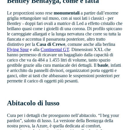
Bentley Bentayga, come è fatta
Le proporzioni sono rese
monumentali
a partire dall’enorme
griglia rettangolare sul muso, con ai suoi lati i classici - per
Bentley - doppi fari ovali a matrice di Led a effetto cristallo che
brillano quasi come i gioielli di una corona. Di profilo spiccano
le carreggiate allargati e la lunga nervatura che corre su tutta la
fiancata e accentua il passaruota posteriore, altro tratto
distintivo per la
Casa di Crewe
, comune anche alla berlina
Flying Spur
e alla
Continental GT
. Dimensioni XXL che
hanno permesso di ricavare un bagagliaio dalla capacità di
carico che va da 484 a 1.455 litri di volume, tanto spazio
gestibile grazie alla cura maniacale dei dettagli. Il
baule
, infatti
è arricchito da pannelli divisori, organizzatori porta oggetti e
ganci, oltre ai tasti che abbassano le sospensioni posteriori per
permette il carico di oggetti più pesanti.
Abitacolo di lusso
Cura per i dettagli che proseguono nell’abitacolo. “I beg your
pardon”, salotto di lusso. La versione della Bentayga della
nostra prova, la Azure, è quella dedicata al comfort,