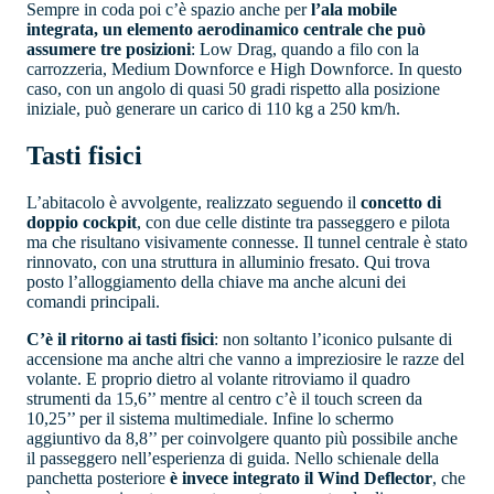
Sempre in coda poi c’è spazio anche per
l’ala mobile
integrata, un elemento aerodinamico centrale che può
assumere tre posizioni
: Low Drag, quando a filo con la
carrozzeria, Medium Downforce e High Downforce. In questo
caso, con un angolo di quasi 50 gradi rispetto alla posizione
iniziale, può generare un carico di 110 kg a 250 km/h.
Tasti fisici
L’abitacolo è avvolgente, realizzato seguendo il
concetto di
doppio cockpit
, con due celle distinte tra passeggero e pilota
ma che risultano visivamente connesse. Il tunnel centrale è stato
rinnovato, con una struttura in alluminio fresato. Qui trova
posto l’alloggiamento della chiave ma anche alcuni dei
comandi principali.
C’è il ritorno ai tasti fisici
: non soltanto l’iconico pulsante di
accensione ma anche altri che vanno a impreziosire le razze del
volante. E proprio dietro al volante ritroviamo il quadro
strumenti da 15,6’’ mentre al centro c’è il touch screen da
10,25’’ per il sistema multimediale. Infine lo schermo
aggiuntivo da 8,8’’ per coinvolgere quanto più possibile anche
il passeggero nell’esperienza di guida. Nello schienale della
panchetta posteriore
è invece integrato il Wind Deflector
, che