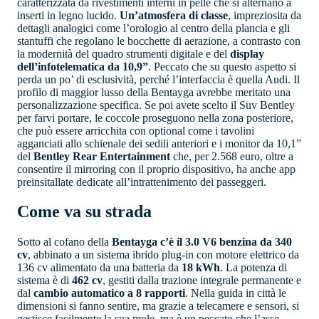
caratterizzata da rivestimenti interni in pelle che si alternano a
inserti in legno lucido.
Un’atmosfera di classe
, impreziosita da
dettagli analogici come l’orologio al centro della plancia e gli
stantuffi che regolano le bocchette di aerazione, a contrasto con
la modernità del quadro strumenti digitale e del
display
dell’infotelematica da 10,9”
. Peccato che su questo aspetto si
perda un po’ di esclusività, perché l’interfaccia è quella Audi. Il
profilo di maggior lusso della Bentayga avrebbe meritato una
personalizzazione specifica. Se poi avete scelto il Suv Bentley
per farvi portare, le coccole proseguono nella zona posteriore,
che può essere arricchita con optional come i tavolini
agganciati allo schienale dei sedili anteriori e i monitor da 10,1”
del
Bentley Rear Entertainment
che, per 2.568 euro, oltre a
consentire il mirroring con il proprio dispositivo, ha anche app
preinsitallate dedicate all’intrattenimento dei passeggeri.
Come va su strada
Sotto al cofano della
Bentayga c’è il 3.0 V6 benzina da 340
cv
, abbinato a un sistema ibrido plug-in con motore elettrico da
136 cv alimentato da una batteria da
18 kWh
. La potenza di
sistema è di
462 cv
, gestiti dalla trazione integrale permanente e
dal
cambio automatico a 8 rapporti
. Nella guida in città le
dimensioni si fanno sentire, ma grazie a telecamere e sensori, si
gestisce facilmente la sua mole, ma è un peccato che l’asse