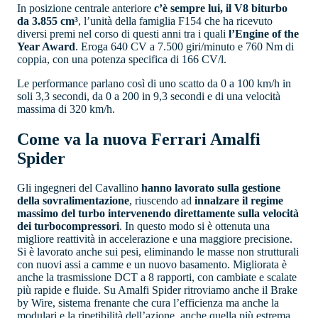
In posizione centrale anteriore
c’è sempre lui, il V8 biturbo
da 3.855 cm³
, l’unità della famiglia F154 che ha ricevuto
diversi premi nel corso di questi anni tra i quali
l’Engine of the
Year Award
. Eroga 640 CV a 7.500 giri/minuto e 760 Nm di
coppia, con una potenza specifica di 166 CV/l.
Le performance parlano così di uno scatto da 0 a 100 km/h in
soli 3,3 secondi, da 0 a 200 in 9,3 secondi e di una velocità
massima di 320 km/h.
Come va la nuova Ferrari Amalfi
Spider
Gli ingegneri del Cavallino
hanno lavorato sulla gestione
della sovralimentazione
, riuscendo ad
innalzare il regime
massimo del turbo intervenendo direttamente sulla velocità
dei turbocompressori
. In questo modo si è ottenuta una
migliore reattività in accelerazione e una maggiore precisione.
Si è lavorato anche sui pesi, eliminando le masse non strutturali
con nuovi assi a camme e un nuovo basamento. Migliorata è
anche la trasmissione DCT a 8 rapporti, con cambiate e scalate
più rapide e fluide. Su Amalfi Spider ritroviamo anche il Brake
by Wire, sistema frenante che cura l’efficienza ma anche la
modulari e la ripetibilità dell’azione, anche quella più estrema.