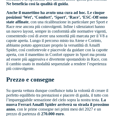
Ne beneficia così la qualità di guida
.
Anche il manettino ha avuto una cura ad hoc. Le cinque
posizioni ‘Wet’, ‘Comfort’, ‘Sport’, ‘Race’, ‘ESC-Off sono
state affinate
, con una ricalibrazione in particolare per Sport e
Race rese ancora più coinvolgenti. Infine i silenziatori hanno
un nuovo layout, sempre in conformità alle normative vigenti,
consentendo così di avere una sonorità più marcata per il V8 a
capote aperta. Lungo il percorso misto tra Atene e Corinto,
abbiamo potuto apprezzare proprio la versatilità di Amalfi
Spider, così confortevole e piacevole da guidare con la capotte
aperta, con il manettino in Confort oppure in Sport ma pronta
ad essere più aggressiva e divertente spostandolo in Race, con
il cambio usato in modalità sequenziale a rendere l’esperienza
più coinvolgente.
Prezzo e consegne
Su questa vettura dunque confluisce tutta la volontà di creare il
perfetto equilibrio tra prestazioni e piacere di guida, il tutto con
l’impareggiabile sensazione del cielo sopra la nostra testa.
La
nuova Ferrari Amalfi Spider arriverà su strada il prossimo
anno
, con le prime consegne nei primi mesi del 2027 e un
prezzo di partenza di
270.000 euro
.