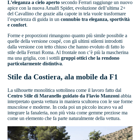
L’eleganza a cielo aperto
secondo Ferrari raggiunge un nuovo
apice con la nuova Amalfi Spider, evoluzione dell’ultima 2+
del Cavallino che grazie alla capote in tela vuole trasformare
l’esperienza di guida in un
connubio tra eleganza, sportività
e confort
.
Forme e proporzioni rimangono quanto più simile possibile a
quelle della versione coupé, con gli ultimi stilemi introdotti
dalla versione con tetto chiuso che hanno evoluto di fatto lo
stile della Ferrari Roma. Al frontale non c’è più la mascherina
ma una griglia, con i sottili
gruppi ottici che la rendono
particolarmente distintiva
.
Stile da Costiera, ala mobile da F1
La silhouette monolitica sottolinea come il lavoro fatto dal
Centro Stile di Maranello guidato da Flavio Manzoni
abbia
interpretato questa vettura in maniera scultorea con le sue forme
muscolose e moderne. In coda poi un piccolo incavo va ad
integrare la fanaleria, non più vista come gemme preziose ma
come un elemento che fa parte naturalmente della vettura.