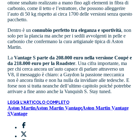
ottone smaltato realizzato a mano fino agli elementi in fibra di
carbonio, come il tetto e l’estrattore, che possono alleggerire
l’auto di 50 kg rispetto ai circa 1700 delle versioni senza questo
pacchetto.
Dentro è un
connubio perfetto tra eleganza e sportività
, non
solo per la plancia ma anche per i sedili avvolgenti in pelle e
carbonio che confermano la cura artigianale tipica di Aston
Martin.
La
Vantage S parte da 208.000 euro nella versione Coupé e
da 218.000 euro per la Roadster
. Una cifra importante, ma
per chi cerca ancora un’auto capace di parlare attraverso un
V8, il messaggio è chiaro: a Gaydon la passione meccanica
non è ancora finita e non ha nulla da invidiare alle tedesche. E
forse non si tratta neanche dell’ultimo capitolo poiché potrebbe
arrivare a fine anno anche la Vanquish S. Stay tuned.
LEGGI L'ARTICOLO COMPLETO
Aston Martin
Aston Martin Vantage
Aston Martin Vantage
S
Vantage