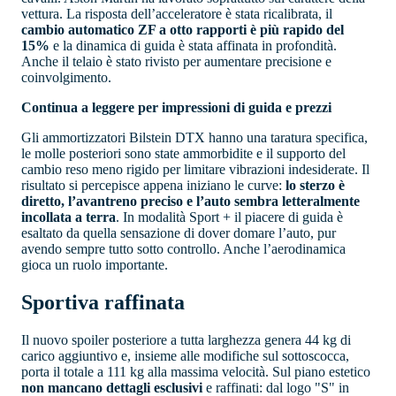
vettura. La risposta dell’acceleratore è stata ricalibrata, il
cambio automatico ZF a otto rapporti è più rapido del
15%
e la dinamica di guida è stata affinata in profondità.
Anche il telaio è stato rivisto per aumentare precisione e
coinvolgimento.
Continua a leggere per impressioni di guida e prezzi
Gli ammortizzatori Bilstein DTX hanno una taratura specifica,
le molle posteriori sono state ammorbidite e il supporto del
cambio reso meno rigido per limitare vibrazioni indesiderate. Il
risultato si percepisce appena iniziano le curve:
lo sterzo è
diretto, l’avantreno preciso e l’auto sembra letteralmente
incollata a terra
. In modalità Sport + il piacere di guida è
esaltato da quella sensazione di dover domare l’auto, pur
avendo sempre tutto sotto controllo. Anche l’aerodinamica
gioca un ruolo importante.
Sportiva raffinata
Il nuovo spoiler posteriore a tutta larghezza genera 44 kg di
carico aggiuntivo e, insieme alle modifiche sul sottoscocca,
porta il totale a 111 kg alla massima velocità. Sul piano estetico
non mancano dettagli esclusivi
e raffinati: dal logo "S" in