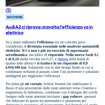
ANTEPRIME
Audi A2 ci riprova: stavolta l'efficienza va in
elettrico
Se a inizio millennio
l’efficienza
era un concetto poco
considerato,
è diventata essenziale nelle moderne automobili
elettriche
.
Il Cx non è più un esercizio di supremazia
aerodinamica
, ma indice di
risparmio
.
Nella nuova Audi A2
è di 0,24
(nella vecchia era 0,25, a ri
prova
della bontà di
quanto fatto allora) e
si traduce in un risparmio di 0,9
kWh/100 km
. Solamente con lo stile design fluido in cui si
combinano richiami al passato come l’ala posteriore e soluzioni
intelligenti per migliorare l’efficienza.
Per primi gli
air curtain
, feritoie frontali che indirizzano il
flusso d’aria proveniente dalle ruote anteriori verso l’esterno e
sopprimono le turbolenze, combinato con il disegno dei cerchi.
Sempre sulle ruote anteriori troviamo i
gap reducer
, spessori
che riducono lo spazio tra pneumatico e passaruota per
diminuire la resistenza all’avanzamento. Sul frontale c’è anche