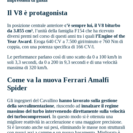
impressioni di guida
Il V8 è protagonista
In posizione centrale anteriore
c’è sempre lui, il V8 biturbo
da 3.855 cm³
, l’unità della famiglia F154 che ha ricevuto
diversi premi nel corso di questi anni tra i quali
l’Engine of the
Year Award
. Eroga 640 CV a 7.500 giri/minuto e 760 Nm di
coppia, con una potenza specifica di 166 CV/l.
Le performance parlano così di uno scatto da 0 a 100 km/h in
soli 3,3 secondi, da 0 a 200 in 9,3 secondi e di una velocità
massima di 320 km/h.
Come va la nuova Ferrari Amalfi
Spider
Gli ingegneri del Cavallino
hanno lavorato sulla gestione
della sovralimentazione
, riuscendo ad
innalzare il regime
massimo del turbo intervenendo direttamente sulla velocità
dei turbocompressori
. In questo modo si è ottenuta una
migliore reattività in accelerazione e una maggiore precisione.
Si è lavorato anche sui pesi, eliminando le masse non strutturali
con nuovi assi a camme e un nuovo basamento. Migliorata è