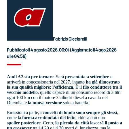
Fabrizio Cicciarelli
Pubblicato il 4 agosto 2026, 00:01
(Aggiornato il 4 ago 2026
alle 04:58)
Audi A2 sta per tornare
. Sarà
presentata a settembre
e
arriverà in concessionaria nel 2027, intanto
ha già dimostrato
la sua qualità migliore: l’efficienza
. È il
filo conduttore tra il
vecchio modello
, quello capace di un consumo record di 3 litri
ogni 100 km con il motore 3 cilindri diesel a cavallo del
Duemila, e
la nuova versione
solo a batteria.
Emissioni a parte,
i concetti di fondo sono sempre gli stessi
,
come la
forma arrotondata del tetto
, chiusa con uno
spoiler posteriore
. Certo,
la piccola da città lascerà il posto a
un crossover
tra i 4,20 e i 4,30 metri di lunghezza, ma le