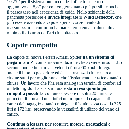
10,25’’ per il sistema multimediale. Infine lo schermo
aggiuntivo da 8,8’’ per coinvolgere quanto più possibile anche
il passeggero nell’esperienza di guida. Nello schienale della
panchetta posteriore
è invece integrato il Wind Deflector
, che
può essere azionato a capote aperta, consentendo di
massimizzare il confort nella marcia en plein air riducendo al
minimo il disturbo dell’aria in abitacolo.
Capote compatta
La capote di nuova Ferrari Amalfi Spider
ha un sistema di
piegatura a Z
, con la movimentazione che avviene in soli 13,5
secondi anche in marcia a velocità fino a 60 km/h. Integra
anche il lunotto posteriore ed è stata realizzata in tessuto a
cinque strati per migliorare anche l’isolamento acustico quando
chiusa. Un lavoro che l’ha resa analoga in termini di confort ad
un tetto rigido. La sua struttura
è stata resa quanto più
compatta possibile
, con uno spessore di soli 220 mm che
permette di non andare a inficiare troppo sulla capacità di
carico del bagaglio quando ripiegata: il baule passa così da 225
litri a 172 litri, preservando la versatilità di utilizzo del vano di
carico.
Continua a leggere per scoprire motore, prestazioni e