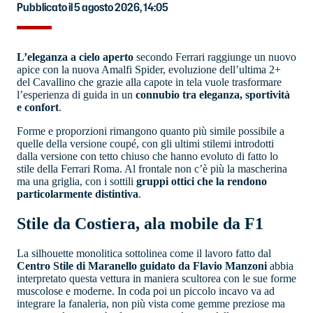
Pubblicato il 5 agosto 2026, 14:05
L’eleganza a cielo aperto
secondo Ferrari raggiunge un nuovo
apice con la nuova Amalfi Spider, evoluzione dell’ultima 2+
del Cavallino che grazie alla capote in tela vuole trasformare
l’esperienza di guida in un
connubio tra eleganza, sportività
e confort
.
Forme e proporzioni rimangono quanto più simile possibile a
quelle della versione coupé, con gli ultimi stilemi introdotti
dalla versione con tetto chiuso che hanno evoluto di fatto lo
stile della Ferrari Roma. Al frontale non c’è più la mascherina
ma una griglia, con i sottili
gruppi ottici che la rendono
particolarmente distintiva
.
Stile da Costiera, ala mobile da F1
La silhouette monolitica sottolinea come il lavoro fatto dal
Centro Stile di Maranello guidato da Flavio Manzoni
abbia
interpretato questa vettura in maniera scultorea con le sue forme
muscolose e moderne. In coda poi un piccolo incavo va ad
integrare la fanaleria, non più vista come gemme preziose ma