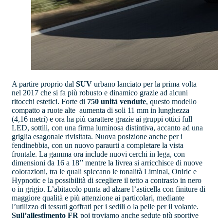
A partire proprio dal
SUV
urbano lanciato per la prima volta
nel 2017 che si fa più robusto e dinamico grazie ad alcuni
ritocchi estetici. Forte di
750 unità vendute
, questo modello
compatto a ruote alte aumenta di soli 11 mm in lunghezza
(4,16 metri) e ora ha più carattere grazie ai gruppi ottici full
LED, sottili, con una firma luminosa distintiva, accanto ad una
griglia esagonale rivisitata. Nuova posizione anche per i
fendinebbia, con un nuovo paraurti a completare la vista
frontale. La gamma ora include nuovi cerchi in lega, con
dimensioni da 16 a 18’’ mentre la livrea si arricchisce di nuove
colorazioni, tra le quali spiccano le tonalità Liminal, Oniric e
Hypnotic e la possibilità di scegliere il tetto a contrasto in nero
o in grigio. L’abitacolo punta ad alzare l’asticella con finiture di
maggiore qualità e più attenzione ai particolari, mediante
l’utilizzo di tessuti goffrati per i sedili o la pelle per il volante.
Sull’allestimento FR
poi troviamo anche sedute più sportive