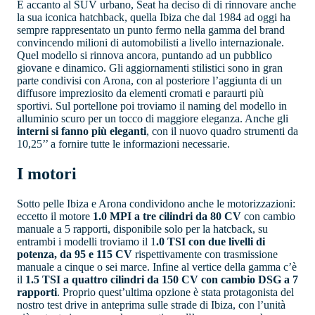
E accanto al SUV urbano, Seat ha deciso di di rinnovare anche
la sua iconica hatchback, quella Ibiza che dal 1984 ad oggi ha
sempre rappresentato un punto fermo nella gamma del brand
convincendo milioni di automobilisti a livello internazionale.
Quel modello si rinnova ancora, puntando ad un pubblico
giovane e dinamico. Gli aggiornamenti stilistici sono in gran
parte condivisi con Arona, con al posteriore l’aggiunta di un
diffusore impreziosito da elementi cromati e paraurti più
sportivi. Sul portellone poi troviamo il naming del modello in
alluminio scuro per un tocco di maggiore eleganza. Anche gli
interni si fanno più eleganti
, con il nuovo quadro strumenti da
10,25’’ a fornire tutte le informazioni necessarie.
I motori
Sotto pelle Ibiza e Arona condividono anche le motorizzazioni:
eccetto il motore
1.0 MPI a tre cilindri da 80 CV
con cambio
manuale a 5 rapporti, disponibile solo per la hatcback, su
entrambi i modelli troviamo il 1
.0 TSI con due livelli di
potenza, da 95 e 115 CV
rispettivamente con trasmissione
manuale a cinque o sei marce. Infine al vertice della gamma c’è
il
1.5 TSI a quattro cilindri da 150 CV con cambio DSG a 7
rapporti
. Proprio quest’ultima opzione è stata protagonista del
nostro test drive in anteprima sulle strade di Ibiza, con l’unità