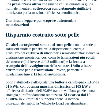
una
presa d’aria attiva
che rimane chiusa durante la guida
normale, mentre il
sottoscocca completamente sigillato
è
ottimizzato per la massima efficienza aerodinamica.
Continua a leggere per scoprire autonomia e
motorizzazioni
Risparmio costruito sotto pelle
Gli altri accorgimenti sono tutti sotto pelle
, con una serie di
soluzioni studiate per ridurre la dispersione di energia.
L’utilizzo del
carburo di silicio per i semiconduttori
riduce la
dissipazione energetica, così come le
laminazioni più sottili
del motore
(0,2 invece di 0,3 millimetri) e
la forma a
triangolo dell’avvolgimento dello statore
.
L’olio a basso
attrito
usato per la
trasmissione
, invece, permette di
guadagnare
fino a 12 km di autonomia
.
Sotto l’abitacolo è alloggiata una
batteria cell-to-pack LFP da
61 kWh
, con
potenza massima di ricarica di 105 kW
e
efficienza di ricarica dell'89,6% tramite wallbox grazie a una
strategia di raffreddamento ottimizzata.
Si ricarica dal 10
all'80% in 26 minuti
e supporta anche la ricarica
bidirezionale: subito la Vehicle-to-Load per alimentare i