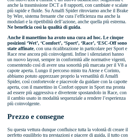
anche la trasmissione DCT a 8 rapporti, con cambiate e scalate
più rapide e fluide. Su Amalfi Spider ritroviamo anche il Brake
by Wire, sistema frenante che cura l’efficienza ma anche la
modulari e la ripetibilità dell’azione, anche quella più estrema.
Ne beneficia così la qualità di guida
.
Anche il manettino ha avuto una cura ad hoc. Le cinque
posizioni ‘Wet’, ‘Comfort’, ‘Sport’, ‘Race’, ‘ESC-Off sono
state affinate
, con una ricalibrazione in particolare per Sport e
Race rese ancora più coinvolgenti. Infine i silenziatori hanno
un nuovo layout, sempre in conformità alle normative vigenti,
consentendo così di avere una sonorità più marcata per il V8 a
capote aperta. Lungo il percorso misto tra Atene e Corinto,
abbiamo potuto apprezzare proprio la versatilità di Amalfi
Spider, così confortevole e piacevole da guidare con la capotte
aperta, con il manettino in Confort oppure in Sport ma pronta
ad essere più aggressiva e divertente spostandolo in Race, con
il cambio usato in modalità sequenziale a rendere l’esperienza
più coinvolgente.
Prezzo e consegne
Su questa vettura dunque confluisce tutta la volontà di creare il
perfetto equilibrio tra prestazioni e piacere di guida, il tutto con