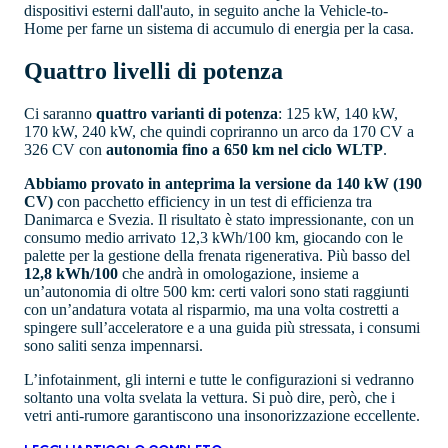
dispositivi esterni dall'auto, in seguito anche la Vehicle-to-
Home per farne un sistema di accumulo di energia per la casa.
Quattro livelli di potenza
Ci saranno
quattro varianti di potenza
: 125 kW, 140 kW,
170 kW, 240 kW, che quindi copriranno un arco da 170 CV a
326 CV con
autonomia fino a 650 km nel ciclo WLTP
.
Abbiamo provato in anteprima la versione da 140 kW (190
CV)
con pacchetto efficiency in un test di efficienza tra
Danimarca e Svezia. Il risultato è stato impressionante, con un
consumo medio arrivato 12,3 kWh/100 km, giocando con le
palette per la gestione della frenata rigenerativa. Più basso del
12,8 kWh/100
che andrà in omologazione, insieme a
un’autonomia di oltre 500 km: certi valori sono stati raggiunti
con un’andatura votata al risparmio, ma una volta costretti a
spingere sull’acceleratore e a una guida più stressata, i consumi
sono saliti senza impennarsi.
L’infotainment, gli interni e tutte le configurazioni si vedranno
soltanto una volta svelata la vettura. Si può dire, però, che i
vetri anti-rumore garantiscono una insonorizzazione eccellente.