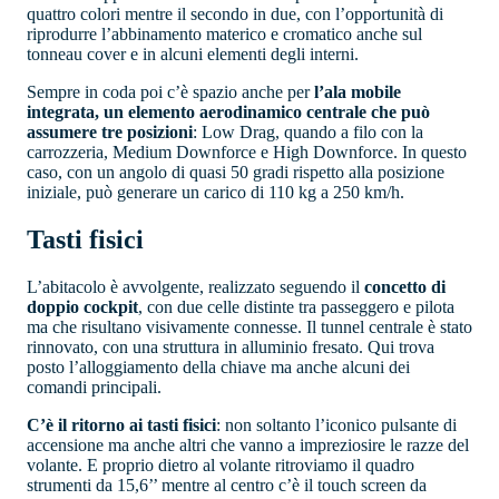
quattro colori mentre il secondo in due, con l’opportunità di
riprodurre l’abbinamento materico e cromatico anche sul
tonneau cover e in alcuni elementi degli interni.
Sempre in coda poi c’è spazio anche per
l’ala mobile
integrata, un elemento aerodinamico centrale che può
assumere tre posizioni
: Low Drag, quando a filo con la
carrozzeria, Medium Downforce e High Downforce. In questo
caso, con un angolo di quasi 50 gradi rispetto alla posizione
iniziale, può generare un carico di 110 kg a 250 km/h.
Tasti fisici
L’abitacolo è avvolgente, realizzato seguendo il
concetto di
doppio cockpit
, con due celle distinte tra passeggero e pilota
ma che risultano visivamente connesse. Il tunnel centrale è stato
rinnovato, con una struttura in alluminio fresato. Qui trova
posto l’alloggiamento della chiave ma anche alcuni dei
comandi principali.
C’è il ritorno ai tasti fisici
: non soltanto l’iconico pulsante di
accensione ma anche altri che vanno a impreziosire le razze del
volante. E proprio dietro al volante ritroviamo il quadro
strumenti da 15,6’’ mentre al centro c’è il touch screen da