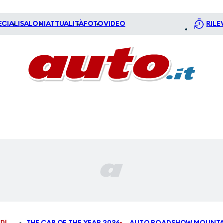
ECIALI
SALONI
ATTUALITÀ
FOTO
VIDEO
RILE
DI
THE CAR OF THE YEAR 2026
AUTO ROADSHOW MOUNTA