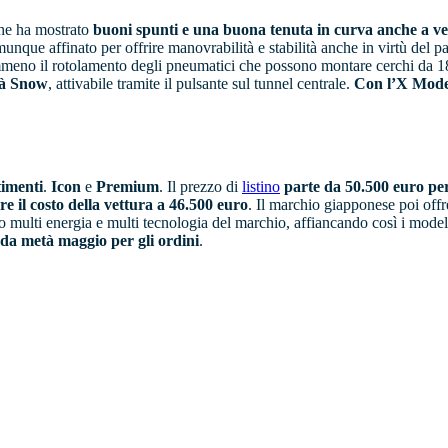
che ha mostrato
buoni spunti e una buona tenuta in curva anche a vel
munque affinato per offrire manovrabilità e stabilità anche in virtù del 
nemmeno il rotolamento degli pneumatici che possono montare cerchi da 1
tà Snow
, attivabile tramite il pulsante sul tunnel centrale.
Con l’X Mode 
timenti
.
Icon
e
Premium
. Il prezzo di
listino
parte da 50.500 euro per
e il costo della vettura a 46.500 euro
. Il marchio giapponese poi off
o multi energia e multi tecnologia del marchio, affiancando così i mod
da metà maggio per gli ordini
.