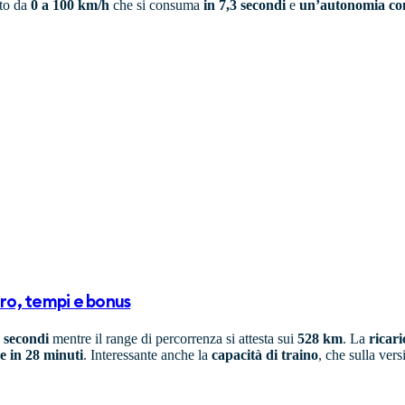
tto da
0 a 100 km/h
che si consuma
in 7,3 secondi
e
un’autonomia com
ro, tempi e bonus
5 secondi
mentre il range di percorrenza si attesta sui
528 km
. La
ricar
e in 28 minuti
. Interessante anche la
capacità di traino
, che sulla vers