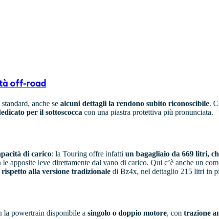
ità off-road
e standard, anche se
alcuni dettagli la rendono subito riconoscibile
. 
edicato per il sottoscocca
con una piastra protettiva più pronunciata.
apacità di carico
: la Touring offre infatti
un bagagliaio da 669 litri, c
 le apposite leve direttamente dal vano di carico. Qui c’è anche un como
rispetto alla versione tradizionale
di Bz4x, nel dettaglio 215 litri in p
n la powertrain disponibile a
singolo o doppio motore
, con
trazione an