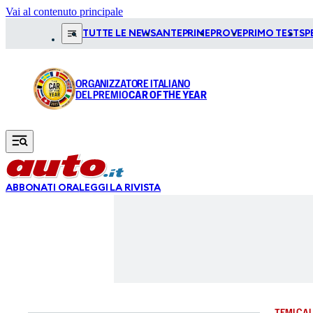
Vai al contenuto principale
TUTTE LE NEWS
ANTEPRIME
PROVE
PRIMO TEST
SP
ORGANIZZATORE ITALIANO
DEL PREMIO
CAR OF THE YEAR
ABBONATI ORA
LEGGI LA RIVISTA
TEMI CAL