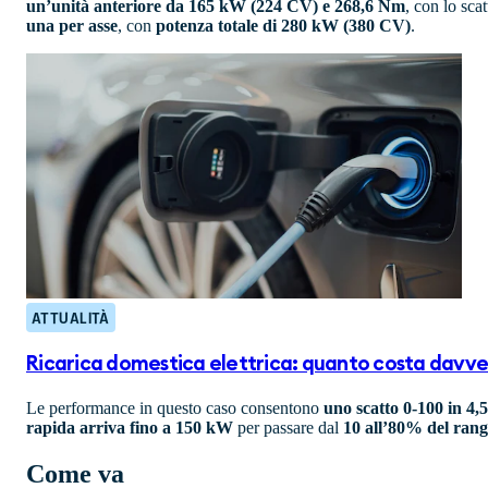
un’unità anteriore da 165 kW (224 CV) e 268,6 Nm
, con lo sca
una per asse
, con
potenza totale di 280 kW (380 CV)
.
ATTUALITÀ
Ricarica domestica elettrica: quanto costa davve
Le performance in questo caso consentono
uno scatto 0-100 in 4,
rapida arriva fino a 150 kW
per passare dal
10 all’80% del rang
Come va