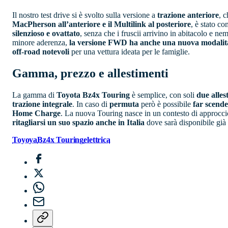
Il nostro test drive si è svolto sulla versione a
trazione anteriore
, 
MacPherson all’anteriore e il Multilink al posteriore
, è stato co
silenzioso e ovattato
, senza che i fruscii arrivino in abitacolo e 
minore aderenza,
la versione FWD ha anche una nuova modali
off-road notevoli
per una vettura ideata per le famiglie.
Gamma, prezzo e allestimenti
La gamma di
Toyota Bz4x Touring
è semplice, con soli
due alles
trazione integrale
. In caso di
permuta
però è possibile
far scender
Home Charge
. La nuova Touring nasce in un contesto di approcci
ritagliarsi un suo spazio anche in Italia
dove sarà disponibile già
Toyoya
Bz4x Touring
elettrica