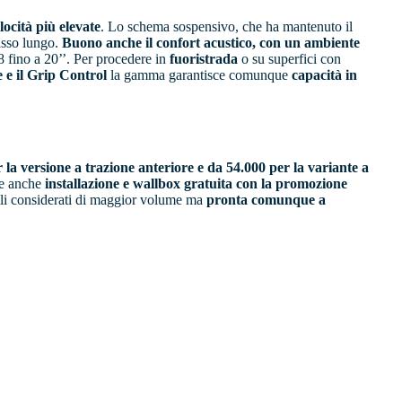
ocità più elevate
. Lo schema sospensivo, che ha mantenuto il
passo lungo.
Buono anche il confort acustico, con un ambiente
8 fino a 20’’. Per procedere in
fuoristrada
o su superfici con
e il Grip Control
la gamma garantisce comunque
capacità in
 la versione a trazione anteriore e da 54.000 per la variante a
re anche
installazione e wallbox gratuita con la promozione
elli considerati di maggior volume ma
pronta comunque a