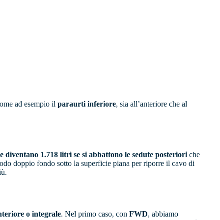
Come ad esempio il
paraurti inferiore
, sia all’anteriore che al
he diventano 1.718 litri se si abbattono le sedute posteriori
che
do doppio fondo sotto la superficie piana per riporre il cavo di
iù.
teriore o integrale
. Nel primo caso, con
FWD
, abbiamo