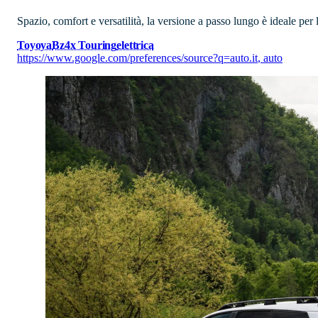
Spazio, comfort e versatilità, la versione a passo lungo è ideale per
Toyoya
Bz4x Touring
elettrica
https://www.google.com/preferences/source?q=auto.it
,
auto