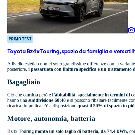
PRIMO TEST
Toyota Bz4x Touring, spazio da famiglia e versatil
A livello estetico non ci sono grandissime differenze con la variant
posteriore,
i passaruota con finitura specifica e un trattamento d
Bagagliaio
Ciò che
cambia
però è
l’abitabilità
,
specialmente in termini di c
hanno una
suddivisione 60:40
e si possono ribaltare facilmente con
ricarica. In pratica c’è a disposizione
quasi il 50% di spazio in più 
Motore, autonomia, batteria
Bz4x Touring
monta un solo taglio di batteria, da 74,4 kWh
, co