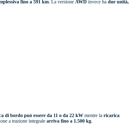
plessiva fino a 591 km
. La versione
AWD
invece ha
due unità,
ica di bordo può essere da 11 o da 22 kW
mentre la
ricarica
ione a trazione integrale
arriva fino a 1.500 kg
.