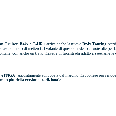
n Cruiser, Bz4x e C-HR+
arriva anche la nuova
Bz4x Touring
, vers
o avuto modo di metterci al volante di questo modello a ruote alte per 
ane, con anche un tratto gravel e in fuoristrada adatto a saggiarne le ca
re eTNGA
, appositamente sviluppata dal marchio giapponese per i model
 in più della versione tradizionale
.