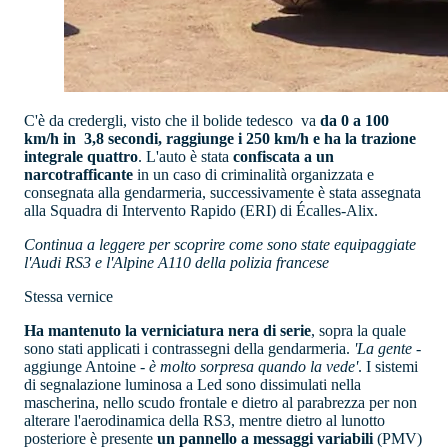
C'è da credergli, visto che il bolide tedesco va
da 0 a 100
km/h in 3,8 secondi, raggiunge i 250 km/h e ha la trazione
integrale quattro
. L'auto è stata
confiscata a un
narcotrafficante
in un caso di criminalità organizzata e
consegnata alla gendarmeria, successivamente è stata assegnata
alla Squadra di Intervento Rapido (ERI) di Écalles-Alix.
Continua a leggere per scoprire come sono state equipaggiate
l'Audi RS3 e l'Alpine A110 della polizia francese
Stessa vernice
Ha mantenuto la verniciatura nera di serie
, sopra la quale
sono stati applicati i contrassegni della gendarmeria.
'La gente
-
aggiunge Antoine -
è molto sorpresa quando la vede'
. I sistemi
di segnalazione luminosa a Led sono dissimulati nella
mascherina, nello scudo frontale e dietro al parabrezza per non
alterare l'aerodinamica della RS3, mentre dietro al lunotto
posteriore è presente
un pannello a messaggi variabili
(PMV)