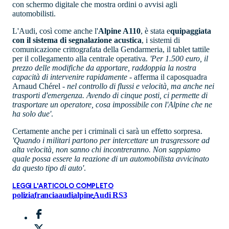
con schermo digitale che mostra ordini o avvisi agli
automobilisti.
L'Audi, così come anche l'
Alpine A110
, è stata e
quipaggiata
con il sistema di segnalazione acustica
, i sistemi di
comunicazione crittografata della Gendarmeria, il tablet tattile
per il collegamento alla centrale operativa.
'Per 1.500 euro, il
prezzo delle modifiche da apportare, raddoppia la nostra
capacità di intervenire rapidamente -
afferma il caposquadra
Arnaud Chérel -
nel controllo di flussi e velocità, ma anche nei
trasporti d'emergenza. Avendo di cinque posti, ci permette di
trasportare un operatore, cosa impossibile con l'Alpine che ne
ha solo due'
.
Certamente anche per i criminali ci sarà un effetto sorpresa.
'Quando i militari partono per intercettare un trasgressore ad
alta velocità, non sanno chi incontreranno. Non sappiamo
quale possa essere la reazione di un automobilista avvicinato
da questo tipo di auto'
.
LEGGI L'ARTICOLO COMPLETO
polizia
francia
audi
alpine
Audi RS3