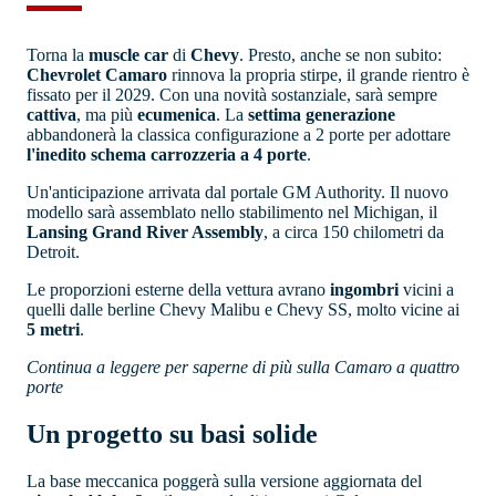
Torna la
muscle car
di
Chevy
. Presto, anche se non subito:
Chevrolet Camaro
rinnova la propria stirpe, il grande rientro è
fissato per il 2029. Con una novità sostanziale, sarà sempre
cattiva
, ma più
ecumenica
. La
settima generazione
abbandonerà la classica configurazione a 2 porte per adottare
l'inedito schema carrozzeria a 4 porte
.
Un'anticipazione arrivata dal portale GM Authority. Il nuovo
modello sarà assemblato nello stabilimento nel Michigan, il
Lansing Grand River Assembly
, a circa 150 chilometri da
Detroit.
Le proporzioni esterne della vettura avrano
ingombri
vicini a
quelli dalle berline Chevy Malibu e Chevy SS, molto vicine ai
5 metri
.
Continua a leggere per saperne di più sulla Camaro a quattro
porte
Un progetto su basi solide
La base meccanica poggerà sulla versione aggiornata del