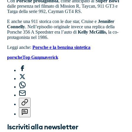
Con
Porsche
protagonista
, come anticipato al
Super Bowl
dalle presenza nel filmato di Mission R, Taycan, 911 GT3 e
Targa della serie 992, Cayman GT4 RS.
E anche una 911 storica con le due star, Cruise e
Jennifer
Connelly
. Nell’episodio originale invece una replica della
Porsche 356 A Speedster era l’auto di
Kelly McGillis,
la co-
protagonista nel 1986.
Leggi anche:
Porsche e la benzina sintetica
porsche
Top Gun
maverick
Iscriviti alla newsletter