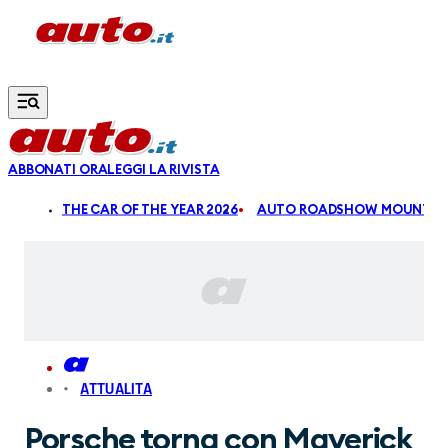
Vai al contenuto principale
ABBONATI ORA
LEGGI LA RIVISTA
ALDI
THE CAR OF THE YEAR 2026
AUTO ROADSHOW MOUNTAIN
ATTUALITA
Porsche torna con Maverick