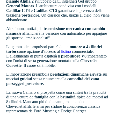
pianale Alpha 2
sviluppato dagli ingegneri Gel gruppo
General Motors
. L'architettura condivisa con i modelli
Cadillac CT4
e
Cadillac CT5
garantisce la presenza della
trazione posteriore
. Un classico che, grazie al cielo, non viene
abbandonato.
Altra buona notizia, la
trasmissione meccanica con cambio
manuale
affiancherà la versione con automatico per appagare
gli sportivi "tradizionalisti".
La gamma dei propulsori partirà da un
motore a 4 cilindri
turbo
come opzione d'accesso al
listino
commerciale.
L'allestimento di punta ospiterà il
propulsore V8 i
mparentato
con l'unità di sesta generazione montata sulla
Chevrolet
Corvette
. Il cuore sarà nobile.
L'impostazione preambola
prestazioni dinamiche elevate
sui
tracciati
guidati
senza rinunciare alla
comodità del vano
passeggeri posteriore
.
La nuova Camaro si prospetta come una sintesi tra la praticità
di una vettura da
famiglia
con la
brutalità
tipica dei motori ad
8 cilindri. Mancano più di due anni, ma intando
Chevrolet affila le armi per sfidare la concorrenza classica
rappresentata da Ford Mustang e Dodge Charger.