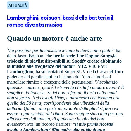
ATTUALITÀ
Lamborghini, coi suoni bassi della batteria il
rombo diventa musica
Quando un motore è anche arte
"La passione per la musica e le auto la devo a mio padre"
ha
detto Jason Bonham che
per la serie The Engine Songs,la
triologia di playlist disponibili su Spotify create abbinando
la musica alle frequenze dei motori V12, V10 e V8
Lamborghini
, ha sollecitato il Super SUV della Casa del Toro
godendo dei parallelismi tra il suono dell’otto cilindri col
martellare ritmico e crescente delle percussioni.
"Ascoltando
qualsiasi canzone, qual è l’elemento che la fa andare avanti? È
semplice: la batteria. Se lei non si ferma, il resto della band
non si ferma. Nel caso di Urus, il parametro che tornava era
quello dei 50 hertz, corrispondente alle vibrazioni della
batteria. Quindi, una parte importante della playlist, doveva
essere rappresentata dal ritmo. Sono sempre stato una persona
alla ricerca dell’unicità, di qualcosa che gli altri non
avessero"
. Poi, un ricordo riaffiora:
"
Il mio primo ricordo
legato a Lamborghini? Mio padre alla guida di una