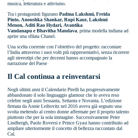
musica, letteratura e attivismo.
Tra i protagonisti figurano
Padma Lakshmi, Freida
Pinto, Anoushka Shankar, Rupi Kaur, Lakshmi
Menon, Aditi Rao Hydari, Avantika
Vandanapu e Bhavitha Mandava
, prima modella indiana ad
aprire una sfilata Chanel.
Una scelta coerente con l’obiettivo del progetto: raccontare
l’India attraverso i suoi volti più rappresentativi, senza ricorrere
agli stereotipi che per decenni hanno accompagnato la
narrazione del Paese
Il Cal continua a reinventarsi
Negli ultimi anni il Calendario Pirelli ha progressivamente
abbandonato il solo linguaggio glamour che lo aveva reso
celebre negli anni Sessanta, Settanta e Novanta. L’edizione
firmata da Annie Leibovitz nel 2016 aveva già segnato una
svolta mettendo al centro donne affermate per il proprio talento
piuttosto che per la sola immagine. Successivamente Peter
Lindbergh, Paolo Roversi e Prince Gyasi hanno contribuito ad
ampliare ulteriormente il concetto di bellezza raccontato dal
Cal.