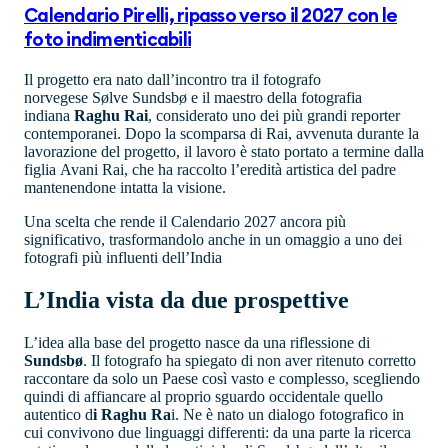
Calendario Pirelli, ripasso verso il 2027 con le
foto indimenticabili
Il progetto era nato dall’incontro tra il fotografo
norvegese Sølve Sundsbø e il maestro della fotografia
indiana
Raghu Rai
, considerato uno dei più grandi reporter
contemporanei. Dopo la scomparsa di Rai, avvenuta durante la
lavorazione del progetto, il lavoro è stato portato a termine dalla
figlia Avani Rai, che ha raccolto l’eredità artistica del padre
mantenendone intatta la visione.
Una scelta che rende il Calendario 2027 ancora più
significativo, trasformandolo anche in un omaggio a uno dei
fotografi più influenti dell’India
L’India vista da due prospettive
L’idea alla base del progetto nasce da una riflessione di
Sundsbø
. Il fotografo ha spiegato di non aver ritenuto corretto
raccontare da solo un Paese così vasto e complesso, scegliendo
quindi di affiancare al proprio sguardo occidentale quello
autentico d
i Raghu Ra
i. Ne è nato un dialogo fotografico in
cui convivono due linguaggi differenti: da una parte la ricerca