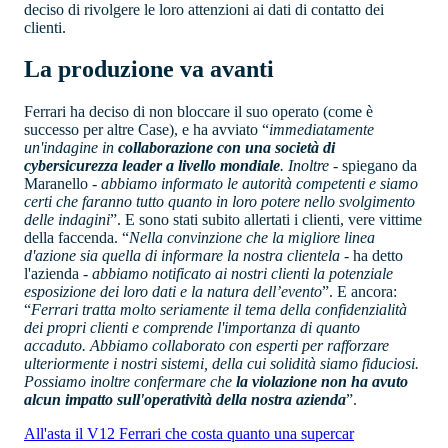
deciso di rivolgere le loro attenzioni ai dati di contatto dei
clienti.
La produzione va avanti
Ferrari ha deciso di non bloccare il suo operato (come è
successo per altre Case), e ha avviato “
immediatamente
un'indagine in
collaborazione con una società di
cybersicurezza leader a livello mondiale
. Inoltre
- spiegano da
Maranello -
abbiamo informato le autorità competenti e siamo
certi che faranno tutto quanto in loro potere nello svolgimento
delle indagini
”. E sono stati subito allertati i clienti, vere vittime
della faccenda. “
Nella convinzione che la migliore linea
d'azione sia quella di informare la nostra clientela
- ha detto
l'azienda -
abbiamo notificato ai nostri clienti la potenziale
esposizione dei loro dati e la natura dell’evento
”. E ancora:
“
Ferrari tratta molto seriamente il tema della confidenzialità
dei propri clienti e comprende l'importanza di quanto
accaduto. Abbiamo collaborato con esperti per rafforzare
ulteriormente i nostri sistemi, della cui solidità siamo fiduciosi.
Possiamo inoltre confermare che
la violazione non ha avuto
alcun impatto sull'operatività della nostra azienda
”.
All'asta il V12 Ferrari che costa quanto una supercar