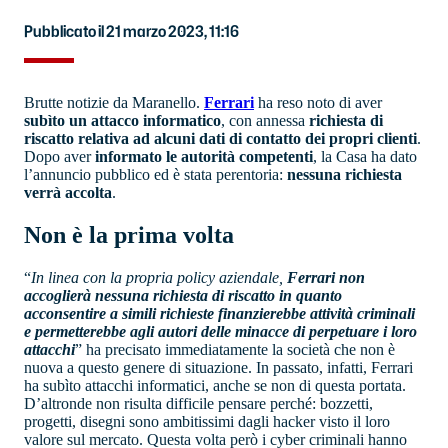
Pubblicato il 21 marzo 2023, 11:16
Brutte notizie da Maranello.
Ferrari
ha reso noto di aver
subìto un attacco informatico
, con annessa
richiesta di
riscatto relativa ad alcuni dati di contatto dei propri clienti
.
Dopo aver
informato le autorità competenti
, la Casa ha dato
l’annuncio pubblico ed è stata perentoria:
nessuna richiesta
verrà accolta
.
Non è la prima volta
“
In linea con la propria policy aziendale,
Ferrari non
accoglierà nessuna richiesta di riscatto
in quanto
acconsentire a simili richieste finanzierebbe attività criminali
e permetterebbe agli autori delle minacce di perpetuare i loro
attacchi
” ha precisato immediatamente la società che non è
nuova a questo genere di situazione. In passato, infatti, Ferrari
ha subìto attacchi informatici, anche se non di questa portata.
D’altronde non risulta difficile pensare perché: bozzetti,
progetti, disegni sono ambitissimi dagli hacker visto il loro
valore sul mercato. Questa volta però i cyber criminali hanno