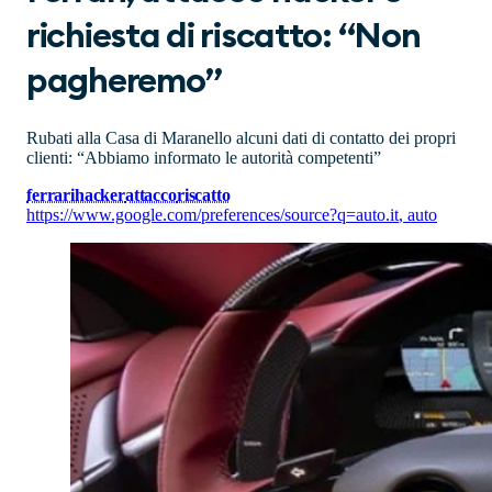
richiesta di riscatto: “Non
pagheremo”
Rubati alla Casa di Maranello alcuni dati di contatto dei propri
clienti: “Abbiamo informato le autorità competenti”
ferrari
hacker
attacco
riscatto
https://www.google.com/preferences/source?q=auto.it
,
auto