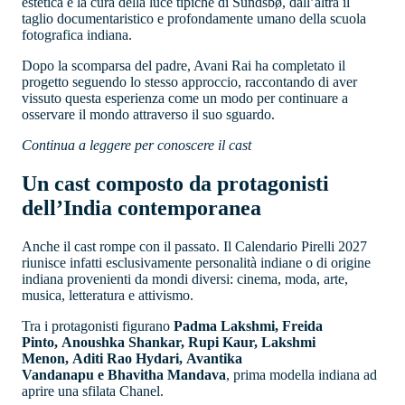
estetica e la cura della luce tipiche di Sundsbø, dall’altra il
taglio documentaristico e profondamente umano della scuola
fotografica indiana.
Dopo la scomparsa del padre, Avani Rai ha completato il
progetto seguendo lo stesso approccio, raccontando di aver
vissuto questa esperienza come un modo per continuare a
osservare il mondo attraverso il suo sguardo.
Continua a leggere per conoscere il cast
Un cast composto da protagonisti
dell’India contemporanea
Anche il cast rompe con il passato. Il Calendario Pirelli 2027
riunisce infatti esclusivamente personalità indiane o di origine
indiana provenienti da mondi diversi: cinema, moda, arte,
musica, letteratura e attivismo.
Tra i protagonisti figurano
Padma Lakshmi, Freida
Pinto, Anoushka Shankar, Rupi Kaur, Lakshmi
Menon, Aditi Rao Hydari, Avantika
Vandanapu e Bhavitha Mandava
, prima modella indiana ad
aprire una sfilata Chanel.