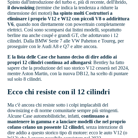
Spinto dall'introduzione del turbo e, più di recente, dell'ibrido,
il downsizing
(termine che indica la tendenza a ridurre la
dimensione dei motori)
ha spinto molti Costruttori a
eliminare i proprio V12 e W12 con piccoli V8 o addirittura
V6
, quando non direttamente con powertrain completamente
elettrici. Così sono scomparsi dai listini modelli, soprattutto
berline ma anche coupé e grandi GT, che adottavano i 12
cilindri. Dalla BMW Serie 7 alle VW Paheton e Toureg, per
proseguire con le Audi A8 e Q7 e altre ancora.
E la lista delle Case che hanno deciso di dire addio ai
propri 12 cilindri continua ad allungarsi
: Bentley ha fatto
sapere che la produzione del suo storico V12 cesserà nel 2024,
mentre Aston Martin, con la nuova DB12, ha scelto di puntare
sul solo 8 cilindri.
Ecco chi resiste con il 12 cilindri
Ma c'è ancora chi resiste sotto i colpi implacabili del
downsizing e di norme comunitarie sempre più stringenti.
Alcune Case automobilistiche, infatti,
continuano a
mantenere in gamma e a lanciare modelli che nel proprio
cofano celano un possente 12 cilindri
, senza intenzione di
dire addio a questo storico tipo di motore: ecco le auto V12 (o