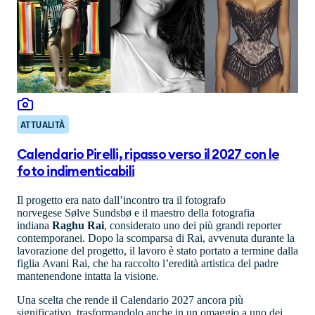
ATTUALITÀ
Calendario Pirelli, ripasso verso il 2027 con le
foto indimenticabili
Il progetto era nato dall’incontro tra il fotografo
norvegese Sølve Sundsbø e il maestro della fotografia
indiana
Raghu Rai
, considerato uno dei più grandi reporter
contemporanei. Dopo la scomparsa di Rai, avvenuta durante la
lavorazione del progetto, il lavoro è stato portato a termine dalla
figlia Avani Rai, che ha raccolto l’eredità artistica del padre
mantenendone intatta la visione.
Una scelta che rende il Calendario 2027 ancora più
significativo, trasformandolo anche in un omaggio a uno dei