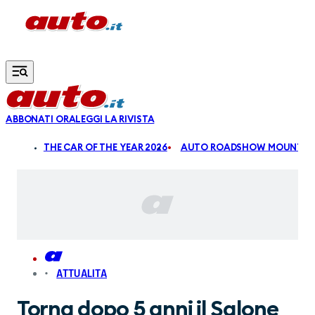
Vai al contenuto principale
ABBONATI ORA
LEGGI LA RIVISTA
ALDI
THE CAR OF THE YEAR 2026
AUTO ROADSHOW MOUNTAIN
ATTUALITA
Torna dopo 5 anni il Salone