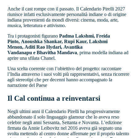
Anche il cast rompe con il passato. Il Calendario Pirelli 2027
riunisce infatti esclusivamente personalità indiane o di origine
indiana provenienti da mondi diversi: cinema, moda, arte,
musica, letteratura e attivismo.
Tra i protagonisti figurano
Padma Lakshmi, Freida
Pinto, Anoushka Shankar, Rupi Kaur, Lakshmi
Menon, Aditi Rao Hydari, Avantika
Vandanapu e Bhavitha Mandava
, prima modella indiana ad
aprire una sfilata Chanel.
Una scelta coerente con l’obiettivo del progetto: raccontare
l’India attraverso i suoi volti più rappresentativi, senza ricorrere
agli stereotipi che per decenni hanno accompagnato la
narrazione del Paese
Il Cal continua a reinventarsi
Negli ultimi anni il Calendario Pirelli ha progressivamente
abbandonato il solo linguaggio glamour che lo aveva reso
celebre negli anni Sessanta, Settanta e Novanta. L’edizione
firmata da Annie Leibovitz nel 2016 aveva già segnato una
svolta mettendo al centro donne affermate per il proprio talento