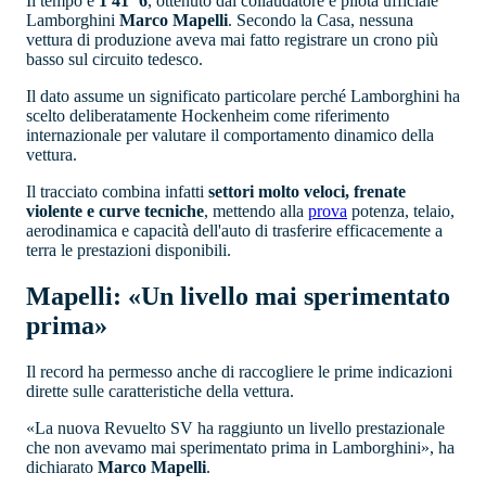
Il tempo è
1'41"6
, ottenuto dal collaudatore e pilota ufficiale
Lamborghini
Marco Mapelli
. Secondo la Casa, nessuna
vettura di produzione aveva mai fatto registrare un crono più
basso sul circuito tedesco.
Il dato assume un significato particolare perché Lamborghini ha
scelto deliberatamente Hockenheim come riferimento
internazionale per valutare il comportamento dinamico della
vettura.
Il tracciato combina infatti
settori molto veloci, frenate
violente e curve tecniche
, mettendo alla
prova
potenza, telaio,
aerodinamica e capacità dell'auto di trasferire efficacemente a
terra le prestazioni disponibili.
Mapelli: «Un livello mai sperimentato
prima»
Il record ha permesso anche di raccogliere le prime indicazioni
dirette sulle caratteristiche della vettura.
«La nuova Revuelto SV ha raggiunto un livello prestazionale
che non avevamo mai sperimentato prima in Lamborghini», ha
dichiarato
Marco Mapelli
.