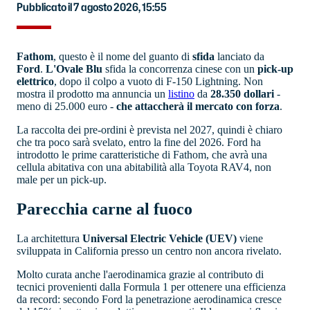
Pubblicato il 7 agosto 2026, 15:55
Fathom
, questo è il nome del guanto di
sfida
lanciato da
Ford
.
L'Ovale Blu
sfida la concorrenza cinese con un
pick-up
elettrico
, dopo il colpo a vuoto di F-150 Lightning. Non
mostra il prodotto ma annuncia un
listino
da
28.350 dollari
-
meno di 25.000 euro -
che attaccherà il mercato con forza
.
La raccolta dei pre-ordini è prevista nel 2027, quindi è chiaro
che tra poco sarà svelato, entro la fine del 2026. Ford ha
introdotto le prime caratteristiche di Fathom, che avrà una
cellula abitativa con una abitabilità alla Toyota RAV4, non
male per un pick-up.
Parecchia carne al fuoco
La architettura
Universal Electric Vehicle (UEV)
viene
sviluppata in California presso un centro non ancora rivelato.
Molto curata anche l'aerodinamica grazie al contributo di
tecnici provenienti dalla Formula 1 per ottenere una efficienza
da record: secondo Ford la penetrazione aerodinamica cresce