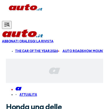
Vai al contenuto principale
ABBONATI ORA
LEGGI LA RIVISTA
ALDI
THE CAR OF THE YEAR 2026
AUTO ROADSHOW MOUNTAIN
ATTUALITA
Honda una delle