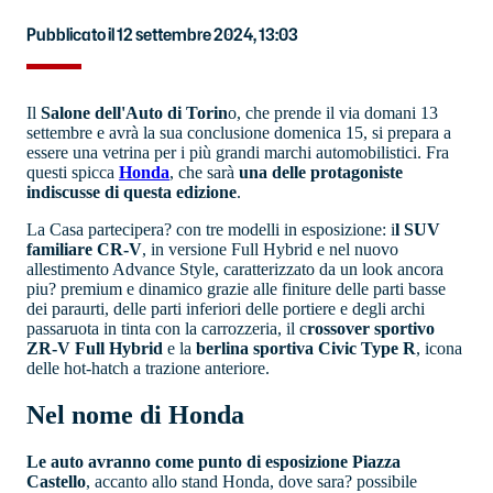
Pubblicato il 12 settembre 2024, 13:03
Il
Salone dell'Auto di Torin
o, che prende il via domani 13
settembre e avrà la sua conclusione domenica 15, si prepara a
essere una vetrina per i più grandi marchi automobilistici. Fra
questi spicca
Honda
, che sarà
una delle protagoniste
indiscusse di questa edizione
.
La Casa partecipera? con tre modelli in esposizione: i
l SUV
familiare CR-V
, in versione Full Hybrid e nel nuovo
allestimento Advance Style, caratterizzato da un look ancora
piu? premium e dinamico grazie alle finiture delle parti basse
dei paraurti, delle parti inferiori delle portiere e degli archi
passaruota in tinta con la carrozzeria, il c
rossover sportivo
ZR-V Full Hybrid
e la
berlina sportiva Civic Type R
, icona
delle hot-hatch a trazione anteriore.
Nel nome di Honda
Le auto avranno come punto di esposizione Piazza
Castello
, accanto allo stand Honda, dove sara? possibile