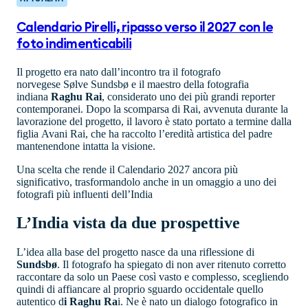
Calendario Pirelli, ripasso verso il 2027 con le
foto indimenticabili
Il progetto era nato dall’incontro tra il fotografo
norvegese Sølve Sundsbø e il maestro della fotografia
indiana
Raghu Rai
, considerato uno dei più grandi reporter
contemporanei. Dopo la scomparsa di Rai, avvenuta durante la
lavorazione del progetto, il lavoro è stato portato a termine dalla
figlia Avani Rai, che ha raccolto l’eredità artistica del padre
mantenendone intatta la visione.
Una scelta che rende il Calendario 2027 ancora più
significativo, trasformandolo anche in un omaggio a uno dei
fotografi più influenti dell’India
L’India vista da due prospettive
L’idea alla base del progetto nasce da una riflessione di
Sundsbø
. Il fotografo ha spiegato di non aver ritenuto corretto
raccontare da solo un Paese così vasto e complesso, scegliendo
quindi di affiancare al proprio sguardo occidentale quello
autentico d
i Raghu Ra
i. Ne è nato un dialogo fotografico in