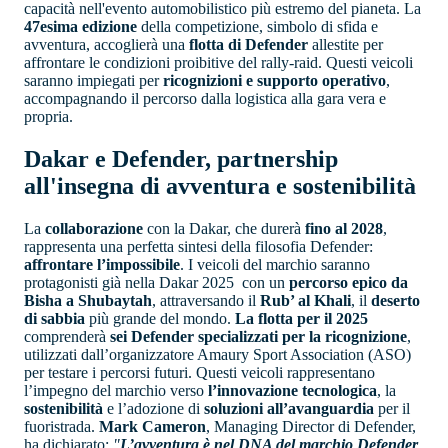
capacità nell'evento automobilistico più estremo del pianeta. La
47esima edizione
della competizione, simbolo di sfida e
avventura, accoglierà una
flotta di Defender
allestite per
affrontare le condizioni proibitive del rally-raid. Questi veicoli
saranno impiegati per
ricognizioni e supporto operativo
,
accompagnando il percorso dalla logistica alla gara vera e
propria.
Dakar e Defender, partnership
all'insegna di avventura e sostenibilità
La
collaborazione
con la Dakar, che durerà
fino al
2028
,
rappresenta una perfetta sintesi della filosofia Defender:
affrontare l’impossibile
. I veicoli del marchio saranno
protagonisti già nella Dakar 2025 con un
percorso epico da
Bisha a Shubaytah
, attraversando il
Rub’ al Khali
, il
deserto
di sabbia
più grande del mondo.
La flotta per il 2025
comprenderà
sei Defender specializzati per la ricognizione
,
utilizzati dall’organizzatore Amaury Sport Association (ASO)
per testare i percorsi futuri. Questi veicoli rappresentano
l’impegno del marchio verso
l’innovazione tecnologica
, la
sostenibilità
e l’adozione di
soluzioni all’avanguardia
per il
fuoristrada.
Mark Cameron
, Managing Director di Defender,
ha dichiarato:
"
L’avventura è nel DNA del marchio Defender
.