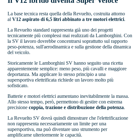
Il V12 ibrido diventa Super Veloce
La base tecnica resta quella della Revuelto, costruita attorno
al
V12 aspirato di 6,5 litri abbinato a tre motori elettrici
.
La Revuelto standard rappresenta già uno dei progetti
tecnicamente più complessi mai realizzati da Lamborghini. Con
la SV il lavoro dovrebbe concentrarsi soprattutto sul rapporto
peso-potenza, sull'aerodinamica e sulla gestione della dinamica
del veicolo.
Storicamente le Lamborghini SV hanno seguito una ricetta
apparentemente semplice: meno peso, più cavalli e maggiore
deportanza. Ma applicare lo stesso principio a una
supersportiva elettrificata richiede un lavoro molto più
sofisticato.
Batterie e motori elettrici aumentano inevitabilmente la massa.
Allo stesso tempo, però, permettono di gestire con estrema
precisione
coppia, trazione e distribuzione della potenza
.
La Revuelto SV dovrà quindi dimostrare che l'elettrificazione
non rappresenta necessariamente un limite per una
supersportiva, ma può diventare uno strumento per
amplificarne ulteriormente le capacità.