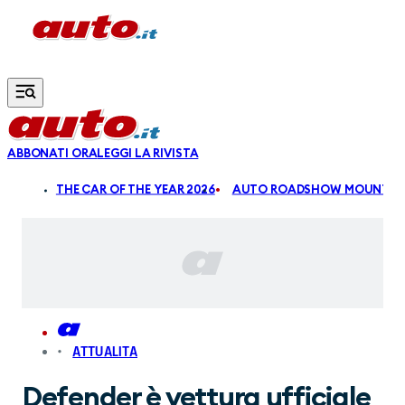
Vai al contenuto principale
ABBONATI ORA
LEGGI LA RIVISTA
ALDI
THE CAR OF THE YEAR 2026
AUTO ROADSHOW MOUNTAIN
ATTUALITA
Defender è vettura ufficiale