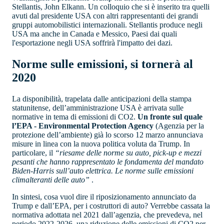
Stellantis, John Elkann. Un colloquio che si è inserito tra quelli
avuti dal presidente USA con altri rappresentanti dei grandi
gruppi automobilistici internazionali. Stellantis produce negli
USA ma anche in Canada e Messico, Paesi dai quali
l'esportazione negli USA soffrirà l'impatto dei dazi.
Norme sulle emissioni, si tornerà al
2020
La disponibilità, trapelata dalle anticipazioni della stampa
statunitense, dell’amministrazione USA è arrivata sulle
normative in tema di emissioni di CO2.
Un fronte sul quale
l’EPA - Environmental Protection Agency
(Agenzia per la
protezione dell’ambiente) già lo scorso 12 marzo annunciava
misure in linea con la nuova politica voluta da Trump. In
particolare, il
“riesame delle norme su auto, pick-up e mezzi
pesanti che hanno rappresentato le fondamenta del mandato
Biden-Harris sull’auto elettrica. Le norme sulle emissioni
climalteranti delle auto”
.
In sintesi, cosa vuol dire il riposizionamento annunciato da
Trump e dall’EPA, per i costruttori di auto? Verrebbe cassata la
normativa adottata nel 2021 dall’agenzia, che prevedeva, nel
periodo 2022-2026, una riduzione delle emissioni di CO2 per