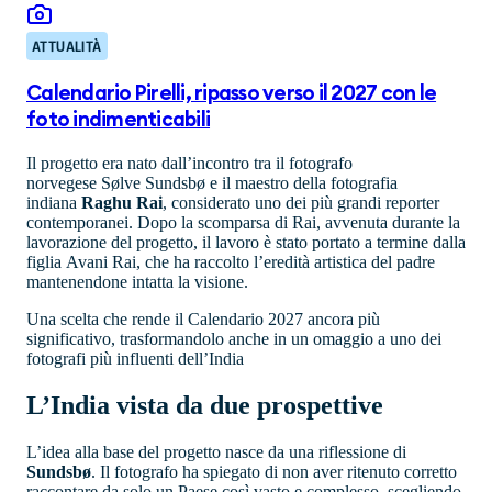
ATTUALITÀ
Calendario Pirelli, ripasso verso il 2027 con le
foto indimenticabili
Il progetto era nato dall’incontro tra il fotografo
norvegese Sølve Sundsbø e il maestro della fotografia
indiana
Raghu Rai
, considerato uno dei più grandi reporter
contemporanei. Dopo la scomparsa di Rai, avvenuta durante la
lavorazione del progetto, il lavoro è stato portato a termine dalla
figlia Avani Rai, che ha raccolto l’eredità artistica del padre
mantenendone intatta la visione.
Una scelta che rende il Calendario 2027 ancora più
significativo, trasformandolo anche in un omaggio a uno dei
fotografi più influenti dell’India
L’India vista da due prospettive
L’idea alla base del progetto nasce da una riflessione di
Sundsbø
. Il fotografo ha spiegato di non aver ritenuto corretto
raccontare da solo un Paese così vasto e complesso, scegliendo