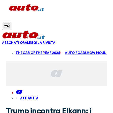
Vai al contenuto principale
ABBONATI ORA
LEGGI LA RIVISTA
ALDI
THE CAR OF THE YEAR 2026
AUTO ROADSHOW MOUNTAIN
ATTUALITA
Trump incontra Elkann: i