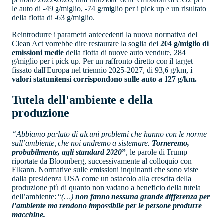
le auto di -49 g/miglio, -74 g/miglio per i pick up e un risultato
della flotta di -63 g/miglio.
Reintrodurre i parametri antecedenti la nuova normativa del
Clean Act vorrebbe dire restaurare la soglia dei
204 g/miglio di
emissioni medie
della flotta di nuove auto vendute, 284
g/miglio per i pick up.
Per un raffronto diretto con il target
fissato dall'Europa nel triennio 2025-2027, di 93,6 g/km,
i
valori statunitensi corrispondono sulle auto a 127 g/km.
Tutela dell'ambiente e della
produzione
“Abbiamo parlato di alcuni problemi che hanno con le norme
sull’ambiente, che noi andremo a sistemare.
Torneremo,
probabilmente, agli standard 2020
”
, le parole di Trump
riportate da Bloomberg, successivamente al colloquio con
Elkann. Normative sulle emissioni inquinanti che sono viste
dalla presidenza USA come un ostacolo alla crescita della
produzione più di quanto non vadano a beneficio della tutela
dell’ambiente: “
(…)
non fanno nessuna grande differenza per
l’ambiente ma rendono impossibile per le persone produrre
macchine.