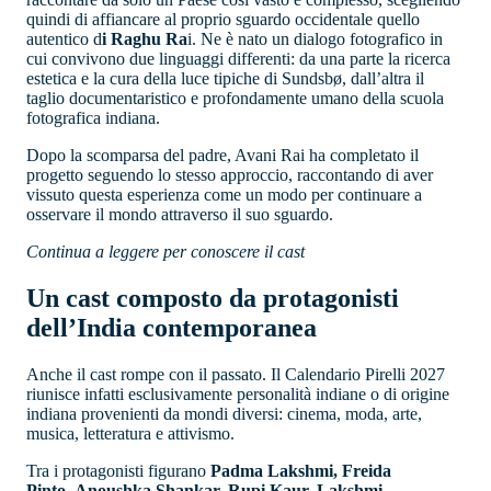
quindi di affiancare al proprio sguardo occidentale quello
autentico d
i Raghu Ra
i. Ne è nato un dialogo fotografico in
cui convivono due linguaggi differenti: da una parte la ricerca
estetica e la cura della luce tipiche di Sundsbø, dall’altra il
taglio documentaristico e profondamente umano della scuola
fotografica indiana.
Dopo la scomparsa del padre, Avani Rai ha completato il
progetto seguendo lo stesso approccio, raccontando di aver
vissuto questa esperienza come un modo per continuare a
osservare il mondo attraverso il suo sguardo.
Continua a leggere per conoscere il cast
Un cast composto da protagonisti
dell’India contemporanea
Anche il cast rompe con il passato. Il Calendario Pirelli 2027
riunisce infatti esclusivamente personalità indiane o di origine
indiana provenienti da mondi diversi: cinema, moda, arte,
musica, letteratura e attivismo.
Tra i protagonisti figurano
Padma Lakshmi, Freida
Pinto, Anoushka Shankar, Rupi Kaur, Lakshmi