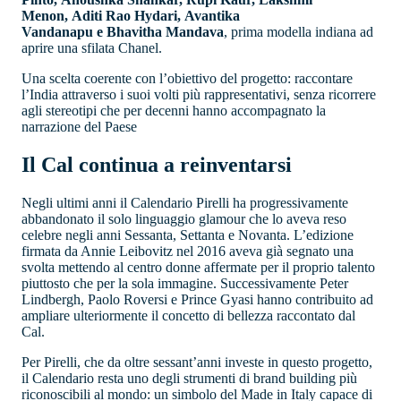
Menon, Aditi Rao Hydari, Avantika
Vandanapu e Bhavitha Mandava
, prima modella indiana ad
aprire una sfilata Chanel.
Una scelta coerente con l’obiettivo del progetto: raccontare
l’India attraverso i suoi volti più rappresentativi, senza ricorrere
agli stereotipi che per decenni hanno accompagnato la
narrazione del Paese
Il Cal continua a reinventarsi
Negli ultimi anni il Calendario Pirelli ha progressivamente
abbandonato il solo linguaggio glamour che lo aveva reso
celebre negli anni Sessanta, Settanta e Novanta. L’edizione
firmata da Annie Leibovitz nel 2016 aveva già segnato una
svolta mettendo al centro donne affermate per il proprio talento
piuttosto che per la sola immagine. Successivamente Peter
Lindbergh, Paolo Roversi e Prince Gyasi hanno contribuito ad
ampliare ulteriormente il concetto di bellezza raccontato dal
Cal.
Per Pirelli, che da oltre sessant’anni investe in questo progetto,
il Calendario resta uno degli strumenti di brand building più
riconoscibili al mondo: un simbolo del Made in Italy capace di