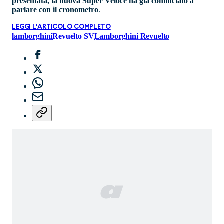
presentata, la nuova Super Veloce ha già cominciato a
parlare con il cronometro
.
LEGGI L'ARTICOLO COMPLETO
lamborghini
Revuelto SV
Lamborghini Revuelto