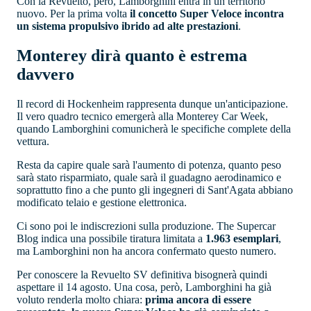
Con la Revuelto, però, Lamborghini entra in un territorio
nuovo. Per la prima volta
il concetto Super Veloce incontra
un sistema propulsivo ibrido ad alte prestazioni
.
Monterey dirà quanto è estrema
davvero
Il record di Hockenheim rappresenta dunque un'anticipazione.
Il vero quadro tecnico emergerà alla Monterey Car Week,
quando Lamborghini comunicherà le specifiche complete della
vettura.
Resta da capire quale sarà l'aumento di potenza, quanto peso
sarà stato risparmiato, quale sarà il guadagno aerodinamico e
soprattutto fino a che punto gli ingegneri di Sant'Agata abbiano
modificato telaio e gestione elettronica.
Ci sono poi le indiscrezioni sulla produzione. The Supercar
Blog indica una possibile tiratura limitata a
1.963 esemplari
,
ma Lamborghini non ha ancora confermato questo numero.
Per conoscere la Revuelto SV definitiva bisognerà quindi
aspettare il 14 agosto. Una cosa, però, Lamborghini ha già
voluto renderla molto chiara:
prima ancora di essere