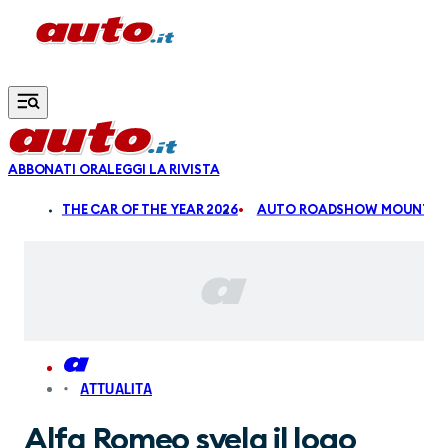
Vai al contenuto principale
ABBONATI ORA
LEGGI LA RIVISTA
ALDI
THE CAR OF THE YEAR 2026
AUTO ROADSHOW MOUNTAIN
ATTUALITA
Alfa Romeo svela il logo