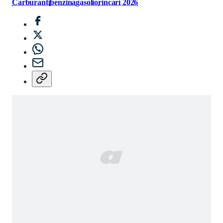
Carburanti
benzina
gasolio
rincari 2026