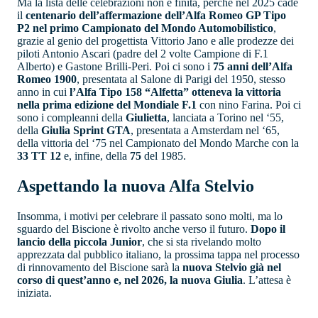
Ma la lista delle celebrazioni non è finita, perché nel 2025 cade
il
centenario dell’affermazione dell’Alfa Romeo GP Tipo
P2 nel primo Campionato del Mondo Automobilistico
,
grazie al genio del progettista Vittorio Jano e alle prodezze dei
piloti Antonio Ascari (padre del 2 volte Campione di F.1
Alberto) e Gastone Brilli-Peri. Poi ci sono i
75 anni dell’Alfa
Romeo 1900
, presentata al Salone di Parigi del 1950, stesso
anno in cui
l’Alfa Tipo 158 “Alfetta” otteneva la vittoria
nella prima edizione del Mondiale F.1
con nino Farina. Poi ci
sono i compleanni della
Giulietta
, lanciata a Torino nel ‘55,
della
Giulia Sprint GTA
, presentata a Amsterdam nel ‘65,
della vittoria del ‘75 nel Campionato del Mondo Marche con la
33 TT 12
e, infine, della
75
del 1985.
Aspettando la nuova Alfa Stelvio
Insomma, i motivi per celebrare il passato sono molti, ma lo
sguardo del Biscione è rivolto anche verso il futuro.
Dopo il
lancio della piccola Junior
, che si sta rivelando molto
apprezzata dal pubblico italiano, la prossima tappa nel processo
di rinnovamento del Biscione sarà la
nuova Stelvio già nel
corso di quest’anno e, nel 2026, la nuova Giulia
. L’attesa è
iniziata.