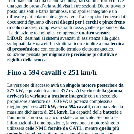
Il frontale adotta una calandra chiusa, fari sottili a forma di L e
una grande presa d’aria suddivisa in tre sezioni. Dietro trovano
posto una sottile barra luminosa, uno spoiler integrato e un
diffusore particolarmente aggressivo. Tra le opzioni emerse dai
documenti figurano
diversi disegni per i cerchi e pinze freno
in colori accesi
, comprese varianti rosse, gialle e persino viola.
La dotazione tecnologica comprende
quattro sensori
LiDAR
, destinati ai sistemi avanzati di assistenza alla guida
sviluppati da Huawei. La struttura ricorre inoltre a una
tecnica
di pressofusione
con controllo termico elettromagnetico,
soluzione pensata per
migliorare precisione produttiva e
rigidità della scocca
.
Fino a 594 cavalli e 251 km/h
La versione di accesso avrà un
singolo motore posteriore da
277 kW
, equivalenti a circa
377 cv
.
Al vertice della gamma
arriverà la variante a trazione integrale
con un secondo
propulsore anteriore da 160 kW: la potenza complessiva
raggiungerà così
437 kW, circa 594 cavalli
, con una velocità
massima dichiarata di
251 km/h
. La capacità delle
batterie
e
l’autonomia non sono ancora state comunicate. Secondo le
informazioni di omologazione, la versione a motore singolo
utilizzerà
celle NMC fornite da CATL
, mentre
quella più
potente
dovrebbe adottare un accumulatore, sempre con