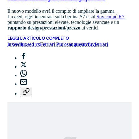
Il nuovo modello avrà il compito di ampliare la gamma
Luxeed, oggi incentrata sulla berlina S7 e sul
Suv coupé R7
,
puntando su prestazioni elevate, tecnologie avanzate e un
rapporto design/prestazioni/prezzo
ai vertici.
LEGGI L'ARTICOLO COMPLETO
luxeed
luxeed rx
Ferrari Purosangue
suv
fuv
ferrari