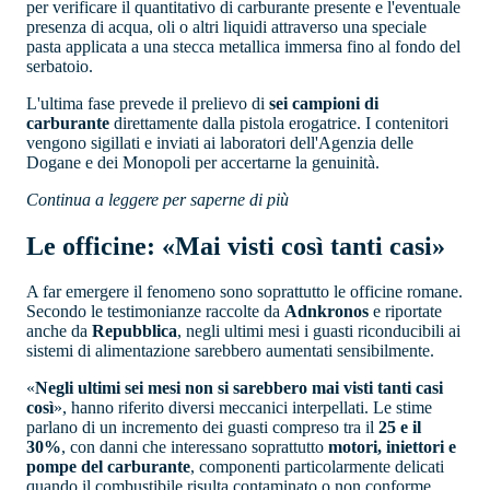
per verificare il quantitativo di carburante presente e l'eventuale
presenza di acqua, oli o altri liquidi attraverso una speciale
pasta applicata a una stecca metallica immersa fino al fondo del
serbatoio.
L'ultima fase prevede il prelievo di
sei campioni di
carburante
direttamente dalla pistola erogatrice. I contenitori
vengono sigillati e inviati ai laboratori dell'Agenzia delle
Dogane e dei Monopoli per accertarne la genuinità.
Continua a leggere per saperne di più
Le officine: «Mai visti così tanti casi»
A far emergere il fenomeno sono soprattutto le officine romane.
Secondo le testimonianze raccolte da
Adnkronos
e riportate
anche da
Repubblica
, negli ultimi mesi i guasti riconducibili ai
sistemi di alimentazione sarebbero aumentati sensibilmente.
«
Negli ultimi sei mesi non si sarebbero mai visti tanti casi
così
», hanno riferito diversi meccanici interpellati. Le stime
parlano di un incremento dei guasti compreso tra il
25 e il
30%
, con danni che interessano soprattutto
motori, iniettori e
pompe del carburante
, componenti particolarmente delicati
quando il combustibile risulta contaminato o non conforme.