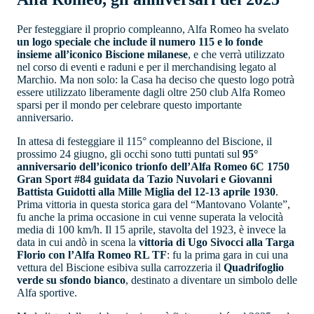
Per festeggiare il proprio compleanno, Alfa Romeo ha svelato
un logo speciale che include il numero 115 e lo fonde
insieme all’iconico Biscione milanese
, e che verrà utilizzato
nel corso di eventi e raduni e per il merchandising legato al
Marchio. Ma non solo: la Casa ha deciso che questo logo potrà
essere utilizzato liberamente dagli oltre 250 club Alfa Romeo
sparsi per il mondo per celebrare questo importante
anniversario.
In attesa di festeggiare il 115° compleanno del Biscione, il
prossimo 24 giugno, gli occhi sono tutti puntati sul
95°
anniversario dell’iconico trionfo dell’Alfa Romeo 6C 1750
Gran Sport #84 guidata da Tazio Nuvolari e Giovanni
Battista Guidotti alla Mille Miglia del 12-13 aprile 1930
.
Prima vittoria in questa storica gara del “Mantovano Volante”,
fu anche la prima occasione in cui venne superata la velocità
media di 100 km/h. Il 15 aprile, stavolta del 1923, è invece la
data in cui andò in scena la
vittoria di Ugo Sivocci alla Targa
Florio con l’Alfa Romeo RL TF
: fu la prima gara in cui una
vettura del Biscione esibiva sulla carrozzeria il
Quadrifoglio
verde su sfondo bianco
, destinato a diventare un simbolo delle
Alfa sportive.