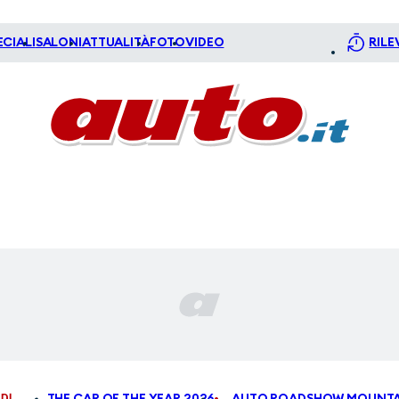
ECIALI
SALONI
ATTUALITÀ
FOTO
VIDEO
RILE
DI
THE CAR OF THE YEAR 2026
AUTO ROADSHOW MOUNTA