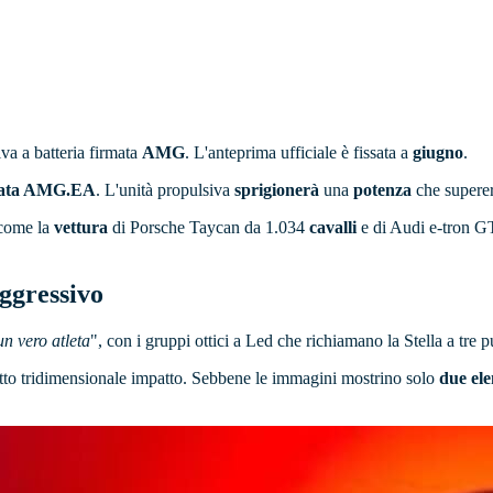
va a batteria firmata
AMG
. L'anteprima ufficiale è fissata a
giugno
.
ettata AMG.EA
. L'unità propulsiva
sprigionerà
una
potenza
che supere
 come la
vettura
di Porsche Taycan da 1.034
cavalli
e di Audi e-tron G
aggressivo
un vero atleta
", con i gruppi ottici a Led che richiamano la Stella a tre p
fetto tridimensionale impatto. Sebbene le immagini mostrino solo
due el