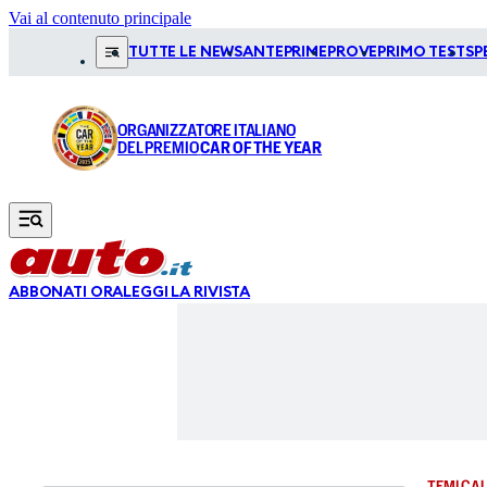
Vai al contenuto principale
TUTTE LE NEWS
ANTEPRIME
PROVE
PRIMO TEST
SP
ORGANIZZATORE ITALIANO
DEL PREMIO
CAR OF THE YEAR
ABBONATI ORA
LEGGI LA RIVISTA
TEMI CAL