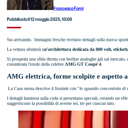
Francesco Forni
Pubblicato il 12 maggio 2025, 10:09
Sta arrivando. Immagini fresche rivelano dettagli sulla nuova sporti
La vettura sfrutterà u
n'architettura dedicata da 800 volt, etich
Si prospetta una sfida diretta con berline analoghe già sul mercato,
considerata l'erede della celebre
AMG GT Coupé 4
.
AMG elettrica, forme scolpite e aspetto 
La Casa stessa descrive il frontale con "
lo sguardo concentrato di 
I dettagli luminosi sulla coda si presentano speciali, creando un ef
suggeriscono la possibilità di averne sei, tre per ciascun lato.