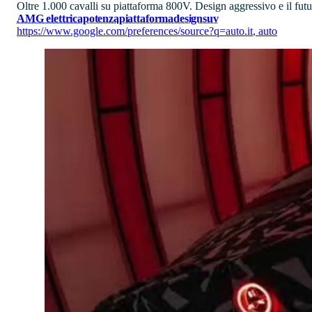
Oltre 1.000 cavalli su piattaforma 800V. Design aggressivo e il futu
AMG elettrica
potenza
piattaforma
design
suv
https://www.google.com/preferences/source?q=auto.it
,
auto