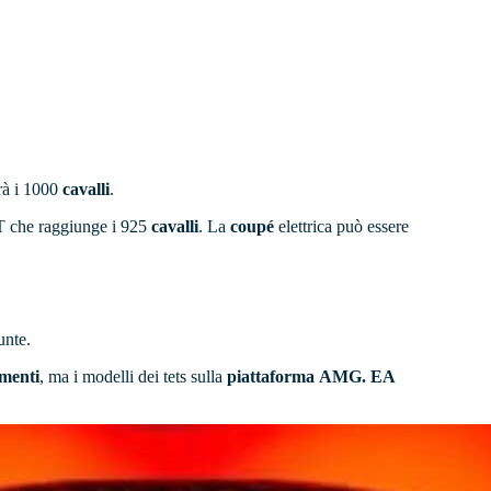
rà i 1000
cavalli
.
T che raggiunge i 925
cavalli
. La
coupé
elettrica può essere
unte.
ementi
, ma i modelli dei tets sulla
piattaforma
AMG. EA