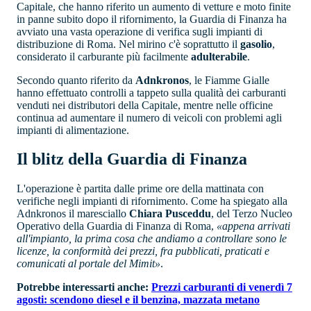
Capitale, che hanno riferito un aumento di vetture e moto finite
in panne subito dopo il rifornimento, la Guardia di Finanza ha
avviato una vasta operazione di verifica sugli impianti di
distribuzione di Roma. Nel mirino c'è soprattutto il
gasolio
,
considerato il carburante più facilmente
adulterabile
.
Secondo quanto riferito da
Adnkronos
, le Fiamme Gialle
hanno effettuato controlli a tappeto sulla qualità dei carburanti
venduti nei distributori della Capitale, mentre nelle officine
continua ad aumentare il numero di veicoli con problemi agli
impianti di alimentazione.
Il blitz della Guardia di Finanza
L'operazione è partita dalle prime ore della mattinata con
verifiche negli impianti di rifornimento. Come ha spiegato alla
Adnkronos il maresciallo
Chiara Pusceddu
, del Terzo Nucleo
Operativo della Guardia di Finanza di Roma,
«appena arrivati
all'impianto, la prima cosa che andiamo a controllare sono le
licenze, la conformità dei prezzi, fra pubblicati, praticati e
comunicati al portale del Mimit»
.
Potrebbe interessarti anche:
Prezzi carburanti di venerdì 7
agosti: scendono diesel e il benzina, mazzata metano