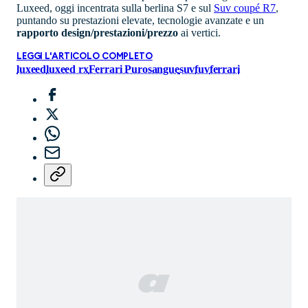
Luxeed, oggi incentrata sulla berlina S7 e sul
Suv coupé R7
,
puntando su prestazioni elevate, tecnologie avanzate e un
rapporto design/prestazioni/prezzo
ai vertici.
LEGGI L'ARTICOLO COMPLETO
luxeed
luxeed rx
Ferrari Purosangue
suv
fuv
ferrari