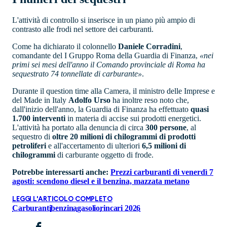
L'attività di controllo si inserisce in un piano più ampio di
contrasto alle frodi nel settore dei carburanti.
Come ha dichiarato il colonnello
Daniele Corradini
,
comandante del I Gruppo Roma della Guardia di Finanza,
«nei
primi sei mesi dell'anno il Comando provinciale di Roma ha
sequestrato 74 tonnellate di carburante»
.
Durante il question time alla Camera, il ministro delle Imprese e
del Made in Italy
Adolfo Urso
ha inoltre reso noto che,
dall'inizio dell'anno, la Guardia di Finanza ha effettuato
quasi
1.700 interventi
in materia di accise sui prodotti energetici.
L'attività ha portato alla denuncia di circa
300 persone
, al
sequestro di
oltre 20 milioni di chilogrammi di prodotti
petroliferi
e all'accertamento di ulteriori
6,5 milioni di
chilogrammi
di carburante oggetto di frode.
Potrebbe interessarti anche:
Prezzi carburanti di venerdì 7
agosti: scendono diesel e il benzina, mazzata metano
LEGGI L'ARTICOLO COMPLETO
Carburanti
benzina
gasolio
rincari 2026