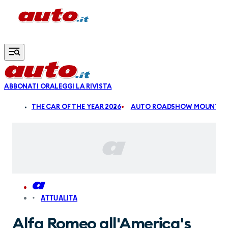
Vai al contenuto principale
ABBONATI ORA
LEGGI LA RIVISTA
ALDI
THE CAR OF THE YEAR 2026
AUTO ROADSHOW MOUNTAIN
ATTUALITA
Alfa Romeo all'America's