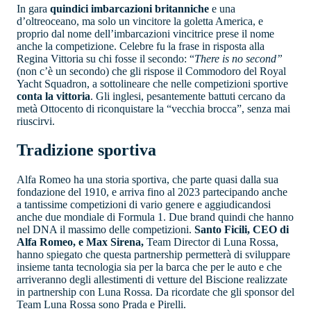
In gara
quindici imbarcazioni britanniche
e una
d’oltreoceano, ma solo un vincitore la goletta America, e
proprio dal nome dell’imbarcazioni vincitrice prese il nome
anche la competizione. Celebre fu la frase in risposta alla
Regina Vittoria su chi fosse il secondo: “
There is no second”
(non c’è un secondo) che gli rispose il Commodoro del Royal
Yacht Squadron, a sottolineare che nelle competizioni sportive
conta la vittoria
. Gli inglesi, pesantemente battuti cercano da
metà Ottocento di riconquistare la “vecchia brocca”, senza mai
riuscirvi.
Tradizione sportiva
Alfa Romeo ha una storia sportiva, che parte quasi dalla sua
fondazione del 1910, e arriva fino al 2023 partecipando anche
a tantissime competizioni di vario genere e aggiudicandosi
anche due mondiale di Formula 1. Due brand quindi che hanno
nel DNA il massimo delle competizioni.
Santo Ficili, CEO di
Alfa Romeo, e Max Sirena,
Team Director di Luna Rossa,
hanno spiegato che questa partnership permetterà di sviluppare
insieme tanta tecnologia sia per la barca che per le auto e che
arriveranno degli allestimenti di vetture del Biscione realizzate
in partnership con Luna Rossa. Da ricordate che gli sponsor del
Team Luna Rossa sono Prada e Pirelli.