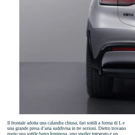
Il frontale adotta una calandra chiusa, fari sottili a forma di L e
una grande presa d’aria suddivisa in tre sezioni. Dietro trovano
posto una sottile barra luminosa, uno spoiler integrato e un