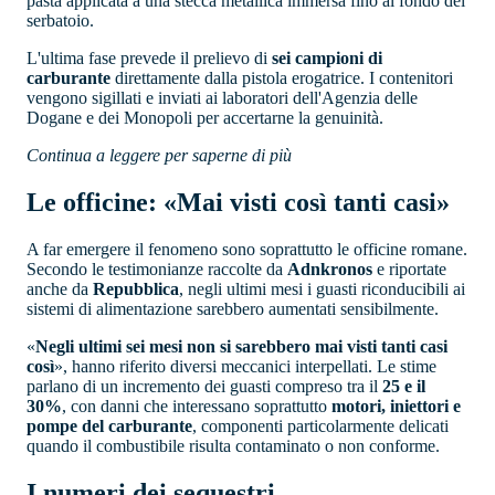
pasta applicata a una stecca metallica immersa fino al fondo del
serbatoio.
L'ultima fase prevede il prelievo di
sei campioni di
carburante
direttamente dalla pistola erogatrice. I contenitori
vengono sigillati e inviati ai laboratori dell'Agenzia delle
Dogane e dei Monopoli per accertarne la genuinità.
Continua a leggere per saperne di più
Le officine: «Mai visti così tanti casi»
A far emergere il fenomeno sono soprattutto le officine romane.
Secondo le testimonianze raccolte da
Adnkronos
e riportate
anche da
Repubblica
, negli ultimi mesi i guasti riconducibili ai
sistemi di alimentazione sarebbero aumentati sensibilmente.
«
Negli ultimi sei mesi non si sarebbero mai visti tanti casi
così
», hanno riferito diversi meccanici interpellati. Le stime
parlano di un incremento dei guasti compreso tra il
25 e il
30%
, con danni che interessano soprattutto
motori, iniettori e
pompe del carburante
, componenti particolarmente delicati
quando il combustibile risulta contaminato o non conforme.
I numeri dei sequestri