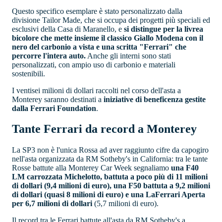
Questo specifico esemplare è stato personalizzato dalla
divisione Tailor Made, che si occupa dei progetti più speciali ed
esclusivi della Casa di Maranello, e
si distingue per la livrea
bicolore che mette insieme il classico Giallo Modena con il
nero del carbonio a vista e una scritta "Ferrari" che
percorre l'intera auto.
Anche gli interni sono stati
personalizzati, con ampio uso di carbonio e materiali
sostenibili.
I ventisei milioni di dollari raccolti nel corso dell'asta a
Monterey saranno destinati a
iniziative di beneficenza gestite
dalla Ferrari Foundation
.
Tante Ferrari da record a Monterey
La SP3 non è l'unica Rossa ad aver raggiunto cifre da capogiro
nell'asta organizzata da RM Sotheby's in California: tra le tante
Rosse battute alla Monterey Car Week segnaliamo
una F40
LM carrozzata Michelotto, battuta a poco più di 11 milioni
di dollari (9,4 milioni di euro), una F50 battuta a 9,2 milioni
di dollari (quasi 8 milioni di euro) e una LaFerrari Aperta
per 6,7 milioni di dollari
(5,7 milioni di euro).
Il record tra le Ferrari battute all'asta da RM Sotheby's a