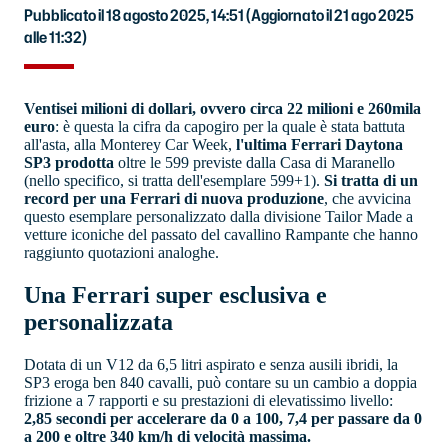
Pubblicato il 18 agosto 2025, 14:51
(Aggiornato il 21 ago 2025
alle 11:32)
Ventisei milioni di dollari, ovvero circa 22 milioni e 260mila
euro
: è questa la cifra da capogiro per la quale è stata battuta
all'asta, alla Monterey Car Week,
l'ultima Ferrari Daytona
SP3 prodotta
oltre le 599 previste dalla Casa di Maranello
(nello specifico, si tratta dell'esemplare 599+1).
Si tratta di un
record per una Ferrari di nuova produzione
, che avvicina
questo esemplare personalizzato dalla divisione Tailor Made a
vetture iconiche del passato del cavallino Rampante che hanno
raggiunto quotazioni analoghe.
Una Ferrari super esclusiva e
personalizzata
Dotata di un V12 da 6,5 litri aspirato e senza ausili ibridi, la
SP3 eroga ben 840 cavalli, può contare su un cambio a doppia
frizione a 7 rapporti e su prestazioni di elevatissimo livello:
2,85 secondi per accelerare da 0 a 100, 7,4 per passare da 0
a 200 e oltre 340 km/h di velocità massima.