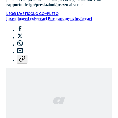
rapporto design/prestazioni/prezzo
ai vertici.
LEGGI L'ARTICOLO COMPLETO
luxeed
luxeed rx
Ferrari Purosangue
suv
fuv
ferrari