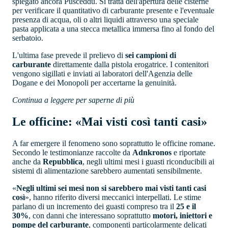
spiegato ancora Pusceddu. Si tratta dell'apertura delle cisterne
per verificare il quantitativo di carburante presente e l'eventuale
presenza di acqua, oli o altri liquidi attraverso una speciale
pasta applicata a una stecca metallica immersa fino al fondo del
serbatoio.
L'ultima fase prevede il prelievo di
sei campioni di
carburante
direttamente dalla pistola erogatrice. I contenitori
vengono sigillati e inviati ai laboratori dell'Agenzia delle
Dogane e dei Monopoli per accertarne la genuinità.
Continua a leggere per saperne di più
Le officine: «Mai visti così tanti casi»
A far emergere il fenomeno sono soprattutto le officine romane.
Secondo le testimonianze raccolte da
Adnkronos
e riportate
anche da
Repubblica
, negli ultimi mesi i guasti riconducibili ai
sistemi di alimentazione sarebbero aumentati sensibilmente.
«
Negli ultimi sei mesi non si sarebbero mai visti tanti casi
così
», hanno riferito diversi meccanici interpellati. Le stime
parlano di un incremento dei guasti compreso tra il
25 e il
30%
, con danni che interessano soprattutto
motori, iniettori e
pompe del carburante
, componenti particolarmente delicati