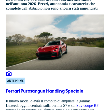
nell’autunno 2026
.
Prezzi, autonomia e caratteristiche
complete
dell’abitacolo
non sono ancora stati annunciati
.
ANTEPRIME
Ferrari Purosangue Handling Speciale
Il nuovo modello avrà il compito di ampliare la gamma
Luxeed, oggi incentrata sulla berlina S7 e sul
Suv coupé R7
,
puntando su prestazioni elevate, tecnologie avanzate e un