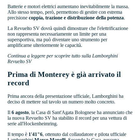
Batterie e motori elettrici aumentano inevitabilmente la massa.
Allo stesso tempo, però, permettono di gestire con estrema
precisione
coppia, trazione e distribuzione della potenza
.
La Revuelto SV dovrà quindi dimostrare che l'elettrificazione
non rappresenta necessariamente un limite per una
supersportiva, ma può diventare uno strumento per
amplificarne ulteriormente le capacità.
Continua a leggere per scoprire tutto sulla Lamborghini
Revuelto SV
Prima di Monterey è già arrivato il
record
Prima ancora della presentazione ufficiale, Lamborghini ha
deciso di mettere sul tavolo un numero molto concreto.
Il
6 agosto
, la Casa di Sant'Agata Bolognese ha annunciato che
la nuova Revuelto SV ha stabilito il record per una vettura di
serie all'Hockenheimring.
Il tempo è
1'41"6
, ottenuto dal collaudatore e pilota ufficiale
Lamborghini
Marco Mapelli
. Secondo la Casa, nessuna