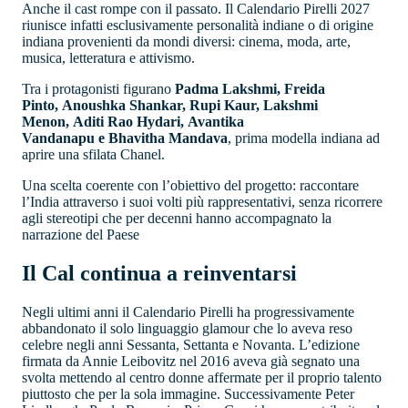
Anche il cast rompe con il passato. Il Calendario Pirelli 2027
riunisce infatti esclusivamente personalità indiane o di origine
indiana provenienti da mondi diversi: cinema, moda, arte,
musica, letteratura e attivismo.
Tra i protagonisti figurano
Padma Lakshmi, Freida
Pinto, Anoushka Shankar, Rupi Kaur, Lakshmi
Menon, Aditi Rao Hydari, Avantika
Vandanapu e Bhavitha Mandava
, prima modella indiana ad
aprire una sfilata Chanel.
Una scelta coerente con l’obiettivo del progetto: raccontare
l’India attraverso i suoi volti più rappresentativi, senza ricorrere
agli stereotipi che per decenni hanno accompagnato la
narrazione del Paese
Il Cal continua a reinventarsi
Negli ultimi anni il Calendario Pirelli ha progressivamente
abbandonato il solo linguaggio glamour che lo aveva reso
celebre negli anni Sessanta, Settanta e Novanta. L’edizione
firmata da Annie Leibovitz nel 2016 aveva già segnato una
svolta mettendo al centro donne affermate per il proprio talento
piuttosto che per la sola immagine. Successivamente Peter