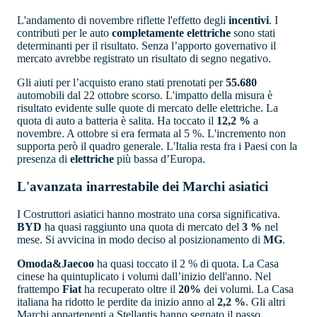
L'andamento di novembre riflette l'effetto degli
incentivi
. I
contributi per le auto
completamente elettriche
sono stati
determinanti per il risultato. Senza l’apporto governativo il
mercato avrebbe registrato un risultato di segno negativo.
Gli aiuti per l’acquisto erano stati prenotati per
55.680
automobili dal 22 ottobre scorso. L'impatto della misura è
risultato evidente sulle quote di mercato delle elettriche. La
quota di auto a batteria è salita. Ha toccato il
12,2 %
a
novembre. A ottobre si era fermata al 5 %. L'incremento non
supporta però il quadro generale. L'Italia resta fra i Paesi con la
presenza di
elettriche
più bassa d’Europa.
L'avanzata inarrestabile dei Marchi asiatici
I Costruttori asiatici hanno mostrato una corsa significativa.
BYD
ha quasi raggiunto una quota di mercato del
3 %
nel
mese. Si avvicina in modo deciso al posizionamento di
MG
.
Omoda&Jaecoo
ha quasi toccato il 2 % di quota. La Casa
cinese ha quintuplicato i volumi dall’inizio dell'anno. Nel
frattempo
Fiat
ha recuperato oltre il
20%
dei volumi. La Casa
italiana ha ridotto le perdite da inizio anno al
2,2 %
. Gli altri
Marchi appartenenti a Stellantis hanno segnato il passo,