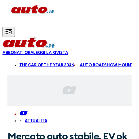
Vai al contenuto principale
ABBONATI ORA
LEGGI LA RIVISTA
ALDI
THE CAR OF THE YEAR 2026
AUTO ROADSHOW MOUNTAIN
ATTUALITA
Mercato auto stabile, EV ok