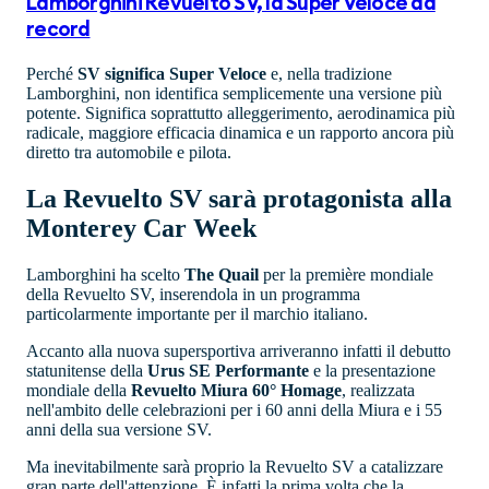
Lamborghini Revuelto SV, la Super Veloce da
record
Perché
SV significa Super Veloce
e, nella tradizione
Lamborghini, non identifica semplicemente una versione più
potente. Significa soprattutto alleggerimento, aerodinamica più
radicale, maggiore efficacia dinamica e un rapporto ancora più
diretto tra automobile e pilota.
La Revuelto SV sarà protagonista alla
Monterey Car Week
Lamborghini ha scelto
The Quail
per la première mondiale
della Revuelto SV, inserendola in un programma
particolarmente importante per il marchio italiano.
Accanto alla nuova supersportiva arriveranno infatti il debutto
statunitense della
Urus SE Performante
e la presentazione
mondiale della
Revuelto Miura 60° Homage
, realizzata
nell'ambito delle celebrazioni per i 60 anni della Miura e i 55
anni della sua versione SV.
Ma inevitabilmente sarà proprio la Revuelto SV a catalizzare
gran parte dell'attenzione. È infatti la prima volta che la