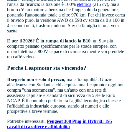
l'ansia da ricarica: la trazione è 100%
elettrica
(215 cv), ma a
bordo c'è un motore a benzina che funge solo da generatore,
portando l'autonomia totale a oltre 970 km. Per chi invece cerca
il brivido puro, la versione AWD da 598 cv scatta da 0 a 100 in
4 secondi netti, trasformando un Suv da famiglia in una vera
saetta.
E per il 2026? È in rampa di lancio la
B10
, un Suv più
compatto pensato specificamente per le strade europee, con
un'architettura a 800V capace di ricaricarsi mentre voi prendete
un caffè veloce.
Perché Leapmotor sta vincendo?
Il segreto
non è solo il prezzo,
ma la tranquillità. Grazie
all'alleanza con Stellantis, chi acquista una Leapmotor oggi non
compra "una scommessa", ma un'auto con una rete di
assistenza capillare e standard di sicurezza da 5 stelle Euro
NCAP. È il connubio perfetto tra l'agilità tecnologica cinese e
l'affidabilità industriale europea, stando ai numeri e alle
prospettive a breve termine.
Potrebbe interessarti:
Peugeot 308 Plug-in Hybrid: 195
cavalli di carattere e affidabilità