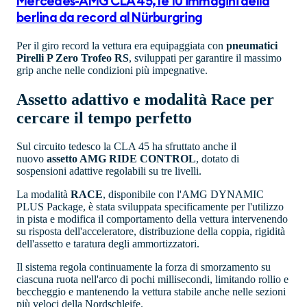
Mercedes-AMG CLA 45, le 10 immagini della
berlina da record al Nürburgring
Per il giro record la vettura era equipaggiata con
pneumatici
Pirelli P Zero Trofeo RS
, sviluppati per garantire il massimo
grip anche nelle condizioni più impegnative.
Assetto adattivo e modalità Race per
cercare il tempo perfetto
Sul circuito tedesco la CLA 45 ha sfruttato anche il
nuovo
assetto AMG RIDE CONTROL
, dotato di
sospensioni adattive regolabili su tre livelli.
La modalità
RACE
, disponibile con l'AMG DYNAMIC
PLUS Package, è stata sviluppata specificamente per l'utilizzo
in pista e modifica il comportamento della vettura intervenendo
su risposta dell'acceleratore, distribuzione della coppia, rigidità
dell'assetto e taratura degli ammortizzatori.
Il sistema regola continuamente la forza di smorzamento su
ciascuna ruota nell'arco di pochi millisecondi, limitando rollio e
beccheggio e mantenendo la vettura stabile anche nelle sezioni
più veloci della Nordschleife.