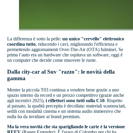
La differenza è sotto la pelle:
un unico "cervello" elettronico
coordina tutto
, riducendo i cavi, migliorando l'efficienza e
permettendo aggiornamenti Over-The-Air (OTA) fulminei. Se
prima l’auto era un hardware che ospitava un software, oggi è
un computer che decide come muovere le ruote.
Dalla city-car al Suv "razzo": le novità della
gamma
Mentre la piccola T03 continua a vendere bene grazie a uno
spazio interno da record e un prezzo competitivo (grazie anche
agli incentivi 2025),
i riflettori sono tutti sulla C10
. Rispetto
al passato, la qualità percepita è decollata: materiali scamosciati,
sedili con modalità cinema e un sistema audio immersivo che
nulla ha da invidiare ai brand premium.
Ma la vera novità che sta sparigliando le carte è la versione
REEV
(Range Extender). È l'uovo di Colombo per chi ha