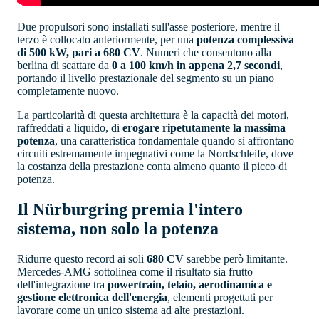
Due propulsori sono installati sull'asse posteriore, mentre il
terzo è collocato anteriormente, per una
potenza complessiva
di 500 kW, pari a 680 CV
. Numeri che consentono alla
berlina di scattare da
0 a 100 km/h in appena 2,7 secondi
,
portando il livello prestazionale del segmento su un piano
completamente nuovo.
La particolarità di questa architettura è la capacità dei motori,
raffreddati a liquido, di
erogare ripetutamente la massima
potenza
, una caratteristica fondamentale quando si affrontano
circuiti estremamente impegnativi come la Nordschleife, dove
la costanza della prestazione conta almeno quanto il picco di
potenza.
Il Nürburgring premia l'intero
sistema, non solo la potenza
Ridurre questo record ai soli
680 CV
sarebbe però limitante.
Mercedes-AMG sottolinea come il risultato sia frutto
dell'integrazione tra
powertrain, telaio, aerodinamica e
gestione elettronica dell'energia
, elementi progettati per
lavorare come un unico sistema ad alte prestazioni.