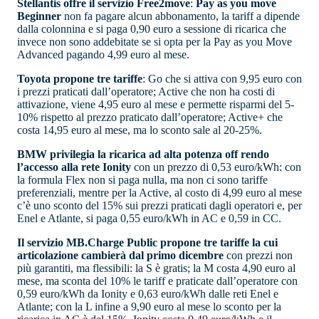
Stellantis offre il servizio Free2move
:
Pay as you move
Beginner
non fa pagare alcun abbonamento, la tariff a dipende
dalla colonnina e si paga 0,90 euro a sessione di ricarica che
invece non sono addebitate se si opta per la Pay as you Move
Advanced pagando 4,99 euro al mese.
Toyota propone tre tariffe
: Go che si attiva con 9,95 euro con
i prezzi praticati dall’operatore; Active che non ha costi di
attivazione, viene 4,95 euro al mese e permette risparmi del 5-
10% rispetto al prezzo praticato dall’operatore; Active+ che
costa 14,95 euro al mese, ma lo sconto sale al 20-25%.
BMW privilegia la ricarica ad alta potenza off rendo
l’accesso alla rete Ionity
con un prezzo di 0,53 euro/kWh: con
la formula Flex non si paga nulla, ma non ci sono tariffe
preferenziali, mentre per la Active, al costo di 4,99 euro al mese
c’è uno sconto del 15% sui prezzi praticati dagli operatori e, per
Enel e Atlante, si paga 0,55 euro/kWh in AC e 0,59 in CC.
Il servizio MB.Charge Public propone tre tariffe la cui
articolazione cambierà dal primo dicembre
con prezzi non
più garantiti, ma flessibili: la S è gratis; la M costa 4,90 euro al
mese, ma sconta del 10% le tariff e praticate dall’operatore con
0,59 euro/kWh da Ionity e 0,63 euro/kWh dalle reti Enel e
Atlante; con la L infine a 9,90 euro al mese lo sconto per la