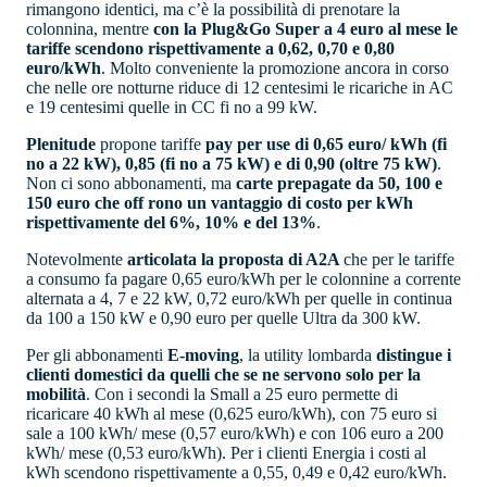
rimangono identici, ma c’è la possibilità di prenotare la
colonnina, mentre
con la Plug&Go Super a 4 euro al mese le
tariffe scendono rispettivamente a 0,62, 0,70 e 0,80
euro/kWh
. Molto conveniente la promozione ancora in corso
che nelle ore notturne riduce di 12 centesimi le ricariche in AC
e 19 centesimi quelle in CC fi no a 99 kW.
Plenitude
propone tariffe
pay per use di 0,65 euro/ kWh (fi
no a 22 kW), 0,85 (fi no a 75 kW) e di 0,90 (oltre 75 kW)
.
Non ci sono abbonamenti, ma
carte prepagate da 50, 100 e
150 euro che off rono un vantaggio di costo per kWh
rispettivamente del 6%, 10% e del 13%
.
Notevolmente
articolata la proposta di A2A
che per le tariffe
a consumo fa pagare 0,65 euro/kWh per le colonnine a corrente
alternata a 4, 7 e 22 kW, 0,72 euro/kWh per quelle in continua
da 100 a 150 kW e 0,90 euro per quelle Ultra da 300 kW.
Per gli abbonamenti
E-moving
, la utility lombarda
distingue i
clienti domestici da quelli che se ne servono solo per la
mobilità
. Con i secondi la Small a 25 euro permette di
ricaricare 40 kWh al mese (0,625 euro/kWh), con 75 euro si
sale a 100 kWh/ mese (0,57 euro/kWh) e con 106 euro a 200
kWh/ mese (0,53 euro/kWh). Per i clienti Energia i costi al
kWh scendono rispettivamente a 0,55, 0,49 e 0,42 euro/kWh.