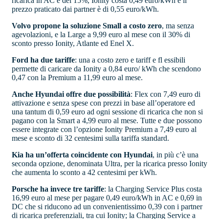
ricarica in AC è del 15%, Ionity costa 0,49 euro/kWh e il
prezzo praticato dai partner è di 0,55 euro/kWh.
Volvo propone la soluzione Small a costo zero
, ma senza
agevolazioni, e la Large a 9,99 euro al mese con il 30% di
sconto presso Ionity, Atlante ed Enel X.
Ford ha due tariffe
: una a costo zero e tariff e fl essibili
permette di caricare da Ionity a 0,84 euro/ kWh che scendono
0,47 con la Premium a 11,99 euro al mese.
Anche Hyundai offre due possibilità
: Flex con 7,49 euro di
attivazione e senza spese con prezzi in base all’operatore ed
una tantum di 0,59 euro ad ogni sessione di ricarica che non si
pagano con la Smart a 4,99 euro al mese. Tutte e due possono
essere integrate con l’opzione Ionity Premium a 7,49 euro al
mese e sconto di 32 centesimi sulla tariffa standard.
Kia ha un’offerta coincidente con Hyundai
, in più c’è una
seconda opzione, denominata Ultra, per la ricarica presso Ionity
che aumenta lo sconto a 42 centesimi per kWh.
Porsche ha invece tre tariffe
: la Charging Service Plus costa
16,99 euro al mese per pagare 0,49 euro/kWh in AC e 0,69 in
DC che si riducono ad un convenientissimo 0,39 con i partner
di ricarica preferenziali, tra cui Ionity; la Charging Service a