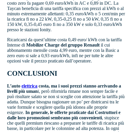
costo zero fa pagare 0,69 euro/kWh in AC e 0,89 in DC. La
Taycan beneficia di una tariffa specifica con prezzi al kWh o al
minuto estremamente allettanti: 0,35 euro/kWh o 5 cent/min per
la ricarica fi no a 22 kW, 0,35-0,25 fi no a 50 kW, 0,35 fi no a
150 kW, 0,35-0,45 euro fi no a 350 kW e solo 0,33 euro/kWh
presso le stazioni Ionity.
Ricaricarsi da quest’ultime costa 0,49 euro/ kWh con la tariffa
Intense di
Mobilize Charge del gruppo Renault
il cui
abbonamento mensile costa 4,99 euro, mentre con la Basic a
zero euro si sale a 0,93 euro/kWh, infi ne per tutte le altre
opzioni vale il prezzo praticato dall’operatore.
CONCLUSIONI
L’auto
elettrica
costa, ma i suoi prezzi stanno arrivando a
livelli più uman
i, però rifornirla rimane non sempre facile e
può risultare salato se non si sceglie con attenzione la tariffa più
adatta. Dunque bisogna ragionare un po’ per districarsi tra le
varie formule e scegliere quella più idonea alle proprie
esigenze.
In generale, le offerte praticate dai Costruttori e
dalle loro promozioni sembrano più convenienti
, stupisce
che quelli premium riescano a preparare le tariffe di ricarica più
basse, in particolare per le colonnine ad alta potenza. In ogni