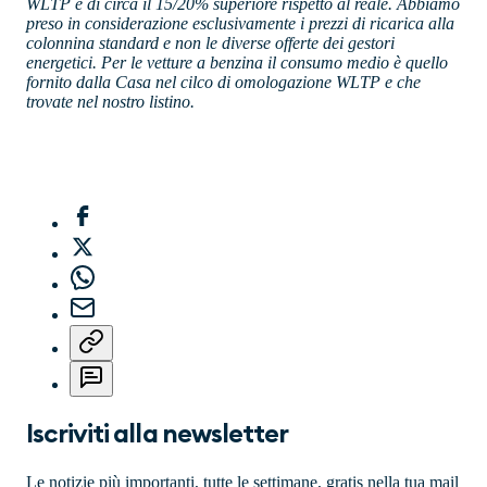
WLTP è di circa il 15/20% superiore rispetto al reale. Abbiamo
preso in considerazione esclusivamente i prezzi di ricarica alla
colonnina standard e non le diverse offerte dei gestori
energetici. Per le vetture a benzina il consumo medio è quello
fornito dalla Casa nel cilco di omologazione WLTP e che
trovate nel nostro listino.
Iscriviti alla newsletter
Le notizie più importanti, tutte le settimane, gratis nella tua mail