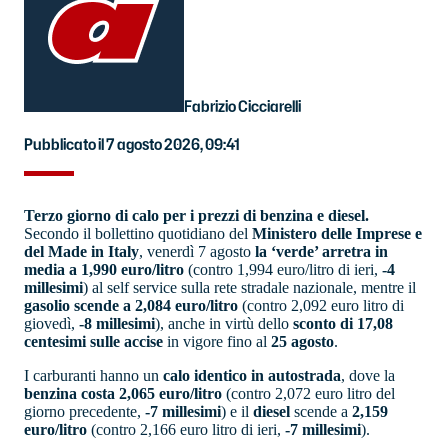
Fabrizio Cicciarelli
Pubblicato il 7 agosto 2026, 09:41
Terzo giorno di calo per i prezzi di benzina e diesel.
Secondo il bollettino quotidiano del
Ministero delle Imprese e
del Made in Italy
, venerdì 7 agosto
la ‘verde’ arretra in
media a 1,990 euro/litro
(contro 1,994 euro/litro di ieri,
-4
millesimi
) al self service sulla rete stradale nazionale, mentre il
gasolio scende a 2,084 euro/litro
(contro 2,092 euro litro di
giovedì,
-8 millesimi
), anche in virtù dello
sconto di 17,08
centesimi sulle accise
in vigore fino al
25 agosto
.
I carburanti hanno un
calo identico in autostrada
, dove la
benzina costa 2,065 euro/litro
(contro 2,072 euro litro del
giorno precedente,
-7 millesimi
) e il
diesel
scende a
2,159
euro/litro
(contro 2,166 euro litro di ieri,
-7 millesimi
).