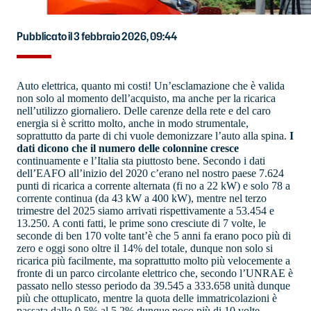
Pubblicato il 3 febbraio 2026, 09:44
Auto elettrica, quanto mi costi! Un’esclamazione che è valida
non solo al momento dell’acquisto, ma anche per la ricarica
nell’utilizzo giornaliero. Delle carenze della rete e del caro
energia si è scritto molto, anche in modo strumentale,
soprattutto da parte di chi vuole demonizzare l’auto alla spina.
I
dati dicono che il numero delle colonnine cresce
continuamente e l’Italia sta piuttosto bene. Secondo i dati
dell’EAFO all’inizio del 2020 c’erano nel nostro paese 7.624
punti di ricarica a corrente alternata (fi no a 22 kW) e solo 78 a
corrente continua (da 43 kW a 400 kW), mentre nel terzo
trimestre del 2025 siamo arrivati rispettivamente a 53.454 e
13.250. A conti fatti, le prime sono cresciute di 7 volte, le
seconde di ben 170 volte tant’è che 5 anni fa erano poco più di
zero e oggi sono oltre il 14% del totale, dunque non solo si
ricarica più facilmente, ma soprattutto molto più velocemente a
fronte di un parco circolante elettrico che, secondo l’UNRAE è
passato nello stesso periodo da 39.545 a 333.658 unità dunque
più che ottuplicato, mentre la quota delle immatricolazioni è
passata dallo 0,5% al 5,2% dunque poco più di 10 volte.