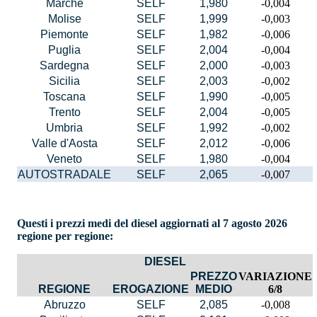
Marche
SELF
1,980
-0,004
Molise
SELF
1,999
-0,003
Piemonte
SELF
1,982
-0,006
Puglia
SELF
2,004
-0,004
Sardegna
SELF
2,000
-0,003
Sicilia
SELF
2,003
-0,002
Toscana
SELF
1,990
-0,005
Trento
SELF
2,004
-0,005
Umbria
SELF
1,992
-0,002
Valle d'Aosta
SELF
2,012
-0,006
Veneto
SELF
1,980
-0,004
AUTOSTRADALE
SELF
2,065
-0,007
Questi i prezzi medi del diesel aggiornati al 7 agosto 2026
regione per regione:
DIESEL
PREZZO
VARIAZIONE
REGIONE
EROGAZIONE
MEDIO
6/8
Abruzzo
SELF
2,085
-0,008