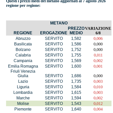
Questi i prezzi medi del metano aggiornati al 7 agosto 2026
regione per regione:
METANO
PREZZO
VARIAZIONE
REGIONE
EROGAZIONE
MEDIO
6/8
Abruzzo
SERVITO
1,582
0,006
Basilicata
SERVITO
1,586
0,000
Bolzano
SERVITO
1,752
0,000
Calabria
SERVITO
1,755
0,011
Campania
SERVITO
1,569
0,002
Emilia Romagna
SERVITO
1,600
0,001
Friuli Venezia
Giulia
SERVITO
1,686
0,000
Lazio
SERVITO
1,735
0,003
Liguria
SERVITO
1,584
0,010
Lombardia
SERVITO
1,615
0,003
Marche
SERVITO
1,594
0,002
Molise
SERVITO
1,543
0,012
Piemonte
SERVITO
1,640
0,004