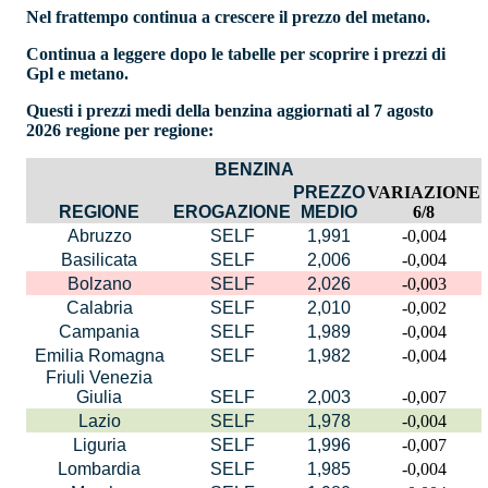
Nel frattempo continua a crescere il prezzo del metano.
Continua a leggere dopo le tabelle per scoprire i prezzi di
Gpl e metano.
Questi i prezzi medi della benzina aggiornati al 7 agosto
2026 regione per regione:
BENZINA
PREZZO
VARIAZIONE
REGIONE
EROGAZIONE
MEDIO
6/8
Abruzzo
SELF
1,991
-0,004
Basilicata
SELF
2,006
-0,004
Bolzano
SELF
2,026
-0,003
Calabria
SELF
2,010
-0,002
Campania
SELF
1,989
-0,004
Emilia Romagna
SELF
1,982
-0,004
Friuli Venezia
Giulia
SELF
2,003
-0,007
Lazio
SELF
1,978
-0,004
Liguria
SELF
1,996
-0,007
Lombardia
SELF
1,985
-0,004