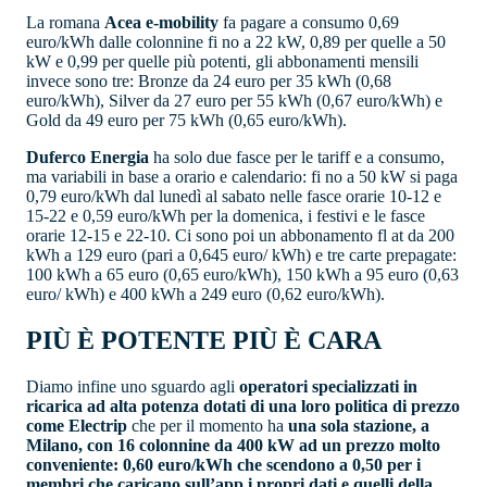
La romana
Acea e-mobility
fa pagare a consumo 0,69
euro/kWh dalle colonnine fi no a 22 kW, 0,89 per quelle a 50
kW e 0,99 per quelle più potenti, gli abbonamenti mensili
invece sono tre: Bronze da 24 euro per 35 kWh (0,68
euro/kWh), Silver da 27 euro per 55 kWh (0,67 euro/kWh) e
Gold da 49 euro per 75 kWh (0,65 euro/kWh).
Duferco Energia
ha solo due fasce per le tariff e a consumo,
ma variabili in base a orario e calendario: fi no a 50 kW si paga
0,79 euro/kWh dal lunedì al sabato nelle fasce orarie 10-12 e
15-22 e 0,59 euro/kWh per la domenica, i festivi e le fasce
orarie 12-15 e 22-10. Ci sono poi un abbonamento fl at da 200
kWh a 129 euro (pari a 0,645 euro/ kWh) e tre carte prepagate:
100 kWh a 65 euro (0,65 euro/kWh), 150 kWh a 95 euro (0,63
euro/ kWh) e 400 kWh a 249 euro (0,62 euro/kWh).
PIÙ È POTENTE PIÙ È CARA
Diamo infine uno sguardo agli
operatori specializzati in
ricarica ad alta potenza dotati di una loro politica di prezzo
come Electrip
che per il momento ha
una sola stazione, a
Milano, con 16 colonnine da 400 kW ad un prezzo molto
conveniente: 0,60 euro/kWh che scendono a 0,50 per i
membri che caricano sull’app i propri dati e quelli della