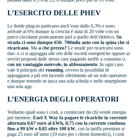
L’ESERCITO DELLE PHEV
Le ibride plug-in partivano anch’esse dallo 0,3% e sono
arrivate al 6% dunque la crescita è stata di 20 volte con un
parco circolante praticamente pari a quello dell’elettrico
. Su
strada ci sono dunque 650- 700mila auto con la spina che si
ricaricano
. Ma
a che prezzo?
Le strade per ricaricarsi sono
due: o ci si appoggia alle reti delle società energetiche oppure ai
servizi proposti dalle stesse case pagando tariffe a consumo o,
con un vantaggio notevole, in abbonamento
. In ogni caso
vale il principio del
roaming
, ovvero la possibilità di
appoggiarsi a più reti facendo riferimento ad un solo operatore
e dunque tenendo in tasca una sola scheda o nello smartphone
una sola app.
L’ENERGIA DEGLI OPERATORI
Vediamo quali sono i costi, a cominciare da chi vende energia
per mestiere.
Enel X Way fa pagare le ricariche in corrente
alternata 0,67 euro al kWh, 0,75
con la corrente continua
fino a 99 kW e 0,85 oltre 100 kW
, con la tariffa premium si
paga 25 euro all’anno (10 euro per i clienti domestici), i costi