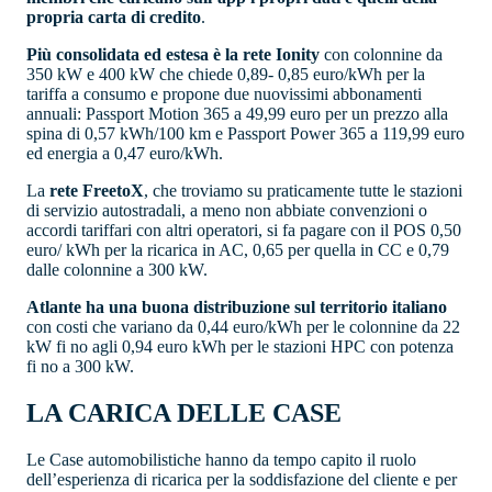
propria carta di credito
.
Più consolidata ed estesa è la rete Ionity
con colonnine da
350 kW e 400 kW che chiede 0,89- 0,85 euro/kWh per la
tariffa a consumo e propone due nuovissimi abbonamenti
annuali: Passport Motion 365 a 49,99 euro per un prezzo alla
spina di 0,57 kWh/100 km e Passport Power 365 a 119,99 euro
ed energia a 0,47 euro/kWh.
La
rete FreetoX
, che troviamo su praticamente tutte le stazioni
di servizio autostradali, a meno non abbiate convenzioni o
accordi tariffari con altri operatori, si fa pagare con il POS 0,50
euro/ kWh per la ricarica in AC, 0,65 per quella in CC e 0,79
dalle colonnine a 300 kW.
Atlante ha una buona distribuzione sul territorio italiano
con costi che variano da 0,44 euro/kWh per le colonnine da 22
kW fi no agli 0,94 euro kWh per le stazioni HPC con potenza
fi no a 300 kW.
LA CARICA DELLE CASE
Le Case automobilistiche hanno da tempo capito il ruolo
dell’esperienza di ricarica per la soddisfazione del cliente e per