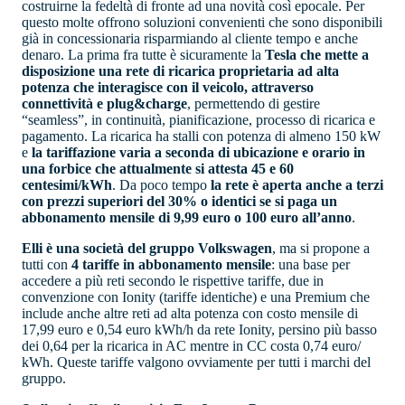
costruirne la fedeltà di fronte ad una novità così epocale. Per
questo molte offrono soluzioni convenienti che sono disponibili
già in concessionaria risparmiando al cliente tempo e anche
denaro. La prima fra tutte è sicuramente la
Tesla che mette a
disposizione una rete di ricarica proprietaria ad alta
potenza che interagisce con il veicolo, attraverso
connettività e plug&charge
, permettendo di gestire
“seamless”, in continuità, pianificazione, processo di ricarica e
pagamento. La ricarica ha stalli con potenza di almeno 150 kW
e
la tariffazione varia a seconda di ubicazione e orario in
una forbice che attualmente si attesta 45 e 60
centesimi/kWh
. Da poco tempo
la rete è aperta anche a terzi
con prezzi superiori del 30% o identici se si paga un
abbonamento mensile di 9,99 euro o 100 euro all’anno
.
Elli è una società del gruppo Volkswagen
, ma si propone a
tutti con
4 tariffe in abbonamento mensile
: una base per
accedere a più reti secondo le rispettive tariffe, due in
convenzione con Ionity (tariffe identiche) e una Premium che
include anche altre reti ad alta potenza con costo mensile di
17,99 euro e 0,54 euro kWh/h da rete Ionity, persino più basso
dei 0,64 per la ricarica in AC mentre in CC costa 0,74 euro/
kWh. Queste tariffe valgono ovviamente per tutti i marchi del
gruppo.