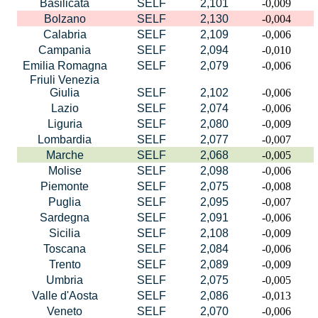
Basilicata
SELF
2,101
-0,009
Bolzano
SELF
2,130
-0,004
Calabria
SELF
2,109
-0,006
Campania
SELF
2,094
-0,010
Emilia Romagna
SELF
2,079
-0,006
Friuli Venezia
Giulia
SELF
2,102
-0,006
Lazio
SELF
2,074
-0,006
Liguria
SELF
2,080
-0,009
Lombardia
SELF
2,077
-0,007
Marche
SELF
2,068
-0,005
Molise
SELF
2,098
-0,006
Piemonte
SELF
2,075
-0,008
Puglia
SELF
2,095
-0,007
Sardegna
SELF
2,091
-0,006
Sicilia
SELF
2,108
-0,009
Toscana
SELF
2,084
-0,006
Trento
SELF
2,089
-0,009
Umbria
SELF
2,075
-0,005
Valle d'Aosta
SELF
2,086
-0,013
Veneto
SELF
2,070
-0,006