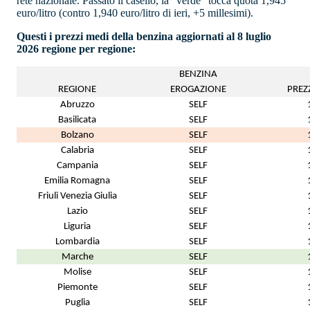
rete nazionale. Passato il casello, la "verde" tocca quota 1,945
euro/litro (contro 1,940 euro/litro di ieri, +5 millesimi).
Questi i prezzi medi della benzina aggiornati al 8 luglio
2026 regione per regione:
BENZINA
REGIONE
EROGAZIONE
PREZ
Abruzzo
SELF
Basilicata
SELF
Bolzano
SELF
Calabria
SELF
Campania
SELF
Emilia Romagna
SELF
Friuli Venezia Giulia
SELF
Lazio
SELF
Liguria
SELF
Lombardia
SELF
Marche
SELF
Molise
SELF
Piemonte
SELF
Puglia
SELF