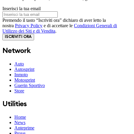
Inserisci la tua email
Premendo il tasto “Iscriviti ora” dichiaro di aver letto la
nostra
Privacy Policy
e di accettare le
Condizioni Generali di
Utilizzo dei Siti e di Vendita
.
ISCRIVITI ORA
Network
Auto
Autosprint
Inmoto
Motosprint
Guerin Sportivo
Store
Utilities
Home
News
Anteprime
Prove