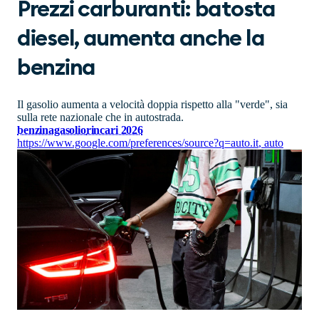
Prezzi carburanti: batosta
diesel, aumenta anche la
benzina
Il gasolio aumenta a velocità doppia rispetto alla "verde", sia
sulla rete nazionale che in autostrada.
benzina
gasolio
rincari 2026
https://www.google.com/preferences/source?q=auto.it
,
auto