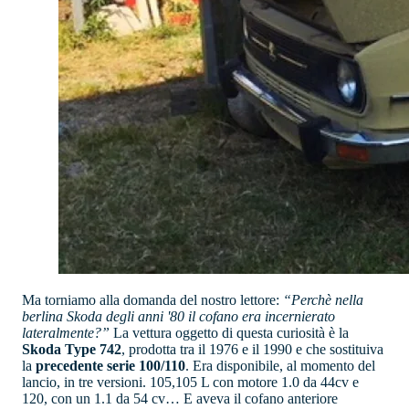
Ma torniamo alla domanda del nostro lettore:
“Perchè nella
berlina Skoda degli anni '80 il cofano era incernierato
lateralmente?”
La vettura oggetto di questa curiosità è la
Skoda Type 742
, prodotta tra il 1976 e il 1990 e che sostituiva
la
precedente serie 100/110
. Era disponibile, al momento del
lancio, in tre versioni. 105,105 L con motore 1.0 da 44cv e
120, con un 1.1 da 54 cv… E aveva il cofano anteriore