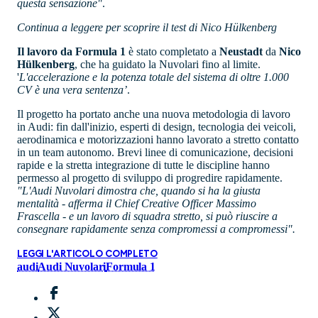
questa sensazione"
.
Continua a leggere per scoprire il test di Nico Hülkenberg
Il lavoro da Formula 1
è stato completato a
Neustadt
da
Nico
Hülkenberg
, che ha guidato la Nuvolari fino al limite.
'
L'accelerazione e la potenza totale del sistema di oltre 1.000
CV è una vera sentenza’
.
Il progetto ha portato anche una nuova metodologia di lavoro
in Audi: fin dall'inizio, esperti di design, tecnologia dei veicoli,
aerodinamica e motorizzazioni hanno lavorato a stretto contatto
in un team autonomo. Brevi linee di comunicazione, decisioni
rapide e la stretta integrazione di tutte le discipline hanno
permesso al progetto di sviluppo di progredire rapidamente.
"L'Audi Nuvolari dimostra che, quando si ha la giusta
mentalità
-
afferma il Chief Creative Officer Massimo
Frascella - e un lavoro di squadra stretto, si può riuscire a
consegnare rapidamente senza compromessi a compromessi".
LEGGI L'ARTICOLO COMPLETO
audi
Audi Nuvolari
Formula 1