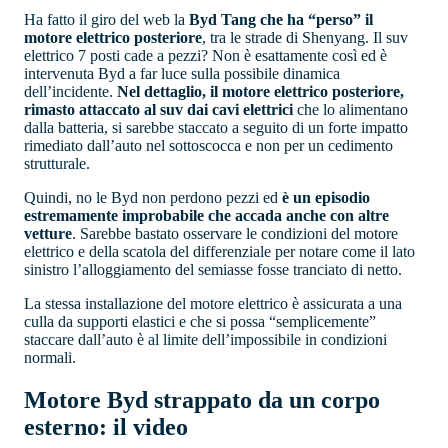
Ha fatto il giro del web la
Byd Tang che ha “perso” il
motore elettrico posteriore
, tra le strade di Shenyang. Il suv
elettrico 7 posti cade a pezzi? Non è esattamente così ed è
intervenuta Byd a far luce sulla possibile dinamica
dell’incidente.
Nel dettaglio, il motore elettrico posteriore,
rimasto attaccato al suv dai cavi elettrici
che lo alimentano
dalla batteria, si sarebbe staccato a seguito di un forte impatto
rimediato dall’auto nel sottoscocca e non per un cedimento
strutturale.
Quindi, no le Byd non perdono pezzi ed
è un episodio
estremamente improbabile che accada anche con altre
vetture
. Sarebbe bastato osservare le condizioni del motore
elettrico e della scatola del differenziale per notare come il lato
sinistro l’alloggiamento del semiasse fosse tranciato di netto.
La stessa installazione del motore elettrico è assicurata a una
culla da supporti elastici e che si possa “semplicemente”
staccare dall’auto è al limite dell’impossibile in condizioni
normali.
Motore Byd strappato da un corpo
esterno: il video