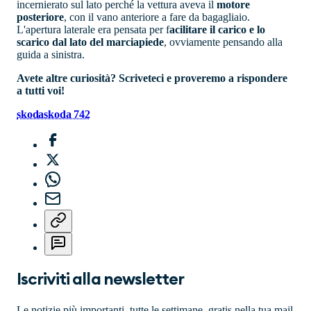
incernierato sul lato perché la vettura aveva il
motore
posteriore
, con il vano anteriore a fare da bagagliaio.
L'apertura laterale era pensata per f
acilitare il carico e lo
scarico dal lato del marciapiede
, ovviamente pensando alla
guida a sinistra.
Avete altre curiosità? Scriveteci e proveremo a rispondere
a tutti voi!
skoda
skoda 742
Iscriviti alla newsletter
Le notizie più importanti, tutte le settimane, gratis nella tua mail