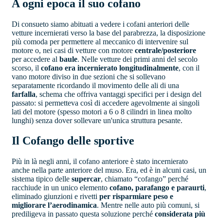
A ogni epoca il suo cofano
Di consueto siamo abituati a vedere i cofani anteriori delle
vetture incernierati verso la base del parabrezza, la disposizione
più comoda per permettere al meccanico di intervenire sul
motore o, nei casi di vetture con motore
centrale/posteriore
per accedere al
baule
. Nelle vetture dei primi anni del secolo
scorso, il
cofano era incernierato longitudinalmente
, con il
vano motore diviso in due sezioni che si sollevano
separatamente ricordando il movimento delle ali di una
farfalla
, schema che offriva vantaggi specifici per i design del
passato: si permetteva così di accedere agevolmente ai singoli
lati del motore (spesso motori a 6 o 8 cilindri in linea molto
lunghi) senza dover sollevare un'unica struttura pesante.
Il Cofango delle sportive
Più in là negli anni, il cofano anteriore è stato incernierato
anche nella parte anteriore del muso. Era, ed è in alcuni casi, un
sistema tipico delle
supercar
, chiamato “cofango” perché
racchiude in un unico elemento
cofano, parafango e paraurti
,
eliminado giunzioni e rivetti
per risparmiare peso e
migliorare l’aerodinamica
. Mentre nelle auto più comuni, si
prediligeva in passato questa soluzione perché
considerata più