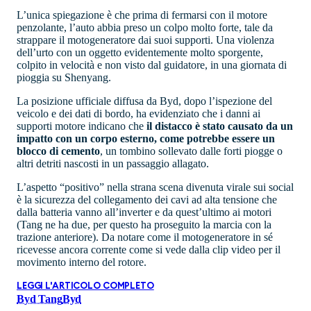
L’unica spiegazione è che prima di fermarsi con il motore
penzolante, l’auto abbia preso un colpo molto forte, tale da
strappare il motogeneratore dai suoi supporti. Una violenza
dell’urto con un oggetto evidentemente molto sporgente,
colpito in velocità e non visto dal guidatore, in una giornata di
pioggia su Shenyang.
La posizione ufficiale diffusa da Byd, dopo l’ispezione del
veicolo e dei dati di bordo, ha evidenziato che i danni ai
supporti motore indicano che
il distacco è stato causato da un
impatto con un corpo esterno, come potrebbe essere un
blocco di cemento
, un tombino sollevato dalle forti piogge o
altri detriti nascosti in un passaggio allagato.
L’aspetto “positivo” nella strana scena divenuta virale sui social
è la sicurezza del collegamento dei cavi ad alta tensione che
dalla batteria vanno all’inverter e da quest’ultimo ai motori
(Tang ne ha due, per questo ha proseguito la marcia con la
trazione anteriore). Da notare come il motogeneratore in sé
ricevesse ancora corrente come si vede dalla clip video per il
movimento interno del rotore.
LEGGI L'ARTICOLO COMPLETO
Byd Tang
Byd