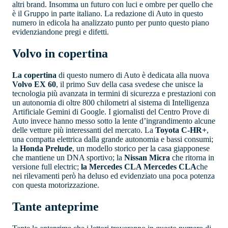
altri brand. Insomma un futuro con luci e ombre per quello che
è il Gruppo in parte italiano. La redazione di Auto in questo
numero in edicola ha analizzato punto per punto questo piano
evidenziandone pregi e difetti.
Volvo in copertina
La copertina
di questo numero di Auto è dedicata alla nuova
Volvo EX 60
, il primo Suv della casa svedese che unisce la
tecnologia più avanzata in termini di sicurezza e prestazioni con
un autonomia di oltre 800 chilometri al sistema di Intelligenza
Artificiale Gemini di Google. I giornalisti del Centro Prove di
Auto invece hanno messo sotto la lente d’ingrandimento alcune
delle vetture più interessanti del mercato. La
Toyota C-HR+
,
una compatta elettrica dalla grande autonomia e bassi consumi;
la
Honda Prelude
, un modello storico per la casa giapponese
che mantiene un DNA sportivo; la
Nissan Micra
che ritorna in
versione full electric;
la Mercedes CLA
Mercedes CLA
che
nei rilevamenti però ha deluso ed evidenziato una poca potenza
con questa motorizzazione.
Tante anteprime