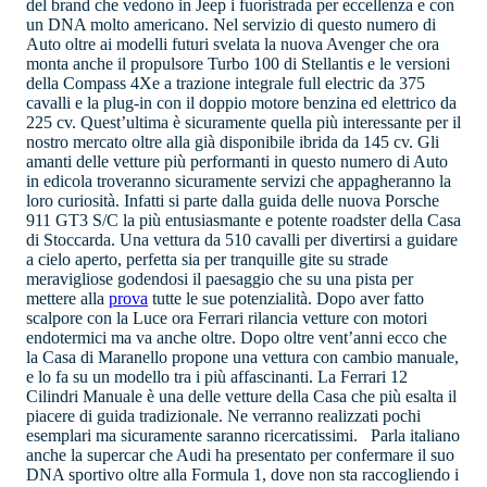
del brand che vedono in Jeep i fuoristrada per eccellenza e con
un DNA molto americano. Nel servizio di questo numero di
Auto oltre ai modelli futuri svelata la nuova Avenger che ora
monta anche il propulsore Turbo 100 di Stellantis e le versioni
della Compass 4Xe a trazione integrale full electric da 375
cavalli e la plug-in con il doppio motore benzina ed elettrico da
225 cv. Quest’ultima è sicuramente quella più interessante per il
nostro mercato oltre alla già disponibile ibrida da 145 cv. Gli
amanti delle vetture più performanti in questo numero di Auto
in edicola troveranno sicuramente servizi che appagheranno la
loro curiosità. Infatti si parte dalla guida delle nuova Porsche
911 GT3 S/C la più entusiasmante e potente roadster della Casa
di Stoccarda. Una vettura da 510 cavalli per divertirsi a guidare
a cielo aperto, perfetta sia per tranquille gite su strade
meravigliose godendosi il paesaggio che su una pista per
mettere alla
prova
tutte le sue potenzialità. Dopo aver fatto
scalpore con la Luce ora Ferrari rilancia vetture con motori
endotermici ma va anche oltre. Dopo oltre vent’anni ecco che
la Casa di Maranello propone una vettura con cambio manuale,
e lo fa su un modello tra i più affascinanti. La Ferrari 12
Cilindri Manuale è una delle vetture della Casa che più esalta il
piacere di guida tradizionale. Ne verranno realizzati pochi
esemplari ma sicuramente saranno ricercatissimi. Parla italiano
anche la supercar che Audi ha presentato per confermare il suo
DNA sportivo oltre alla Formula 1, dove non sta raccogliendo i