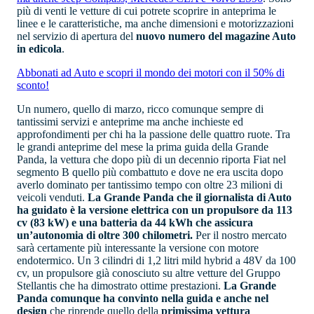
più di venti le vetture di cui potrete scoprire in anteprima le
linee e le caratteristiche, ma anche dimensioni e motorizzazioni
nel servizio di apertura del
nuovo
numero del magazine Auto
in edicola
.
Abbonati ad Auto e scopri il mondo dei motori con il 50% di
sconto!
Un numero, quello di marzo, ricco comunque sempre di
tantissimi servizi e anteprime ma anche inchieste ed
approfondimenti per chi ha la passione delle quattro ruote. Tra
le grandi anteprime del mese la prima guida della Grande
Panda, la vettura che dopo più di un decennio riporta Fiat nel
segmento B quello più combattuto e dove ne era uscita dopo
averlo dominato per tantissimo tempo con oltre 23 milioni di
veicoli venduti.
La Grande Panda che il giornalista di Auto
ha guidato è la versione elettrica con un propulsore da 113
cv (83 kW) e una batteria da 44 kWh che assicura
un’autonomia di oltre 300 chilometri.
Per il nostro mercato
sarà certamente più interessante la versione con motore
endotermico. Un 3 cilindri di 1,2 litri mild hybrid a 48V da 100
cv, un propulsore già conosciuto su altre vetture del Gruppo
Stellantis che ha dimostrato ottime prestazioni.
La Grande
Panda comunque ha convinto nella guida e anche nel
design
che riprende quello della
primissima vettura