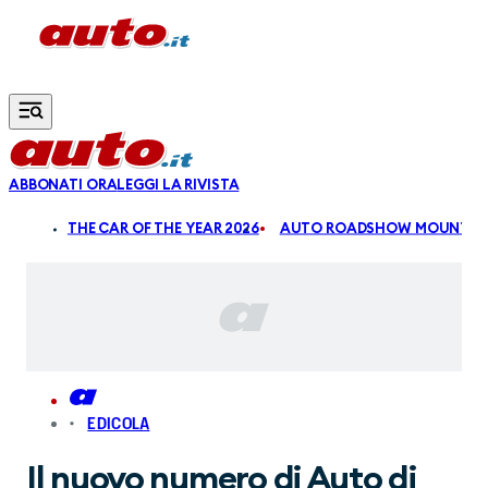
Vai al contenuto principale
ABBONATI ORA
LEGGI LA RIVISTA
ALDI
THE CAR OF THE YEAR 2026
AUTO ROADSHOW MOUNTAIN
EDICOLA
Il nuovo numero di Auto di