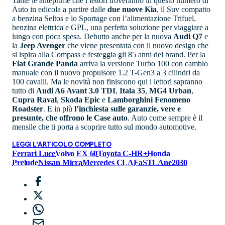
Tante le anteprime che i lettori troveranno in questo numero di
Auto in edicola a partire dalle
due nuove Kia
, il Suv compatto
a benzina Seltos e lo Sportage con l’alimentazione Trifuel,
benzina elettrica e GPL, una perfetta soluzione per viaggiare a
lungo con poca spesa. Debutto anche per la nuova
Audi Q7
e
la
Jeep Avenger
che viene presentata con il nuovo design che
si ispira alla Compass e festeggia gli 85 anni del brand. Per la
Fiat Grande Panda
arriva la versione Turbo 100 con cambio
manuale con il nuovo propulsore 1.2 T-Gen3 a 3 cilindri da
100 cavalli. Ma le novità non finiscono qui i lettori sapranno
tutto di
Audi A6 Avant 3.0 TDI
,
Itala 35
,
MG4 Urban
,
Cupra Raval
,
Skoda Epic
e
Lamborghini Fenomeno
Roadster
. E in più
l’inchiesta sulle garanzie, vere e
presunte, che offrono le Case auto
. Auto come sempre è il
mensile che ti porta a scoprire tutto sul mondo automotive.
LEGGI L'ARTICOLO COMPLETO
Ferrari Luce
Volvo EX 60
Toyota C-HR+
Honda
Prelude
Nissan Micra
Mercedes CLA
FaSTLAne2030