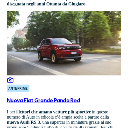
disegnata negli anni Ottanta da Giugiaro.
ANTEPRIME
Nuova Fiat Grande Panda Red
I per
i lettori che amano vetture più sportive
in questo
numero di Auto in edicola c’è ampia scelta a partire dalla
nuova Audi RS 3
, una supercar in miniatura grazie al suo
propulsore 5 cilindri turbo di 2,5 litri da 400 cavalli. Per chi