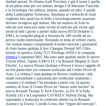
risultati sperati. Si chiama Audi Nuvolari, e già il nome è quello
di un pilota mito per noi italiani, design è di Massimo Frascella
e la tecnologia che utilizza, motore, pianale ed altro, è quella
della Lamborghini Temerario. Insomma se i tedeschi di Audi
vogliono fare qualcosa di bello e tecnologicamente avanzato
devono rivolgersi agli italiani. Ma sul numero di Auto in
edicola non mancano tante novità di mercato più vicine agli
utenti di tutti i giorni a partire dalla nuova BYD Dolphin G
DM-i, la compatta plug-in a benzina da 149 cavalli ad un
prezzo molto interessante. Restando in tema di vetture cinesi,
che oramai stanno conquistando il nostro mercato i giornalisti
di Auto hanno guidato il Suv Changan Deepal S05 Ultra-
hybrid, la sportiva Zeekr 7GT Privilege AWD e la compatta
elettrica
Leapmotor B05. Ma sono state guidate anche le nuove
Toyota Hilux, Alpine A390 GTS e la Renault Megane E-Tech
Electric. La nuova Nissan Qashqai e-Power è invece oggetto di
un test particolare sui consumi realizzato dal Centro Prove di
Auto. La vettura è stata guidata in diverse condizioni: città,
strade extraurbane e autostrada per verificarne realmente i
consumi e il risultato l’ha premiata a pieni voti. In questo
numero di Auto il Centro Prove ha “messo sotto torchio” la
nuova Renault Twingo E-Tech Electric, la DS N°4 Palla
Hybrid 145 e la Leapmotor C10 REEV Hybrid Desig. Ma
soprattutto a realizzato in confronto diretto tra la Renault
Austral e la Toyota Corollo Cross, due “regine del mercato”.