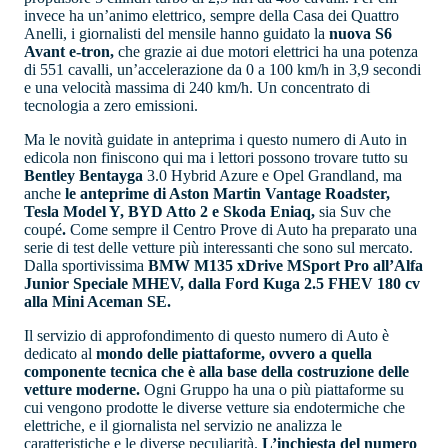
invece ha un’animo elettrico, sempre della Casa dei Quattro
Anelli, i giornalisti del mensile hanno guidato la
nuova S6
Avant e-tron,
che grazie ai due motori elettrici ha una potenza
di 551 cavalli, un’accelerazione da 0 a 100 km/h in 3,9 secondi
e una velocità massima di 240 km/h. Un concentrato di
tecnologia a zero emissioni.
Ma le novità guidate in anteprima i questo numero di Auto in
edicola non finiscono qui ma i lettori possono trovare tutto su
Bentley Bentayga
3.0 Hybrid Azure e Opel Grandland, ma
anche
le anteprime di Aston Martin Vantage Roadster,
Tesla Model Y, BYD Atto 2 e Skoda Eniaq,
sia Suv che
coupé
.
Come sempre il Centro Prove di Auto ha preparato una
serie di test delle vetture più interessanti che sono sul mercato.
Dalla sportivissima
BMW M135 xDrive MSport Pro all’Alfa
Junior Speciale MHEV, dalla Ford Kuga 2.5 FHEV 180 cv
alla Mini Aceman SE.
Il servizio di approfondimento di questo numero di Auto è
dedicato al
mondo delle piattaforme, ovvero a quella
componente tecnica che è alla base della costruzione delle
vetture moderne.
Ogni Gruppo ha una o più piattaforme su
cui vengono prodotte le diverse vetture sia endotermiche che
elettriche, e il giornalista nel servizio ne analizza le
caratteristiche e le diverse peculiarità.
L’inchiesta del numero