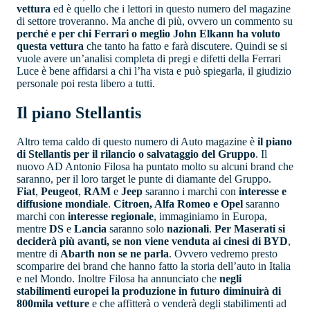
vettura
ed è quello che i lettori in questo numero del magazine
di settore troveranno. Ma anche di più, ovvero un commento su
perché e per chi Ferrari o meglio John Elkann ha voluto
questa vettura
che tanto ha fatto e farà discutere. Quindi se si
vuole avere un’analisi completa di pregi e difetti della Ferrari
Luce è bene affidarsi a chi l’ha vista e può spiegarla, il giudizio
personale poi resta libero a tutti.
Il piano Stellantis
Altro tema caldo di questo numero di Auto magazine è
il piano
di Stellantis per il rilancio o salvataggio del Gruppo
. Il
nuovo AD Antonio Filosa ha puntato molto su alcuni brand che
saranno, per il loro target le punte di diamante del Gruppo.
Fiat
,
Peugeot
,
RAM
e
Jeep
saranno i marchi con
interesse e
diffusione mondiale
.
Citroen, Alfa Romeo e Opel
saranno
marchi con
interesse regionale
, immaginiamo in Europa,
mentre
DS
e
Lancia
saranno solo
nazionali
.
Per Maserati si
deciderà più avanti, se non viene venduta ai cinesi di BYD
,
mentre di
Abarth non se ne parla
. Ovvero vedremo presto
scomparire dei brand che hanno fatto la storia dell’auto in Italia
e nel Mondo. Inoltre Filosa ha annunciato che
negli
stabilimenti europei la produzione in futuro diminuirà di
800mila vetture
e che affitterà o venderà degli stabilimenti ad