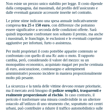
Non esiste un prezzo unico stabilito per legge. Il costo dipende
dalla compagnia, dai massimali, dal profilo dell’assicurato e
dalle eventuali garanzie accessorie inserite nel contratto.
Le prime stime indicano una spesa annuale indicativamente
compresa
tra 25 e 150 euro
, con differenze che potranno
essere significative a seconda delle condizioni offerte. Sarà
quindi importante confrontare non soltanto il premio, ma anche
i massimali, le franchigie, le esclusioni e le eventuali coperture
aggiuntive per infortuni, furto o assistenza.
Per molti proprietari il costo potrebbe apparire contenuto se
confrontato con quello di una Rc auto o moto. Il rapporto
cambia, però, considerando il valore del mezzo: su un
monopattino economico, acquistato magari per poche centinaia
di euro, assicurazione, contrassegno e adempimenti
amministrativi possono incidere in maniera proporzionalmente
molto più pesante.
La sicurezza e la tutela delle vittime devono restare prioritarie,
ma il mercato avrà bisogno di
polizze semplici, trasparenti e
realmente proporzionate al rischio
. In caso contrario, il
pericolo è trasformare una misura condivisibile in un ulteriore
ostacolo all’utilizzo di uno strumento che, soprattutto nei centri
urbani, può contribuire a ridurre il traffico automobilistico sulle