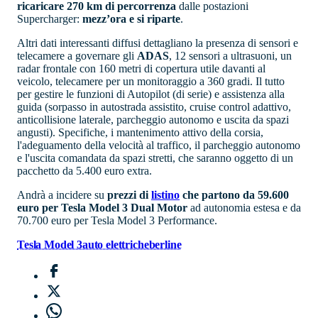
ricaricare 270 km di percorrenza
dalle postazioni
Supercharger:
mezz’ora e si riparte
.
Altri dati interessanti diffusi dettagliano la presenza di sensori e
telecamere a governare gli
ADAS
, 12 sensori a ultrasuoni, un
radar frontale con 160 metri di copertura utile davanti al
veicolo, telecamere per un monitoraggio a 360 gradi. Il tutto
per gestire le funzioni di Autopilot (di serie) e assistenza alla
guida (sorpasso in autostrada assistito, cruise control adattivo,
anticollisione laterale, parcheggio autonomo e uscita da spazi
angusti). Specifiche, i mantenimento attivo della corsia,
l'adeguamento della velocità al traffico, il parcheggio autonomo
e l'uscita comandata da spazi stretti, che saranno oggetto di un
pacchetto da 5.400 euro extra.
Andrà a incidere su
prezzi di
listino
che partono da 59.600
euro per Tesla Model 3 Dual Motor
ad autonomia estesa e da
70.700 euro per Tesla Model 3 Performance.
Tesla Model 3
auto elettriche
berline