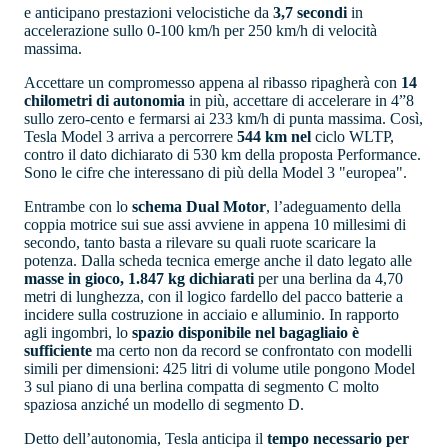
e anticipano prestazioni velocistiche da
3,7 secondi
in
accelerazione sullo 0-100 km/h per 250 km/h di velocità
massima.
Accettare un compromesso appena al ribasso ripagherà con
14
chilometri di autonomia
in più, accettare di accelerare in 4”8
sullo zero-cento e fermarsi ai 233 km/h di punta massima. Così,
Tesla Model 3 arriva a percorrere
544 km nel
ciclo WLTP,
contro il dato dichiarato di 530 km della proposta Performance.
Sono le cifre che interessano di più della Model 3 "europea".
Entrambe con lo
schema Dual Motor
, l’adeguamento della
coppia motrice sui sue assi avviene in appena 10 millesimi di
secondo, tanto basta a rilevare su quali ruote scaricare la
potenza. Dalla scheda tecnica emerge anche il dato legato alle
masse in gioco, 1.847 kg dichiarati
per una berlina da 4,70
metri di lunghezza, con il logico fardello del pacco batterie a
incidere sulla costruzione in acciaio e alluminio. In rapporto
agli ingombri, lo
spazio disponibile nel bagagliaio è
sufficiente
ma certo non da record se confrontato con modelli
simili per dimensioni: 425 litri di volume utile pongono Model
3 sul piano di una berlina compatta di segmento C molto
spaziosa anziché un modello di segmento D.
Detto dell’autonomia, Tesla anticipa il
tempo necessario per