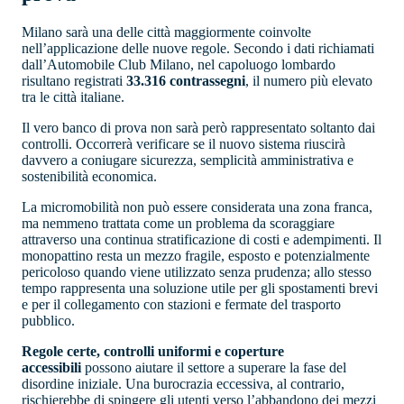
Milano sarà una delle città maggiormente coinvolte
nell’applicazione delle nuove regole. Secondo i dati richiamati
dall’Automobile Club Milano, nel capoluogo lombardo
risultano registrati
33.316 contrassegni
, il numero più elevato
tra le città italiane.
Il vero banco di prova non sarà però rappresentato soltanto dai
controlli. Occorrerà verificare se il nuovo sistema riuscirà
davvero a coniugare sicurezza, semplicità amministrativa e
sostenibilità economica.
La micromobilità non può essere considerata una zona franca,
ma nemmeno trattata come un problema da scoraggiare
attraverso una continua stratificazione di costi e adempimenti. Il
monopattino resta un mezzo fragile, esposto e potenzialmente
pericoloso quando viene utilizzato senza prudenza; allo stesso
tempo rappresenta una soluzione utile per gli spostamenti brevi
e per il collegamento con stazioni e fermate del trasporto
pubblico.
Regole certe, controlli uniformi e coperture
accessibili
possono aiutare il settore a superare la fase del
disordine iniziale. Una burocrazia eccessiva, al contrario,
rischierebbe di spingere gli utenti verso l’abbandono dei mezzi