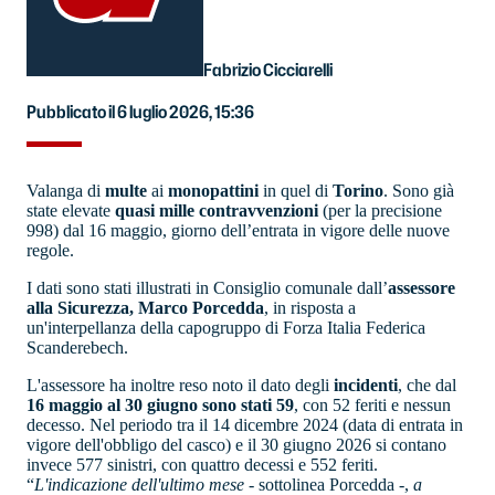
Fabrizio Cicciarelli
Pubblicato il 6 luglio 2026, 15:36
Valanga di
multe
ai
monopattini
in quel di
Torino
. Sono già
state elevate
quasi mille contravvenzioni
(per la precisione
998) dal 16 maggio, giorno dell’entrata in vigore delle nuove
regole.
I dati sono stati illustrati in Consiglio comunale dall’
assessore
alla Sicurezza, Marco Porcedda
, in risposta a
un'interpellanza della capogruppo di Forza Italia Federica
Scanderebech.
L'assessore ha inoltre reso noto il dato degli
incidenti
, che dal
16 maggio al 30 giugno sono stati 59
, con 52 feriti e nessun
decesso. Nel periodo tra il 14 dicembre 2024 (data di entrata in
vigore dell'obbligo del casco) e il 30 giugno 2026 si contano
invece 577 sinistri, con quattro decessi e 552 feriti.
“
L'indicazione dell'ultimo mese
- sottolinea Porcedda -,
a