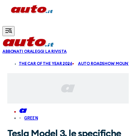
Vai al contenuto principale
ABBONATI ORA
LEGGI LA RIVISTA
ALDI
THE CAR OF THE YEAR 2026
AUTO ROADSHOW MOUNTAIN
GREEN
Tesla Model 3, le specifiche