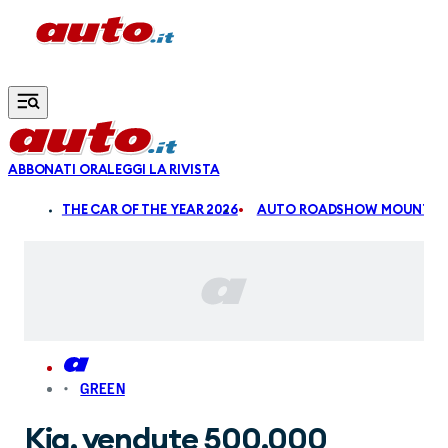
Vai al contenuto principale
ABBONATI ORA
LEGGI LA RIVISTA
ALDI
THE CAR OF THE YEAR 2026
AUTO ROADSHOW MOUNTAIN
GREEN
Kia, vendute 500.000