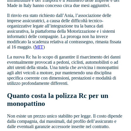
Infrastrutture e dei Trasporti e il Ministero delle Imprese e del
Made in Italy hanno concesso circa due mesi aggiuntivi.
Il rinvio era stato richiesto dall’Ania, l’associazione delle
imprese assicuratrici, a causa delle difficoltà tecnico-
organizzative legate all’integrazione tra la banca dati
assicurativa, la piattaforma della Motorizzazione e i sistemi
informatici delle compagnie. La proroga non ha invece
modificato la scadenza relativa al contrassegno, rimasta fissata
al 16 maggio. (
MIT
⁠)
La nuova Rc ha lo scopo di garantire il risarcimento dei danni
eventualmente provocati a pedoni, ciclisti, automobilisti o ad
altri utenti della strada. Una tutela che avvicina i monopattini
agli altri veicoli a motore, pur mantenendo una disciplina
specifica coerente con dimensioni, prestazioni e modalità di
utilizzo profondamente differenti.
Quanto costa la polizza Rc per un
monopattino
Non esiste un prezzo unico stabilito per legge. Il costo dipende
dalla compagnia, dai massimali, dal profilo dell’assicurato e
dalle eventuali garanzie accessorie inserite nel contratto.