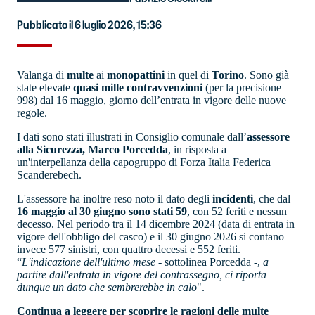
Pubblicato il 6 luglio 2026, 15:36
Valanga di
multe
ai
monopattini
in quel di
Torino
. Sono già
state elevate
quasi mille contravvenzioni
(per la precisione
998) dal 16 maggio, giorno dell’entrata in vigore delle nuove
regole.
I dati sono stati illustrati in Consiglio comunale dall’
assessore
alla Sicurezza, Marco Porcedda
, in risposta a
un'interpellanza della capogruppo di Forza Italia Federica
Scanderebech.
L'assessore ha inoltre reso noto il dato degli
incidenti
, che dal
16 maggio al 30 giugno sono stati 59
, con 52 feriti e nessun
decesso. Nel periodo tra il 14 dicembre 2024 (data di entrata in
vigore dell'obbligo del casco) e il 30 giugno 2026 si contano
invece 577 sinistri, con quattro decessi e 552 feriti.
“
L'indicazione dell'ultimo mese
- sottolinea Porcedda -,
a
partire dall'entrata in vigore del contrassegno, ci riporta
dunque un dato che sembrerebbe in calo
".
Continua a leggere per scoprire le ragioni delle multe