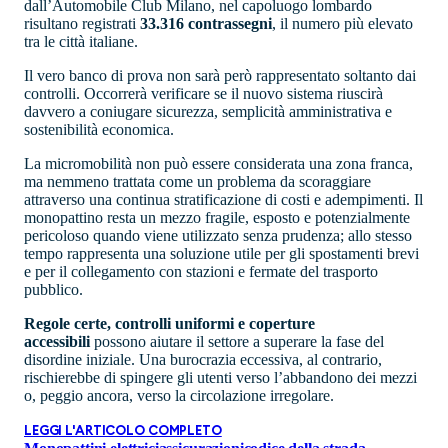
dall’Automobile Club Milano, nel capoluogo lombardo
risultano registrati
33.316 contrassegni
, il numero più elevato
tra le città italiane.
Il vero banco di prova non sarà però rappresentato soltanto dai
controlli. Occorrerà verificare se il nuovo sistema riuscirà
davvero a coniugare sicurezza, semplicità amministrativa e
sostenibilità economica.
La micromobilità non può essere considerata una zona franca,
ma nemmeno trattata come un problema da scoraggiare
attraverso una continua stratificazione di costi e adempimenti. Il
monopattino resta un mezzo fragile, esposto e potenzialmente
pericoloso quando viene utilizzato senza prudenza; allo stesso
tempo rappresenta una soluzione utile per gli spostamenti brevi
e per il collegamento con stazioni e fermate del trasporto
pubblico.
Regole certe, controlli uniformi e coperture
accessibili
possono aiutare il settore a superare la fase del
disordine iniziale. Una burocrazia eccessiva, al contrario,
rischierebbe di spingere gli utenti verso l’abbandono dei mezzi
o, peggio ancora, verso la circolazione irregolare.
LEGGI L'ARTICOLO COMPLETO