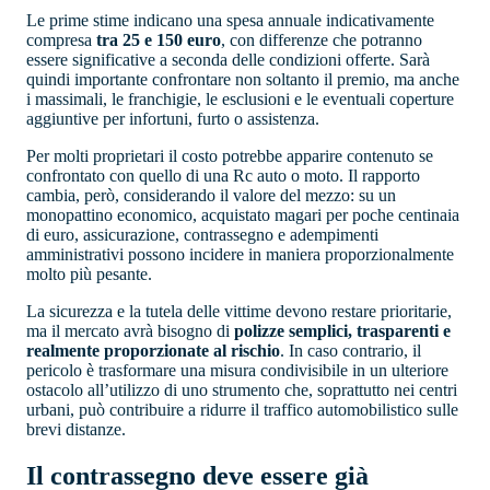
Le prime stime indicano una spesa annuale indicativamente
compresa
tra 25 e 150 euro
, con differenze che potranno
essere significative a seconda delle condizioni offerte. Sarà
quindi importante confrontare non soltanto il premio, ma anche
i massimali, le franchigie, le esclusioni e le eventuali coperture
aggiuntive per infortuni, furto o assistenza.
Per molti proprietari il costo potrebbe apparire contenuto se
confrontato con quello di una Rc auto o moto. Il rapporto
cambia, però, considerando il valore del mezzo: su un
monopattino economico, acquistato magari per poche centinaia
di euro, assicurazione, contrassegno e adempimenti
amministrativi possono incidere in maniera proporzionalmente
molto più pesante.
La sicurezza e la tutela delle vittime devono restare prioritarie,
ma il mercato avrà bisogno di
polizze semplici, trasparenti e
realmente proporzionate al rischio
. In caso contrario, il
pericolo è trasformare una misura condivisibile in un ulteriore
ostacolo all’utilizzo di uno strumento che, soprattutto nei centri
urbani, può contribuire a ridurre il traffico automobilistico sulle
brevi distanze.
Il contrassegno deve essere già