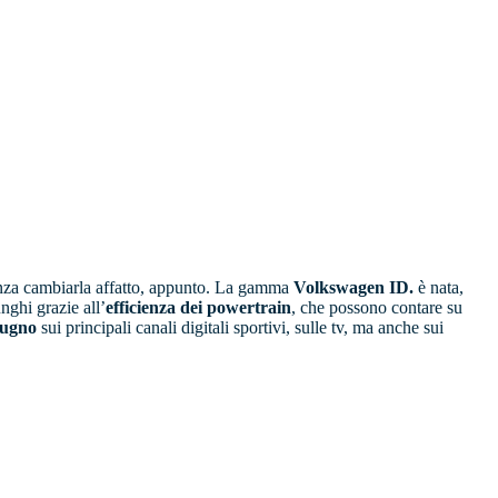
senza cambiarla affatto, appunto. La gamma
Volkswagen ID.
è nata,
unghi grazie all’
efficienza dei powertrain
, che possono contare su
iugno
sui principali canali digitali sportivi, sulle tv, ma anche sui