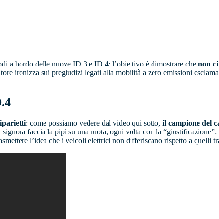
di a bordo delle nuove ID.3 e ID.4: l’obiettivo è dimostrare che
non ci
tore ironizza sui pregiudizi legati alla mobilità a zero emissioni esclam
D.4
iparietti
: come possiamo vedere dal video qui sotto,
il campione del ca
a signora faccia la pipì su una ruota, ogni volta con la “giustificazione”:
ettere l’idea che i veicoli elettrici non differiscano rispetto a quelli trad