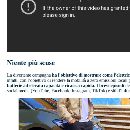
Niente più scuse
La divertente campagna
ha l’obiettivo di mostrare come l’elett
infatti, con l’obiettivo di rendere la mobilità a zero emissioni locali p
batterie ad elevata capacità e ricarica rapida
.
I brevi episodi
de
social media (YouTube, Facebook, Instagram, TikTok) e siti d’info