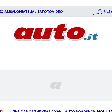
ECIALI
SALONI
ATTUALITÀ
FOTO
VIDEO
RILE
DI
THE CAR OF THE YEAR 2026
AUTO ROADSHOW MOUNTA