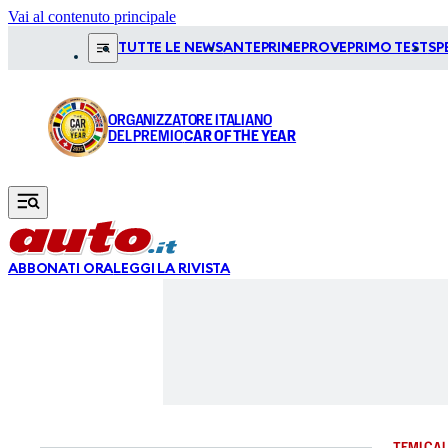
Vai al contenuto principale
TUTTE LE NEWS
ANTEPRIME
PROVE
PRIMO TEST
SP
ORGANIZZATORE ITALIANO
DEL PREMIO
CAR OF THE YEAR
ABBONATI ORA
LEGGI LA RIVISTA
TEMI CAL