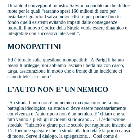
Durante il convegno il ministro Salvini ha parlato anche di due
ruote per le quali “saranno spesi 160 milioni di euro per
installare i guardrail salva motociclisti o per portare fino in
fondo quelli esistenti evitando impatti dalle conseguenze
mortali. Il nuovo Codice della Strada vuole essere dinamico e
integrabile con successivi interventi”.
MONOPATTINI
Ed è tornato sulla questione monopattini: “A Parigi li hanno
messi fuorilegge, noi abbiamo lasciato libertà ma con casco,
targa, assicurazione in modo che a fronte di un incidente ci
siano tutele”. Le auto?
L’AUTO NON E’ UN NEMICO
“Su strada l’auto non è un nemico ma qualcuno ne fa una
battaglia ideologica, su strada ci deve essere necessariamente
convivenza e l’auto ripeto non è un nemico. E’ chiaro che se
tutti vanno a piedi gli incidenti si riducano…”. L’educazione
stradale: “Inizierò a girare per le scuole per ragionare insieme ai
15-16enni e spiegare che la strada alla loro età è la prima causa
di morte. Serve il dialogo, la spiegazione… Così come è