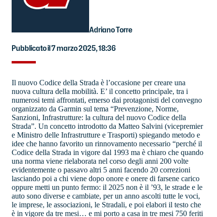
Adriano Torre
Pubblicato il 7 marzo 2025, 18:36
Il nuovo Codice della Strada è l’occasione per creare una
nuova cultura della mobilità. E’ il concetto principale, tra i
numerosi temi affrontati, emerso dai protagonisti del convegno
organizzato da Garmin sul tema “Prevenzione, Norme,
Sanzioni, Infrastrutture: la cultura del nuovo Codice della
Strada”. Un concetto introdotto da Matteo Salvini (vicepremier
e Ministro delle Infrastrutture e Trasporti) spiegando metodo e
idee che hanno favorito un rinnovamento necessario “perché il
Codice della Strada in vigore dal 1993 ma è chiaro che quando
una norma viene rielaborata nel corso degli anni 200 volte
evidentemente o passavo altri 5 anni facendo 20 correzioni
lasciando poi a chi viene dopo onore e onere di farsene carico
oppure metti un punto fermo: il 2025 non è il ’93, le strade e le
auto sono diverse e cambiate, per un anno ascolti tutte le voci,
le imprese, le associazioni, le Stradali, e poi elabori il testo che
è in vigore da tre mesi… e mi porto a casa in tre mesi 750 feriti