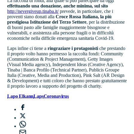
La raccolta di fondi, alla quale si può partecipare da oggi
effettuando una donazione, anche minima, sul sito
http://nevergiveup.tinaba.it/
prevede, in particolare, che i
proventi siano donati alla
Croce Rossa Italiana, la più
prestigiosa Istituzione del Terzo Settore
, per la distribuzione
di buoni pasto alle famiglie maggiormente bisognose e
vulnerabili, e assistenza alla persone fragili o in difficoltà
economiche nella difficile emergenza sanitaria Covid-19.
Laps infine ci tiene a
ringraziare i protagonisti
che prestando
il proprio volto hanno permesso la raccolta fondi: Community
(Communication & Project Management), Getty Images
(Visual Media agency), Independent Ideas (Creative Agency),
Tinaba | Banca Profilo (Technical Partner), Publicis Groupe
Italia (Creative, Media and Production), Pink Salt (AR Design
& Development) e tutti coloro che hanno prestato gratuitamente
il proprio lavoro a supporto del progetto di charity.
Lapo Elkann
Laps
Coronavirus