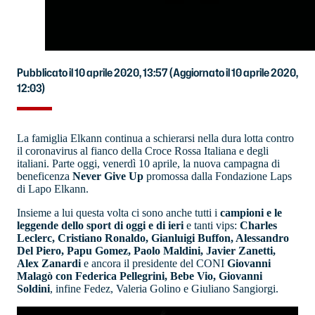
Pubblicato il 10 aprile 2020, 13:57
(Aggiornato il 10 aprile 2020,
12:03)
La famiglia Elkann continua a schierarsi nella dura lotta contro
il coronavirus al fianco della Croce Rossa Italiana e degli
italiani. Parte oggi, venerdì 10 aprile, la nuova campagna di
beneficenza
Never Give Up
promossa dalla Fondazione Laps
di Lapo Elkann.
Insieme a lui questa volta ci sono anche tutti i
campioni e le
leggende dello sport di oggi e di ieri
e tanti vips:
Charles
Leclerc, Cristiano Ronaldo, Gianluigi Buffon, Alessandro
Del Piero, Papu Gomez, Paolo Maldini, Javier Zanetti,
Alex Zanardi
e ancora il presidente del CONI
Giovanni
Malagò con Federica Pellegrini, Bebe Vio, Giovanni
Soldini
, infine Fedez, Valeria Golino e Giuliano Sangiorgi.