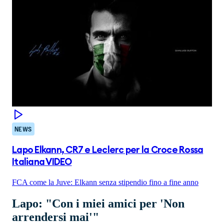
NEWS
Lapo Elkann, CR7 e Leclerc per la Croce Rossa
Italiana VIDEO
FCA come la Juve: Elkann senza stipendio fino a fine anno
Lapo: "Con i miei amici per 'Non
arrendersi mai'"