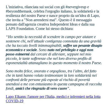
L'iniziativa, rilanciata sui social con gli #nevergiveup e
#beyondthemask, celebra l'orgoglio italiano, la solidarietà e la
resilienza del nostro Paese e nasce proprio da un'idea di Lapo,
che invita a "Non arrendersi mai". Questo è il messaggio
pensato dall'agenzia creativa Independent Ideas e dalla sua
LAPS Foundation. Come lui stesso dichiara:
“Ho sentito la necessità di scendere in campo per aiutare e
sostenere chi, nell’attuale contigenza connotata da una gravità
che ha toccato livelli inimmaginabili,
soffre un pesante disagio
economico e sociale
. Sono
nato nel privilegio e oggi non
posso esimermi
dal cercare di alleviare, seppure nel mio
piccolo, le tante sofferenze che nel loro diverso profilo di
esponenzialità attanagliano in questo momento il nostro Paese.
Sono molto felice, onorato e orgoglioso, tra l’altro, del fatto
che in tanti hanno voluto testimoniare la loro solidarietà nei
confronti delle persone più esposte al rischio di povertà
unendosi a me con entusiasmo in questa campagna di raccolta
fondi,
amici che ringrazio di vero cuore
”.
Lapo Elkann: l'amore per l'Italia, medici e infermieri nella lotta
COVID-19