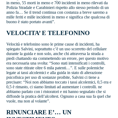
in meno, 55 morti in meno e 700 incidenti in meno rilevati da
Polizia Stradale e Carabinieri rispetto allo stesso periodo di un
anno fa… Se il trend continua con costanza a breve saremo a
mille feriti e mille incidenti in meno e significa che qualcosa di
buono è stato portato avanti”.
VELOCITA’ E TELEFONINO
Velocità e telefonino sono le prime cause di incidenti, ha
spiegato Salvini, soprattutto c’è un uso scorretto del cellulare
durante la guida e non solo, anche chi attraversa la strada a
piedi chattando sta commettendo un errore, per questo motivo
era necessaria una svolta: “Sono stati intensificati i controlli,
sono state ritirate oltre 6 mila patenti…”. E sulle polemiche
legate ai tassi alcolemici e alla guida in stato di alterazione
psicofisica per uso di sostanze proibite, Salvini ci tiene a
precisare: “Noi non abbiamo toccato i tassi alcolemici, 0,5 era e
0,5 è rimasto, ci siamo limitati ad aumentare i controlli. ne
abbiamo parlato con i ristoratori e mi hanno segnalato che si
diffonde la pratica dell’alcoltest. Ognuno a casa sua fa quel che
vuole, ma non al volante”.
RINUNCIARE E’… UN