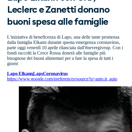
Leclerc e Zanetti donano
buoni spesa alle famiglie
L'iniziativa di beneficenza di Lapo, una delle tante promossa
dalla famiglia Elkann durante questa emergenza coronavirus,
parte oggi venerdì 10 aprile rilanciata dall'#nevergiveup. Con i
fondi raccolti la Croce Rossa donerà alle famiglie più
bisognose dei buoni alimentari per a fare la spesa di tutti i
giorni
Lapo Elkann
Laps
Coronavirus
https://www.google.com/preferences/source?q=auto.it
,
auto