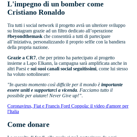
L'impegno di un bomber come
Cristiano Ronaldo
Tra tutti i social network il progetto avrà un ulteriore sviluppo
su Instagram grazie ad un filtro dedicato all’operazione
#beyondthemask
che consentirà a tutti di partecipare
all’iniziativa, personalizzando il proprio selfie con la bandiera
della propria nazione.
Grazie a CR7
, che per primo ha partecipato al progetto
insieme a Lapo Elkann, la campagna sarà amplificata anche in
altri Paesi e
sui suoi canali social seguitissimi
, come lui stesso
ha voluto sottolineare:
"In questo momento così difficile per il mondo è
importante
essere uniti e supportarci a vicenda
. Facciamo tutto il
possibile per aiutare! Never Give up!”.
Coronavirus, Fiat e Francis Ford Coppola: il video d'amore per
l'Italia
Come donare