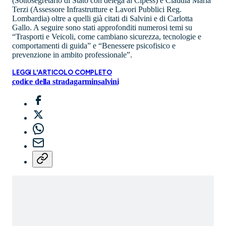
(Sottosegretario di Stato con delega al Cipess) e Claudia Maria
Terzi (Assessore Infrastrutture e Lavori Pubblici Reg.
Lombardia) oltre a quelli già citati di Salvini e di Carlotta
Gallo. A seguire sono stati approfonditi numerosi temi su
“Trasporti e Veicoli, come cambiano sicurezza, tecnologie e
comportamenti di guida” e “Benessere psicofisico e
prevenzione in ambito professionale”.
LEGGI L'ARTICOLO COMPLETO
codice della strada
garmin
salvini