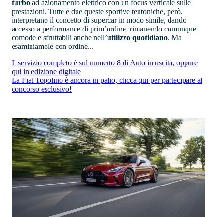
turbo
ad azionamento elettrico con un focus verticale sulle
prestazioni. Tutte e due queste sportive teutoniche, però,
interpretano il concetto di supercar in modo simile, dando
accesso a performance di prim’ordine, rimanendo comunque
comode e sfruttabili anche nell’
utilizzo quotidiano
. Ma
esaminiamole con ordine...
Il servizio completo è sul numerto 8 di Auto in uscita, oppure
qui in edizione digitale
La Fiat Topolino è ancora in palio, clicca qui per partecipare al
concorso esclusivo!