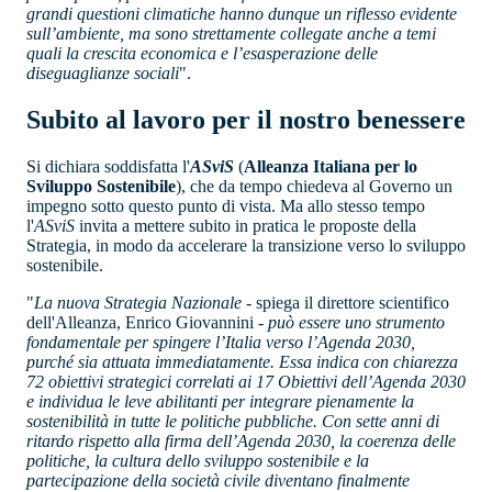
grandi questioni climatiche hanno dunque un riflesso evidente
sull’ambiente, ma sono strettamente collegate anche a temi
quali la crescita economica e l’esasperazione delle
diseguaglianze sociali
".
Subito al lavoro per il nostro benessere
Si dichiara soddisfatta l'
ASviS
(
Alleanza Italiana per lo
Sviluppo Sostenibile
), che da tempo chiedeva al Governo un
impegno sotto questo punto di vista. Ma allo stesso tempo
l'
ASviS
invita a mettere subito in pratica le proposte della
Strategia, in modo da accelerare la transizione verso lo sviluppo
sostenibile.
"
La nuova Strategia Nazionale
- spiega il direttore scientifico
dell'Alleanza, Enrico Giovannini -
può essere uno strumento
fondamentale per spingere l’Italia verso l’Agenda 2030,
purché sia attuata immediatamente. Essa indica con chiarezza
72 obiettivi strategici correlati ai 17 Obiettivi dell’Agenda 2030
e individua le leve abilitanti per integrare pienamente la
sostenibilità in tutte le politiche pubbliche. Con sette anni di
ritardo rispetto alla firma dell’Agenda 2030, la coerenza delle
politiche, la cultura dello sviluppo sostenibile e la
partecipazione della società civile diventano finalmente