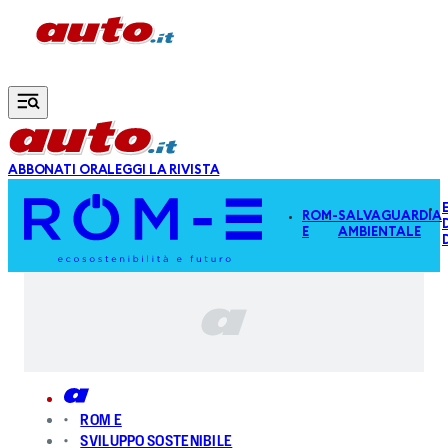
Vai al contenuto principale
ABBONATI ORA
LEGGI LA RIVISTA
ROM-
SALVAGUARDIA
E
AMBIENTALE
ROM E
SVILUPPO SOSTENIBILE