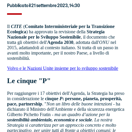
Pubblicato il 21 settembre 2023, 14:30
Il
CITE
(
Comitato Interministeriale per la Transizione
Ecologica
) ha approvato la revisione della
Strategia
Nazionale per lo Sviluppo Sostenibile
, il documento che
tratta gli obiettivi dell'
Agenda 2030
, adottata dall'
ONU
nel
2015, adattandoli al contesto italiano. Si tratta di un passo in
avanti molto importante, per il nostro Paese, a livello di
sostenibilità.
Volvo e le Nazioni Unite insieme per lo sviluppo sostenibile
Le cinque "P"
Per raggiungere i 17 obiettivi dell'Agenda, la Strategia ha preso
in considerazione le
cinque
P
: persone, pianeta, prosperità,
pace, partnership
. "
Non un libro delle buone intenzioni
- ha
dichiarato il Ministro dell'Ambiente e della sicurezza energetica
Gilberto Pichetto Fratin -
ma un quadro d’azione per la
sostenibilità ambientale, economica e sociale
. La nostra
Strategia si caratterizza per un approccio concreto e molto
partecipativo, per unire tutti di fronte a obiettivi comuni: le