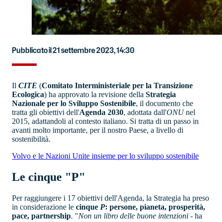
Pubblicato il 21 settembre 2023, 14:30
Il
CITE
(
Comitato Interministeriale per la Transizione
Ecologica
) ha approvato la revisione della
Strategia
Nazionale per lo Sviluppo Sostenibile
, il documento che
tratta gli obiettivi dell'
Agenda 2030
, adottata dall'
ONU
nel
2015, adattandoli al contesto italiano. Si tratta di un passo in
avanti molto importante, per il nostro Paese, a livello di
sostenibilità.
Volvo e le Nazioni Unite insieme per lo sviluppo sostenibile
Le cinque "P"
Per raggiungere i 17 obiettivi dell'Agenda, la Strategia ha preso
in considerazione le
cinque
P
: persone, pianeta, prosperità,
pace, partnership
. "
Non un libro delle buone intenzioni
- ha