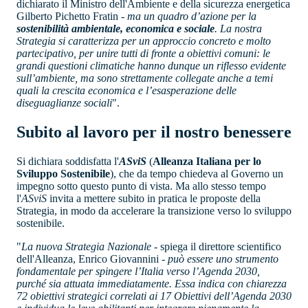
dichiarato il Ministro dell'Ambiente e della sicurezza energetica
Gilberto Pichetto Fratin -
ma un quadro d’azione per la
sostenibilità ambientale, economica e sociale
. La nostra
Strategia si caratterizza per un approccio concreto e molto
partecipativo, per unire tutti di fronte a obiettivi comuni: le
grandi questioni climatiche hanno dunque un riflesso evidente
sull’ambiente, ma sono strettamente collegate anche a temi
quali la crescita economica e l’esasperazione delle
diseguaglianze sociali
".
Subito al lavoro per il nostro benessere
Si dichiara soddisfatta l'
ASviS
(
Alleanza Italiana per lo
Sviluppo Sostenibile
), che da tempo chiedeva al Governo un
impegno sotto questo punto di vista. Ma allo stesso tempo
l'
ASviS
invita a mettere subito in pratica le proposte della
Strategia, in modo da accelerare la transizione verso lo sviluppo
sostenibile.
"
La nuova Strategia Nazionale
- spiega il direttore scientifico
dell'Alleanza, Enrico Giovannini -
può essere uno strumento
fondamentale per spingere l’Italia verso l’Agenda 2030,
purché sia attuata immediatamente. Essa indica con chiarezza
72 obiettivi strategici correlati ai 17 Obiettivi dell’Agenda 2030