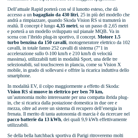
Dell’attuale Rapid porterà con sé il lunotto esteso, che dà
accesso a un
bagagliaio da 430 litri
, 25 in più del modello che
andrà a rimpiazzare, quando Skoda Vision RS si tramuterà in
realtà. Il concept è lungo
4,35 metri
, su un passo di 2,65 metri
e porterà a un modello sviluppato sul pianale MQB. Va in
scena con l’ibrido plug-in sportivo, il concept.
Motore 1.5
turbo benzina da 150 cavalli
, motogeneratore elettrico da 102
cavalli, in totale fanno 252 cavalli di sistema (7"1 in
accelerazione sullo 0-100 km/h e 210 km/h di velocità
massima), utilizzabili tutti in modalità Sport, una delle tre
selezionabili, sul touchscreen in plancia, come su Vision X
mobile, in grado di sollevarsi e offrire la ricarica induttiva dello
smartphone.
In modalità EV, il colpo maggiormente a effetto di Skoda:
Vision RS si muove in elettrico per ben 70 km,
un’autonomia molto interessante per una compatta ibrida plug-
in, che si ricarica dalla postazione domestica in due ore e
mezza, oltre ad avere un sistema di recupero dell’energia in
frenata. Il merito di tanta autonomia di marcia è da ricercare nel
pacco batterie da 13 kWh
, dei quali 9,9 kWh effettivamente
utilizzabili.
Se della bella hatchback sportiva di Parigi ritroveremo molti