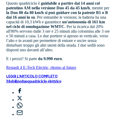
Questo quadriciclo è
guidabile a partire dai 14 anni col
patentino AM nella versione Duo 45 da 45 km/h
, mentre per
la Duo 80 da 80 km/h si può guidare con la patente B1 o B
dai 16 anni in su
. Per entrambe le versioni, la batteria ha una
capacità di 10,3 kWh e garantisce
un'autonomia di 161 km
nel ciclo di omologazione WMTC
. Per la ricarica dal 20%
all'80% servono dalle 3 ore e 25 minuti alla colonnina alle 3 ore
e 50 minuti a casa. Le due portiere si aprono in verticale, verso
l’alto e in avanti per permettere di entrare e uscire senza
disturbare troppo gli altri utenti della strada. I due sedili sono
disposti uno davanti all’altro.
E i prezzi? Si parte
da 9.990 euro
.
Renault 4 E-Tech Electric, ritorno al futuro
LEGGI L'ARTICOLO COMPLETO
Mobilize
duo
quadriciclo elettrico