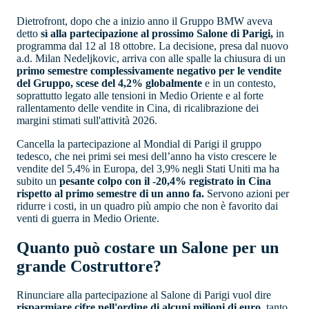
Dietrofront, dopo che a inizio anno il Gruppo BMW aveva
detto
sì alla partecipazione al prossimo Salone di Parigi,
in
programma dal 12 al 18 ottobre. La decisione, presa dal nuovo
a.d. Milan Nedeljkovic, arriva con alle spalle la chiusura di un
primo semestre complessivamente negativo per le vendite
del Gruppo, scese del 4,2% globalmente
e in un contesto,
soprattutto legato alle tensioni in Medio Oriente e al forte
rallentamento delle vendite in Cina, di ricalibrazione dei
margini stimati sull'attività 2026.
Cancella la partecipazione al Mondial di Parigi il gruppo
tedesco, che nei primi sei mesi dell’anno ha visto crescere le
vendite del 5,4% in Europa, del 3,9% negli Stati Uniti ma ha
subito un
pesante colpo con il -20,4% registrato in Cina
rispetto al primo semestre di un anno fa.
Servono azioni per
ridurre i costi, in un quadro più ampio che non è favorito dai
venti di guerra in Medio Oriente.
Quanto può costare un Salone per un
grande Costruttore?
Rinunciare alla partecipazione al Salone di Parigi vuol dire
risparmiare cifre nell'ordine di alcuni milioni di euro
, tanto