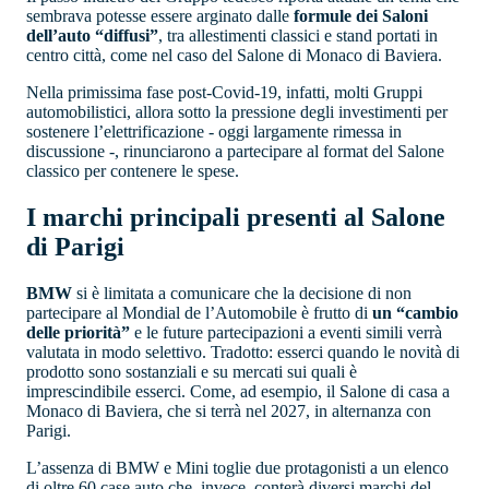
sembrava potesse essere arginato dalle
formule dei Saloni
dell’auto “diffusi”
, tra allestimenti classici e stand portati in
centro città, come nel caso del Salone di Monaco di Baviera.
Nella primissima fase post-Covid-19, infatti, molti Gruppi
automobilistici, allora sotto la pressione degli investimenti per
sostenere l’elettrificazione - oggi largamente rimessa in
discussione -, rinunciarono a partecipare al format del Salone
classico per contenere le spese.
I marchi principali presenti al Salone
di Parigi
BMW
si è limitata a comunicare che la decisione di non
partecipare al Mondial de l’Automobile è frutto di
un “cambio
delle priorità”
e le future partecipazioni a eventi simili verrà
valutata in modo selettivo. Tradotto: esserci quando le novità di
prodotto sono sostanziali e su mercati sui quali è
imprescindibile esserci. Come, ad esempio, il Salone di casa a
Monaco di Baviera, che si terrà nel 2027, in alternanza con
Parigi.
L’assenza di BMW e Mini toglie due protagonisti a un elenco
di oltre 60 case auto che, invece, conterà diversi marchi del