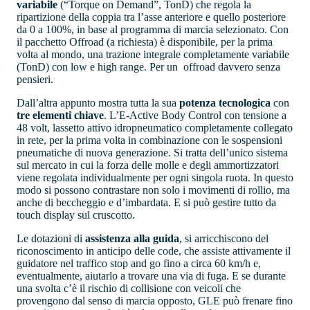
variabile
(“Torque on Demand”, TonD) che regola la
ripartizione della coppia tra l’asse anteriore e quello posteriore
da 0 a 100%, in base al programma di marcia selezionato. Con
il pacchetto Offroad (a richiesta) è disponibile, per la prima
volta al mondo, una trazione integrale completamente variabile
(TonD) con low e high range. Per un
offroad davvero senza
pensieri.
Dall’altra appunto mostra tutta la sua
potenza tecnologica
con
tre elementi chiave
. L’E-Active Body Control con tensione a
48 volt, l
assetto attivo idropneumatico completamente collegato
in rete, per la prima volta in combinazione con le sospensioni
pneumatiche di nuova generazione. Si tratta dell’unico sistema
sul mercato in cui la forza delle molle e degli ammortizzatori
viene regolata individualmente per ogni singola ruota. In questo
modo si possono contrastare non solo i movimenti di rollio, ma
anche di beccheggio e d’imbardata.
E si può gestire tutto da
touch display sul cruscotto.
Le dotazioni di
assistenza alla guida
, si arricchiscono
del
riconoscimento in anticipo delle code, che assiste attivamente il
guidatore nel traffico stop and go fino a circa 60 km/h e,
eventualmente, aiutarlo a trovare una via di fuga. E se durante
una svolta c’è il rischio di collisione con veicoli che
provengono dal senso di marcia opposto, GLE può frenare fino