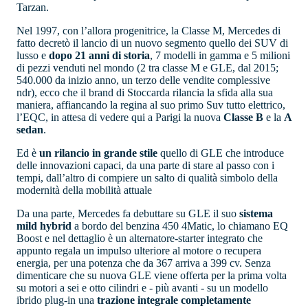
Tarzan.
Nel 1997, con l’allora progenitrice, la Classe M, Mercedes di
fatto decretò il lancio di un nuovo segmento quello dei SUV di
lusso e
dopo 21 anni di storia
, 7 modelli in gamma e 5 milioni
di pezzi venduti nel mondo (2 tra classe M e GLE, dal 2015;
540.000 da inizio anno, un terzo delle vendite complessive
ndr), ecco che il brand di Stoccarda rilancia la sfida alla sua
maniera, affiancando la regina al suo primo Suv tutto elettrico,
l’EQC, in attesa di vedere qui a Parigi la nuova
Classe B
e la
A
sedan
.
Ed è
un rilancio in grande stile
quello di GLE che introduce
delle innovazioni capaci, da una parte di stare al passo con i
tempi, dall’altro di compiere un salto di qualità simbolo della
modernità della mobilità attuale
Da una parte, Mercedes fa debuttare su GLE il suo
sistema
mild hybrid
a bordo del benzina 450 4Matic, lo chiamano EQ
Boost e nel dettaglio è un alternatore-starter integrato che
appunto regala un impulso ulteriore al motore o recupera
energia, per una potenza che da 367 arriva a 399 cv.
Senza
dimenticare che su nuova GLE viene offerta
per la prima volta
su motori a sei e otto cilindri e - più avanti - su un modello
ibrido plug-in una
trazione integrale completamente