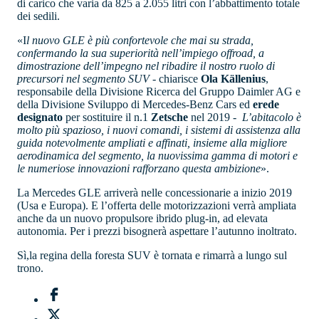
di carico che varia da 825 a 2.055 litri con l’abbattimento totale
dei sedili.
«I
l nuovo GLE è più confortevole che mai su strada,
confermando la sua superiorità nell’impiego offroad, a
dimostrazione dell’impegno nel ribadire il nostro ruolo di
precursori nel segmento SUV
- chiarisce
Ola Källenius
,
responsabile della Divisione Ricerca del Gruppo Daimler AG e
della Divisione Sviluppo di Mercedes-Benz Cars ed
erede
designato
per sostituire il n.1
Zetsche
nel 2019 -
L’abitacolo è
molto più spazioso, i nuovi comandi, i sistemi di assistenza alla
guida notevolmente ampliati e affinati, insieme alla migliore
aerodinamica del segmento, la nuovissima gamma di motori e
le numeriose innovazioni rafforzano questa ambizione
».
La Mercedes GLE arriverà nelle concessionarie a inizio 2019
(Usa e Europa). E l’offerta delle motorizzazioni verrà ampliata
anche da un nuovo propulsore ibrido plug-in, ad elevata
autonomia. Per i prezzi bisognerà aspettare l’autunno inoltrato.
Sì,la regina della foresta SUV è tornata e rimarrà a lungo sul
trono.