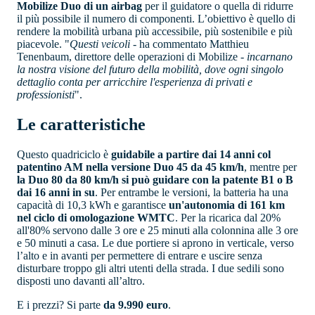
Mobilize Duo di un airbag
per il guidatore o quella di ridurre
il più possibile il numero di componenti. L’obiettivo è quello di
rendere la mobilità urbana più accessibile, più sostenibile e più
piacevole. "
Questi veicoli
- ha commentato Matthieu
Tenenbaum, direttore delle operazioni di Mobilize -
incarnano
la nostra visione del futuro della mobilità, dove ogni singolo
dettaglio conta per arricchire l'esperienza di privati e
professionisti
".
Le caratteristiche
Questo quadriciclo è
guidabile a partire dai 14 anni col
patentino AM nella versione Duo 45 da 45 km/h
, mentre per
la Duo 80 da 80 km/h si può guidare con la patente B1 o B
dai 16 anni in su
. Per entrambe le versioni, la batteria ha una
capacità di 10,3 kWh e garantisce
un'autonomia di 161 km
nel ciclo di omologazione WMTC
. Per la ricarica dal 20%
all'80% servono dalle 3 ore e 25 minuti alla colonnina alle 3 ore
e 50 minuti a casa. Le due portiere si aprono in verticale, verso
l’alto e in avanti per permettere di entrare e uscire senza
disturbare troppo gli altri utenti della strada. I due sedili sono
disposti uno davanti all’altro.
E i prezzi? Si parte
da 9.990 euro
.