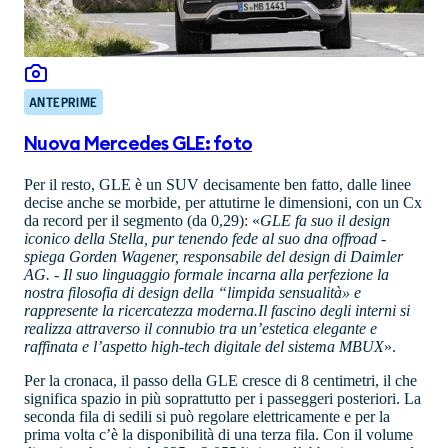
ANTEPRIME
Nuova Mercedes GLE: foto
Per il resto, GLE è un SUV decisamente ben fatto, dalle linee
decise anche se morbide, per attutirne le dimensioni, con un Cx
da record per il segmento (da 0,29): «
GLE fa suo il design
iconico della Stella, pur tenendo fede al suo dna offroad -
spiega Gorden Wagener, responsabile del design di Daimler
AG. - Il suo linguaggio formale incarna alla perfezione la
nostra filosofia di design della “limpida sensualità» e
rappresente la ricercatezza moderna.Il fascino degli interni si
realizza attraverso il connubio tra un’estetica elegante e
raffinata e l’aspetto high-tech digitale del sistema MBUX
».
Per la cronaca, il passo della GLE cresce di 8 centimetri, il che
significa spazio in più soprattutto per i passeggeri posteriori. La
seconda fila di sedili si può regolare elettricamente e per la
prima volta c’è la disponibilità di una terza fila. Con il volume