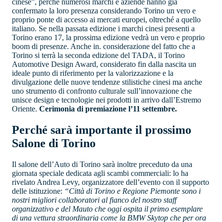
cinese”, perché numerosi marchi e aziende hanno già
confermato la loro presenza considerando Torino un vero e
proprio ponte di accesso ai mercati europei, oltreché a quello
italiano. Se nella passata edizione i marchi cinesi presenti a
Torino erano 17, la prossima edizione vedrà un vero e proprio
boom di presenze. Anche in. considerazione del fatto che a
Torino si terrà la seconda edizione del TADA, il Torino
Automotive Design Award, considerato fin dalla nascita un
ideale punto di riferimento per la valorizzazione e la
divulgazione delle nuove tendenze stilistiche cinesi ma anche
uno strumento di confronto culturale sull’innovazione che
unisce design e tecnologie nei prodotti in arrivo dall’Estremo
Oriente.
Cerimonia di premiazione l’11 settembre.
Perché sarà importante il prossimo
Salone di Torino
Il salone dell’Auto di Torino sarà inoltre preceduto da una
giornata speciale dedicata agli scambi commerciali: lo ha
rivelato Andrea Levy, organizzatore dell’evento con il supporto
delle istituzione:
“Città di Torino e Regione Piemonte sono i
nostri migliori collaboratori al fianco del nostro staff
organizzativo e del Mauto che oggi ospita il primo esemplare
di una vettura straordinaria come la BMW Skytop che per ora