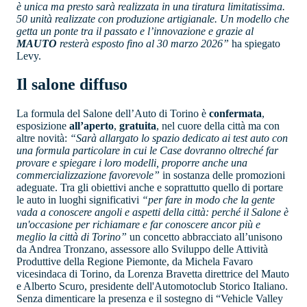
è unica ma presto sarà realizzata in una tiratura limitatissima.
50 unità realizzate con produzione artigianale. Un modello che
getta un ponte tra il passato e l’innovazione e grazie al
MAUTO
resterà esposto fino al 30 marzo 2026”
ha spiegato
Levy.
Il salone diffuso
La formula del Salone dell’Auto di Torino è
confermata
,
esposizione
all’aperto
,
gratuita
, nel cuore della città ma con
altre novità:
“Sarà allargato lo spazio dedicato ai test auto con
una formula particolare in cui le Case dovranno oltreché far
provare e spiegare i loro modelli, proporre anche una
commercializzazione favorevole”
in sostanza delle promozioni
adeguate. Tra gli obiettivi anche e soprattutto quello di portare
le auto in luoghi significativi
“per fare in modo che la gente
vada a conoscere angoli e aspetti della città: perché il Salone è
un'occasione per richiamare e far conoscere ancor più e
meglio la città di Torino”
un concetto abbracciato all’unisono
da Andrea Tronzano, assessore allo Sviluppo delle Attività
Produttive della Regione Piemonte, da Michela Favaro
vicesindaca di Torino, da Lorenza Bravetta direttrice del Mauto
e Alberto Scuro, presidente dell'Automotoclub Storico Italiano.
Senza dimenticare la presenza e il sostegno di “Vehicle Valley