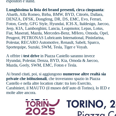
espositori e stand.
Lunghissima la lista dei brand presenti, circa cinquanta
:
Abarth, Alfa Romeo, Birba, BMW, BYD, Citroën, Dallara,
DENZA, DFSK, Dongfeng, DR, DS, EMC, Evo, Ferrari,
Foton, Geely, GFG Style, Hyundai, ICH-X, Italdesign, Jaecoo,
Jeep, KIA, Lamborghini, Lancia, Leapmotor, Lepas, Lotus,
Fiat, Maserati, Mazda, Mercedes-Benz, MHero, Omoda, Opel,
Peugeot, PETRONAS Lubricants International, Pininfarina,
Polestar, RECARO Automotive, Renault, Sabelt, Sparco,
Sportequipe, Suzuki, SWM, Tesla, Tiger e Voyah.
A offrire i
test drive
in Piazza Castello saranno invece
Hyundai, Polestar, Denza, BYD, Kia, Omoda & Jaecoo,
Mazda, Geely, SWM, EMC, Foton e Tesla.
Ai brand citati, poi, si aggiungono
numerose altre realtà sia
private che istituzionali
, che troveranno spazio in Piazza
Castello e nella altre location citate: tra loro Esercito,
Carabinieri, il MAUTO (il museo dell’auto di Torino), lo IED e
molte altre ancora.