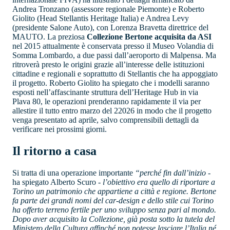
Andrea Tronzano (assessore regionale Piemonte) e Roberto
Giolito (Head Stellantis Heritage Italia) e Andrea Levy
(presidente Salone Auto), con Lorenza Bravetta direttrice del
MAUTO. La preziosa
Collezione Bertone acquisita da ASI
nel 2015 attualmente è conservata presso il Museo Volandia di
Somma Lombardo, a due passi dall’aeroporto di Malpensa. Ma
ritroverà presto le origini grazie all’interesse delle istituzioni
cittadine e regionali e soprattutto di Stellantis che ha appoggiato
il progetto. Roberto Giolito ha spiegato che i modelli saranno
esposti nell’affascinante struttura dell’Heritage Hub in via
Plava 80, le operazioni prenderanno rapidamente il via per
allestire il tutto entro marzo del 22026 in modo che il progetto
venga presentato ad aprile, salvo comprensibili dettagli da
verificare nei prossimi giorni.
Il ritorno a casa
Si tratta di una operazione importante
“perché fin dall’inizio
-
ha spiegato Alberto Scuro -
l’obiettivo era quello di riportare a
Torino un patrimonio che appartiene a città e regione. Bertone
fa parte dei grandi nomi del car-design e dello stile cui Torino
ha offerto terreno fertile per uno sviluppo senza pari al mondo.
Dopo aver acquisito la Collezione, già posta sotto la tutela del
Ministero della Cultura affinché non potesse lasciare l’Italia né