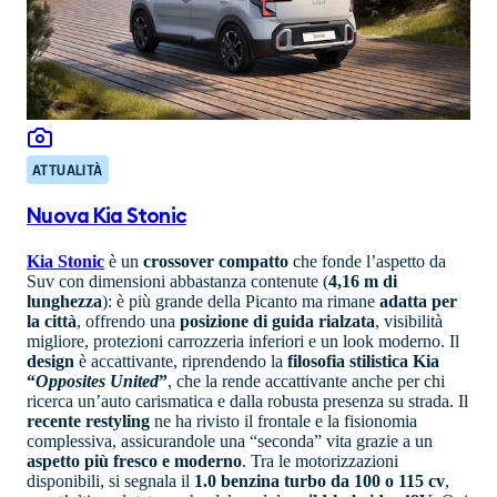
ATTUALITÀ
Nuova Kia Stonic
Kia Stonic
è un
crossover compatto
che fonde l’aspetto da
Suv con dimensioni abbastanza contenute (
4,16 m di
lunghezza
): è più grande della Picanto ma rimane
adatta per
la città
, offrendo una
posizione di guida rialzata
, visibilità
migliore, protezioni carrozzeria inferiori e un look moderno. Il
design
è accattivante, riprendendo la
filosofia stilistica Kia
“
Opposites United
”
, che la rende accattivante anche per chi
ricerca un’auto carismatica e dalla robusta presenza su strada. Il
recente restyling
ne ha rivisto il frontale e la fisionomia
complessiva, assicurandole una “seconda” vita grazie a un
aspetto più fresco e moderno
. Tra le motorizzazioni
disponibili, si segnala il
1.0 benzina turbo da 100 o 115 cv
,