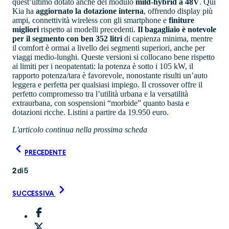
quest’ultimo dotato anche del modulo
mild-hybrid a 48V
. Qui
Kia ha
aggiornato la dotazione interna
, offrendo display più
ampi, connettività wireless con gli smartphone e
finiture
migliori
rispetto ai modelli precedenti.
Il bagagliaio è notevole
per il segmento con ben 352 litri
di capienza minima, mentre
il comfort è ormai a livello dei segmenti superiori, anche per
viaggi medio-lunghi. Queste versioni si collocano bene rispetto
ai limiti per i neopatentati: la potenza è sotto i 105 kW, il
rapporto potenza/tara è favorevole, nonostante risulti un’auto
leggera e perfetta per qualsiasi impiego. Il crossover offre il
perfetto compromesso tra l’utilità urbana e la versatilità
extraurbana, con sospensioni “morbide” quanto basta e
dotazioni ricche. Listini a partire da 19.950 euro.
L'articolo continua nella prossima scheda
PRECEDENTE
2
di
5
SUCCESSIVA