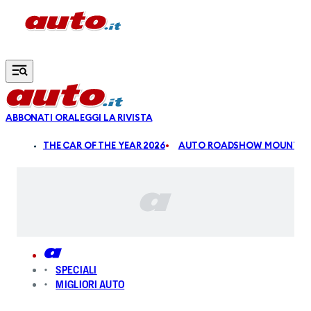
Vai al contenuto principale
ABBONATI ORA
LEGGI LA RIVISTA
ALDI
THE CAR OF THE YEAR 2026
AUTO ROADSHOW MOUNTAIN
SPECIALI
MIGLIORI AUTO