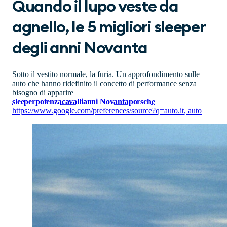
Quando il lupo veste da
agnello, le 5 migliori sleeper
degli anni Novanta
Sotto il vestito normale, la furia. Un approfondimento sulle
auto che hanno ridefinito il concetto di performance senza
bisogno di apparire
sleeper
potenza
cavalli
anni Novanta
porsche
https://www.google.com/preferences/source?q=auto.it
,
auto