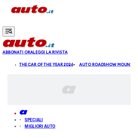
Vai al contenuto principale
ABBONATI ORA
LEGGI LA RIVISTA
ALDI
THE CAR OF THE YEAR 2026
AUTO ROADSHOW MOUNTAIN
SPECIALI
MIGLIORI AUTO