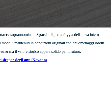
 marce
soprannominato
Spaceball
per la foggia della leva interna.
i modelli mantenuti in condizioni originali con chilometraggi ridotti.
0 euro
ma
il valore storico appare solido per il futuro.
ri sleeper degli anni Novanta