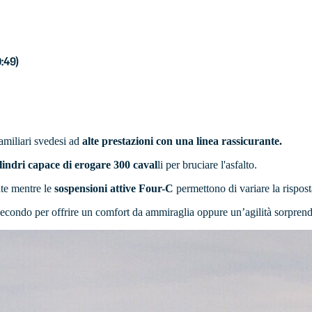
0:49)
familiari svedesi ad
alte prestazioni con una linea rassicurante.
cilindri capace di erogare 300 caval
li per bruciare l'asfalto.
nte mentre le
sospensioni attive Four-C
permettono di variare la rispost
l secondo per offrire un comfort da ammiraglia oppure un’agilità sorprend