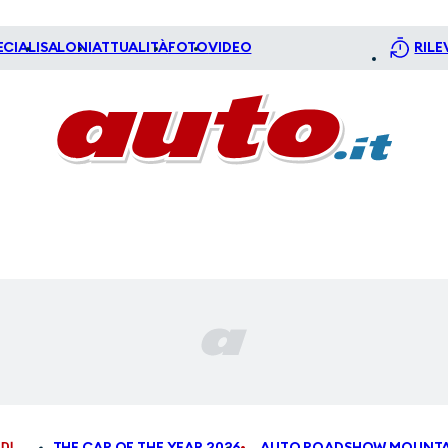
ECIALI
SALONI
ATTUALITÀ
FOTO
VIDEO
RILE
DI
THE CAR OF THE YEAR 2026
AUTO ROADSHOW MOUNTA