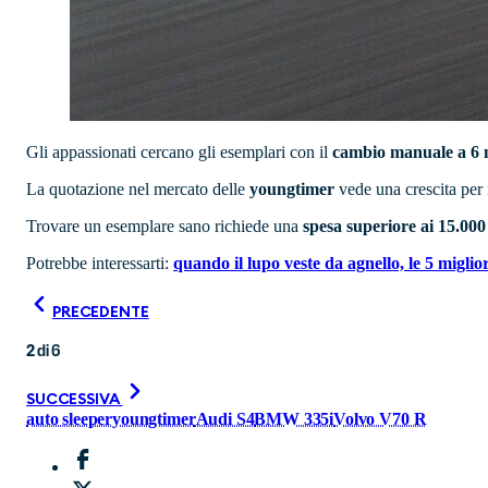
Gli appassionati cercano gli esemplari con il
cambio manuale a 6
La quotazione nel mercato delle
youngtimer
vede una crescita per 
Trovare un esemplare sano richiede una
spesa superiore ai 15.00
Potrebbe interessarti:
quando il lupo veste da agnello, le 5 miglio
PRECEDENTE
2
di
6
SUCCESSIVA
auto sleeper
youngtimer
Audi S4
BMW 335i
Volvo V70 R