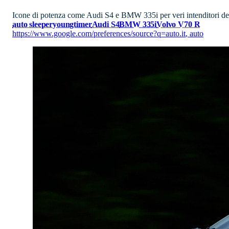
Icone di potenza come Audi S4 e BMW 335i per veri intenditori del
auto sleeper
youngtimer
Audi S4
BMW 335i
Volvo V70 R
https://www.google.com/preferences/source?q=auto.it
,
auto