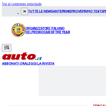
Vai al contenuto principale
TUTTE LE NEWS
ANTEPRIME
PROVE
PRIMO TEST
SP
ORGANIZZATORE ITALIANO
DEL PREMIO
CAR OF THE YEAR
ABBONATI ORA
LEGGI LA RIVISTA
TEMI CAL