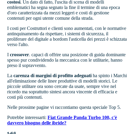
costosi
. Un dato di fatto, l'uscita di scena di modelli
emblematici ha segna segnato la fine il termine di una epoca
d'oro caratterizzata da mezzi leggeri e costi di gestione
contenuti per ogni utente comune della strada.
I costi per Costruttori e clienti sono aumentati, con le normative
antinquinamento da rispettare, i sistemi di sicurezza, il
proliferare del digitale a bordom l'asticella dei prezzi è schizzata
verso l'alto.
I
crossover
. capaci di offrire una posizione di guida dominante
spesso pur condividendo la meccanica con le utilitarie, hanno
preso il sopravvento.
La
carenza di margini di profitto adeguati
ha spinto i Marchi
all'eliminazione delle linee produttive di modelli storici. Le
piccole utilitare ora sono cercate da usate, sempre vive nel
ricordo ma soprattutto sintesi ancora vincente di efficacia e
costi più contenuti.
Nelle prossime pagine vi raccontiamo questa speciale Top 5.
Potrebbe interessarti:
Fiat Grande Panda Turbo 100, c'è
davvero bisogno delle ibride?
1
di
6