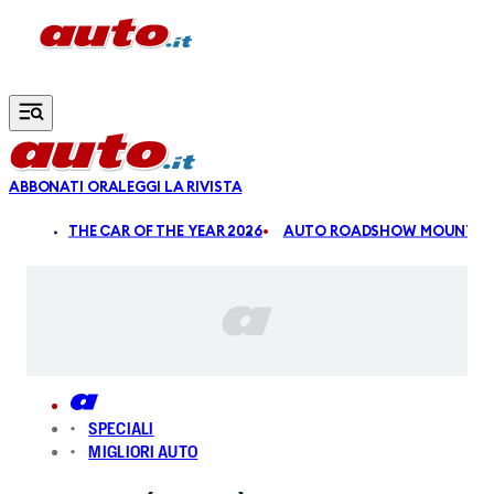
Vai al contenuto principale
ABBONATI ORA
LEGGI LA RIVISTA
ALDI
THE CAR OF THE YEAR 2026
AUTO ROADSHOW MOUNTAIN
SPECIALI
MIGLIORI AUTO