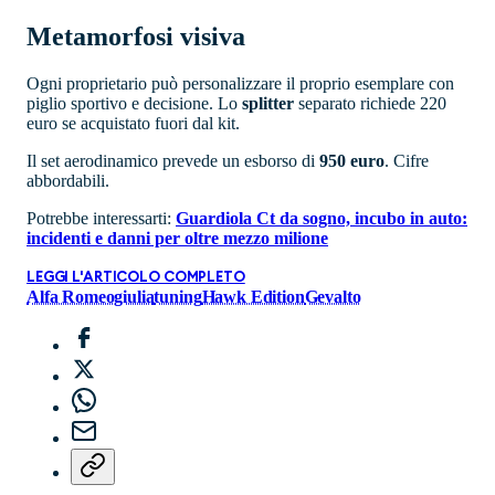
Metamorfosi visiva
Ogni proprietario può personalizzare il proprio esemplare con
piglio sportivo e decisione. Lo
splitter
separato richiede 220
euro se acquistato fuori dal kit.
Il set aerodinamico prevede un esborso di
950 euro
. Cifre
abbordabili.
Potrebbe interessarti:
Guardiola Ct da sogno, incubo in auto:
incidenti e danni per oltre mezzo milione
LEGGI L'ARTICOLO COMPLETO
Alfa Romeo
giulia
tuning
Hawk Edition
Gevalto