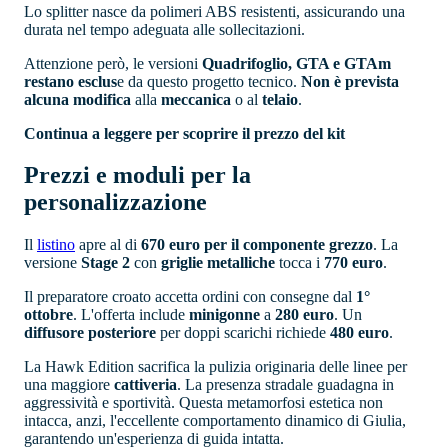
Lo splitter nasce da polimeri ABS resistenti, assicurando una
durata nel tempo adeguata alle sollecitazioni.
Attenzione però, le versioni
Quadrifoglio, GTA e GTAm
restano esclus
e da questo progetto tecnico.
Non è prevista
alcuna modifica
alla
meccanica
o al
telaio
.
Continua a leggere per scoprire il prezzo del kit
Prezzi e moduli per la
personalizzazione
Il
listino
apre al di
670 euro per il componente grezzo
. La
versione
Stage 2
con
griglie
metalliche
tocca i
770 euro
.
Il preparatore croato accetta ordini con consegne dal
1°
ottobre
. L'offerta include
minigonne
a
280 euro
. Un
diffusore
posteriore
per doppi scarichi richiede
480 euro
.
La Hawk Edition sacrifica la pulizia originaria delle linee per
una maggiore
cattiveria
. La presenza stradale guadagna in
aggressività e sportività. Questa metamorfosi estetica non
intacca, anzi, l'eccellente comportamento dinamico di Giulia,
garantendo un'esperienza di guida intatta.