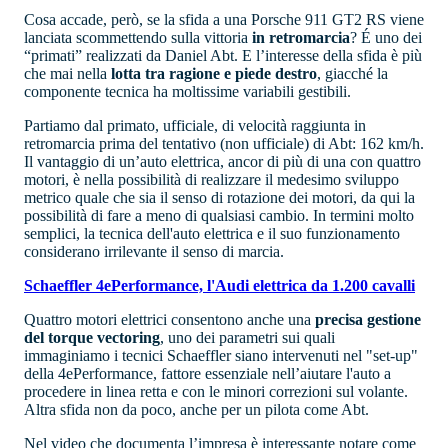
Cosa accade, però, se la sfida a una Porsche 911 GT2 RS viene
lanciata scommettendo sulla vittoria
in retromarcia
? É uno dei
“primati” realizzati da Daniel Abt. E l’interesse della sfida è più
che mai nella
lotta tra ragione e piede destro
, giacché la
componente tecnica ha moltissime variabili gestibili.
Partiamo dal primato, ufficiale, di velocità raggiunta in
retromarcia prima del tentativo (non ufficiale) di Abt: 162 km/h.
Il vantaggio di un’auto elettrica, ancor di più di una con quattro
motori, è nella possibilità di realizzare il medesimo sviluppo
metrico quale che sia il senso di rotazione dei motori, da qui la
possibilità di fare a meno di qualsiasi cambio. In termini molto
semplici, la tecnica dell'auto elettrica e il suo funzionamento
considerano irrilevante il senso di marcia.
Schaeffler 4ePerformance, l'Audi elettrica da 1.200 cavalli
Quattro motori elettrici consentono anche una
precisa gestione
del torque vectoring
, uno dei parametri sui quali
immaginiamo i tecnici Schaeffler siano intervenuti nel "set-up"
della 4ePerformance, fattore essenziale nell’aiutare l'auto a
procedere in linea retta e con le minori correzioni sul volante.
Altra sfida non da poco, anche per un pilota come Abt.
Nel video che documenta l’impresa è interessante notare come