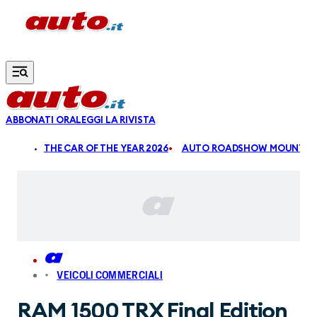
Vai al contenuto principale
ABBONATI ORA
LEGGI LA RIVISTA
ALDI
THE CAR OF THE YEAR 2026
AUTO ROADSHOW MOUNTAIN
VEICOLI COMMERCIALI
RAM 1500 TRX Final Edition