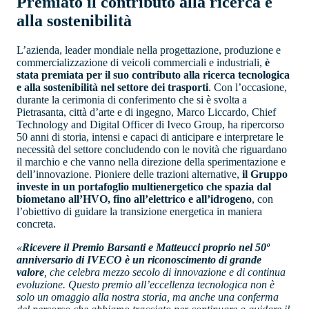
Premiato il contributo alla ricerca e
alla sostenibilità
L’azienda, leader mondiale nella progettazione, produzione e
commercializzazione di veicoli commerciali e industriali,
è
stata premiata per il suo contributo alla ricerca tecnologica
e alla sostenibilità nel settore dei trasporti
. Con l’occasione,
durante la cerimonia di conferimento che si è svolta a
Pietrasanta, città d’arte e di ingegno, Marco Liccardo, Chief
Technology and Digital Officer di Iveco Group, ha ripercorso
50 anni di storia, intensi e capaci di anticipare e interpretare le
necessità del settore concludendo con le novità che riguardano
il marchio e che vanno nella direzione della sperimentazione e
dell’innovazione. Pioniere delle trazioni alternative,
il Gruppo
investe in un portafoglio multienergetico che spazia dal
biometano all’HVO, fino all’elettrico e all’idrogeno
, con
l’obiettivo di guidare la transizione energetica in maniera
concreta.
«
Ricevere il Premio Barsanti e Matteucci proprio nel 50º
anniversario di IVECO è un riconoscimento di grande
valore
, che celebra mezzo secolo di innovazione e di continua
evoluzione. Questo premio all’eccellenza tecnologica non è
solo un omaggio alla nostra storia, ma anche una conferma