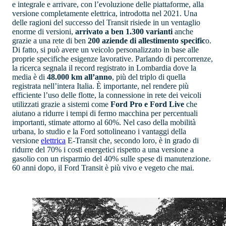
e integrale e arrivare, con l’evoluzione delle piattaforme, alla
versione completamente elettrica, introdotta nel 2021. Una
delle ragioni del successo del Transit risiede in un ventaglio
enorme di versioni,
arrivato a ben 1.300 varianti
anche
grazie a una rete di ben
200 aziende di allestimento specific
o.
Di fatto, si può avere un veicolo personalizzato in base alle
proprie specifiche esigenze lavorative. Parlando di percorrenze,
la ricerca segnala il record registrato in Lombardia dove la
media è di
48.000 km all’anno
, più del triplo di quella
registrata nell’intera Italia. È importante, nel rendere più
efficiente l’uso delle flotte, la connessione in rete dei veicoli
utilizzati grazie a sistemi come
Ford Pro e Ford Live
che
aiutano a ridurre i tempi di fermo macchina per percentuali
importanti, stimate attorno al 60%. Nel caso della mobilità
urbana, lo studio e la Ford sottolineano i vantaggi della
versione
elettrica
E-Transit che, secondo loro, è in grado di
ridurre del 70% i costi energetici rispetto a una versione a
gasolio con un risparmio del 40% sulle spese di manutenzione.
60 anni dopo, il Ford Transit è più vivo e vegeto che mai.