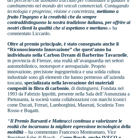
del percorso che abbiamo tracciato per continuare a guidare il
cambiamento nel mondo dei veicoli commerciali. Coniugando
tecnologia e progresso, visione e concretezza,
mettiamo a
frutto l’ingegno e la creatività che da sempre
contraddistinguono la nostra tradizione italiana, per offrire ai
nostri clienti la qualità che si aspettano e meritano
.»
ha
commentato Liccardo.
Oltre al premio principale, è stato consegnato anche il
“Riconoscimento Innovazione” che quest’anno ha
individuato nella Carbon Dream di Barberino Tavarnelle
,
in provincia di Firenze, una realtà all’avanguardia nei settori
automobilistico, motorsport e aerospaziale. Proprio
innovazione, precisione ingegneristica e una solida cultura
industriale sono gli elementi che hanno permesso all’azienda
toscana,
specializzata nella lavorazione dei materiali
compositi in fibra di carbonio
, di distinguersi. Fondata nel
1993 da Fabrizio Ippoliti, presente nella Sala dell’Annunziata a
Pietrasanta, la società vanta collaborazioni con marchi iconici
come Ducati, Ferrari, Lamborghini, Maserati, Scuderia Toro
Rosso e Bugatti.
“
Il Premio Barsanti e Matteucci continua a valorizzare le
realtà che incarnano la migliore espressione tecnologica della
mobilità
–
ha commentato Francesco Monteamaro, Vice
President Sales di Bosch
– C
ome Bosch, anche IVECO e