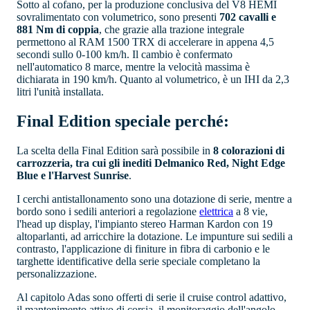
Sotto al cofano, per la produzione conclusiva del V8 HEMI
sovralimentato con volumetrico, sono presenti
702 cavalli e
881 Nm di coppia
, che grazie alla trazione integrale
permettono al RAM 1500 TRX di accelerare in appena 4,5
secondi sullo 0-100 km/h. Il cambio è confermato
nell'automatico 8 marce, mentre la velocità massima è
dichiarata in 190 km/h. Quanto al volumetrico, è un IHI da 2,3
litri l'unità installata.
Final Edition speciale perché:
La scelta della Final Edition sarà possibile in
8 colorazioni di
carrozzeria, tra cui gli inediti Delmanico Red, Night Edge
Blue e l'Harvest Sunrise
.
I cerchi antistallonamento sono una dotazione di serie, mentre a
bordo sono i sedili anteriori a regolazione
elettrica
a 8 vie,
l'head up display, l'impianto stereo Harman Kardon con 19
altoparlanti, ad arricchire la dotazione. Le impunture sui sedili a
contrasto, l'applicazione di finiture in fibra di carbonio e le
targhette identificative della serie speciale completano la
personalizzazione.
Al capitolo Adas sono offerti di serie il cruise control adattivo,
il mantenimento attivo di corsia, il monitoraggio dell'angolo