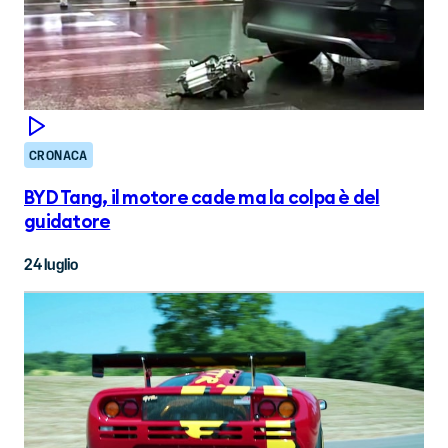
CRONACA
BYD Tang, il motore cade ma la colpa è del
guidatore
24 luglio