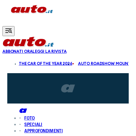
Vai al contenuto principale
ABBONATI ORA
LEGGI LA RIVISTA
ALDI
THE CAR OF THE YEAR 2026
AUTO ROADSHOW MOUNTAIN
FOTO
SPECIALI
APPROFONDIMENTI