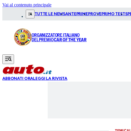
Vai al contenuto principale
TUTTE LE NEWS
ANTEPRIME
PROVE
PRIMO TEST
SP
ORGANIZZATORE ITALIANO
DEL PREMIO
CAR OF THE YEAR
ABBONATI ORA
LEGGI LA RIVISTA
TEMI CAL