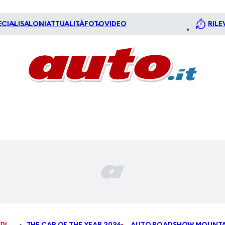
ECIALI
SALONI
ATTUALITÀ
FOTO
VIDEO
RILE
DI
THE CAR OF THE YEAR 2026
AUTO ROADSHOW MOUNTA