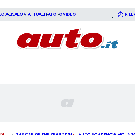
ECIALI
SALONI
ATTUALITÀ
FOTO
VIDEO
RILE
DI
THE CAR OF THE YEAR 2026
AUTO ROADSHOW MOUNTA