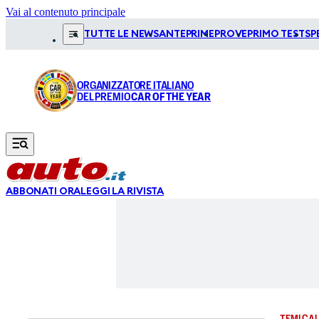
Vai al contenuto principale
TUTTE LE NEWS
ANTEPRIME
PROVE
PRIMO TEST
SP
ORGANIZZATORE ITALIANO
DEL PREMIO
CAR OF THE YEAR
ABBONATI ORA
LEGGI LA RIVISTA
TEMI CAL