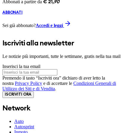
Abbonati a partire da
€
21
,
90
ABBONATI
Sei già abbonato?
Accedi e leggi
Iscriviti alla newsletter
Le notizie più importanti, tutte le settimane, gratis nella tua mail
Inserisci la tua email
Premendo il tasto “Iscriviti ora” dichiaro di aver letto la
nostra
Privacy Policy
e di accettare le
Condizioni Generali di
Utilizzo dei Siti e di Vendita
.
ISCRIVITI ORA
Network
Auto
Autosprint
Inmoto