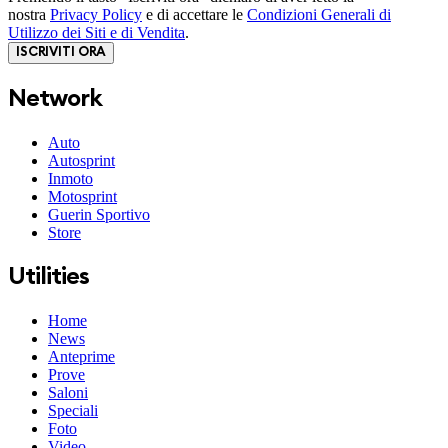
nostra
Privacy Policy
e di accettare le
Condizioni Generali di
Utilizzo dei Siti e di Vendita
.
ISCRIVITI ORA
Network
Auto
Autosprint
Inmoto
Motosprint
Guerin Sportivo
Store
Utilities
Home
News
Anteprime
Prove
Saloni
Speciali
Foto
Video