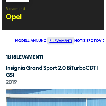
Rilevamenti
Opel
MODELLI
ANNUNCI
NOTIZIE
FOTO
VID
RILEVAMENTI
18 RILEVAMENTI
Insignia Grand Sport 2.0 BiTurboCDTI
GSI
2019