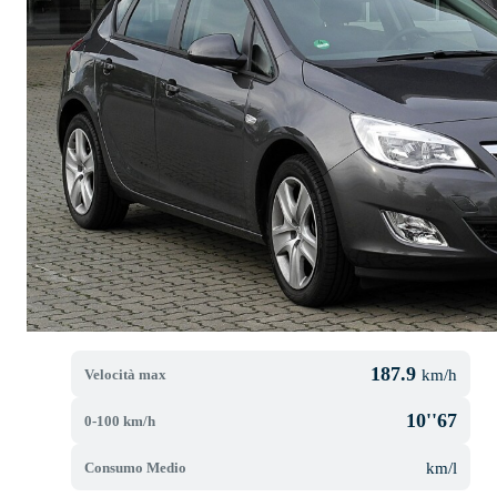
187.9
Velocità max
km/h
10''67
0-100 km/h
Consumo Medio
km/l