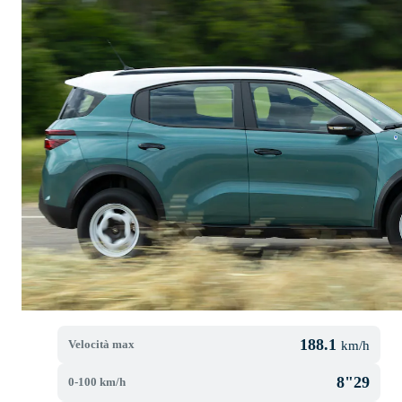
188.1
Velocità max
km/h
8"29
0-100 km/h