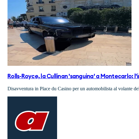
Rolls-Royce, la Cullinan 'sanguina' a Montecarlo: l'
Disavventura in Place du Casino per un automobilista al volante del s