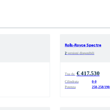
Rolls-Royce
Spectre
2
versioni disponibili
€ 417.530
Tua da
Cilindrata
0
-
0
Potenza
258
-
258
/
190