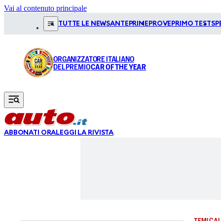
Vai al contenuto principale
TUTTE LE NEWS
ANTEPRIME
PROVE
PRIMO TEST
SP
ORGANIZZATORE ITALIANO
DEL PREMIO
CAR OF THE YEAR
ABBONATI ORA
LEGGI LA RIVISTA
TEMI CAL