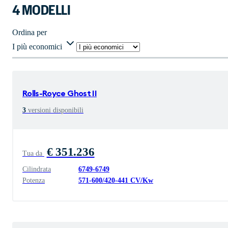
4 MODELLI
Ordina per
I più economici
Rolls-Royce
Ghost II
3
versioni disponibili
€ 351.236
Tua da
Cilindrata
6749
-
6749
Potenza
571
-
600
/
420
-
441
CV/Kw