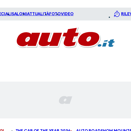
ECIALI
SALONI
ATTUALITÀ
FOTO
VIDEO
RILE
DI
THE CAR OF THE YEAR 2026
AUTO ROADSHOW MOUNTA