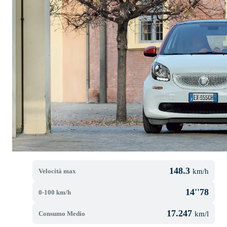
148.3
Velocità max
km/h
14''78
0-100 km/h
17.247
Consumo Medio
km/l