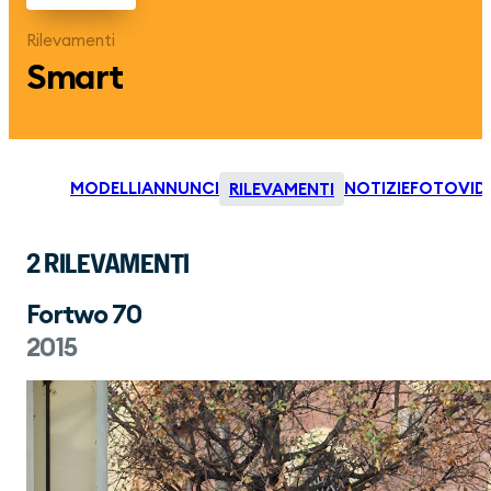
Rilevamenti
Smart
MODELLI
ANNUNCI
NOTIZIE
FOTO
VID
RILEVAMENTI
2 RILEVAMENTI
Fortwo 70
2015