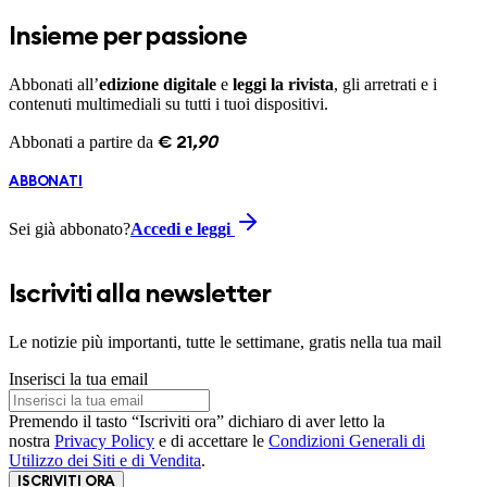
Insieme per passione
Abbonati all’
edizione digitale
e
leggi la rivista
, gli arretrati e i
contenuti multimediali su tutti i tuoi dispositivi.
Abbonati a partire da
€
21
,
90
ABBONATI
Sei già abbonato?
Accedi e leggi
Iscriviti alla newsletter
Le notizie più importanti, tutte le settimane, gratis nella tua mail
Inserisci la tua email
Premendo il tasto “Iscriviti ora” dichiaro di aver letto la
nostra
Privacy Policy
e di accettare le
Condizioni Generali di
Utilizzo dei Siti e di Vendita
.
ISCRIVITI ORA