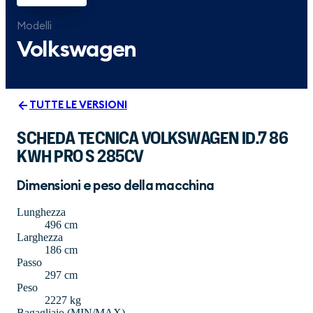
Modelli
Volkswagen
TUTTE LE VERSIONI
SCHEDA TECNICA VOLKSWAGEN ID.7 86
KWH PRO S 285CV
Dimensioni e peso della macchina
Lunghezza
496 cm
Larghezza
186 cm
Passo
297 cm
Peso
2227 kg
Bagagliaio (MIN/MAX)