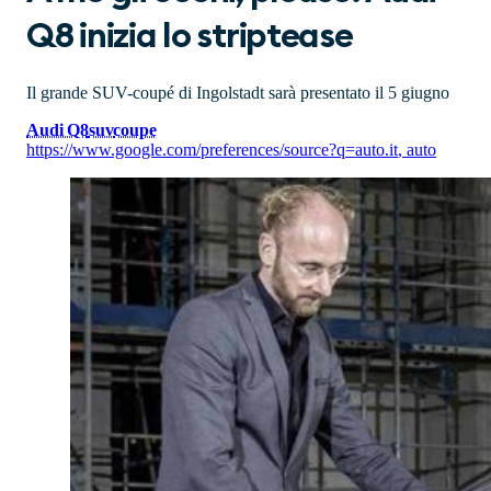
Q8 inizia lo striptease
Il grande SUV-coupé di Ingolstadt sarà presentato il 5 giugno
Audi Q8
suv
coupe
https://www.google.com/preferences/source?q=auto.it
,
auto