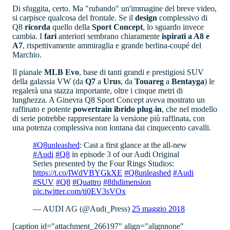
Di sfuggita, certo. Ma "rubando" un'immagine del breve video,
si carpisce qualcosa del frontale. Se il
design
complessivo di
Q8
ricorda
quello della
Sport Concept
, lo sguardo invece
cambia. I
fari
anteriori sembrano chiaramente
ispirati a A8 e
A7
, rispettivamente ammiraglia e grande berlina-coupé del
Marchio.
Il pianale
MLB Evo
, base di tanti grandi e prestigiosi SUV
della galassia VW (da
Q7
a
Urus
, da
Touareg
a
Bentayga
) le
regalerà una stazza importante, oltre i cinque metri di
lunghezza. A Ginevra Q8 Sport Concept aveva mostrato un
raffinato e potente
powertrain ibrido plug-in
, che nel modello
di serie potrebbe rappresentare la versione più raffinata, con
una potenza complessiva non lontana dai cinquecento cavalli.
#Q8unleashed
: Cast a first glance at the all-new
#Audi
#Q8
in episode 3 of our Audi Original
Series presented by the Four Rings Studios:
https://t.co/IWdVBYGkXE
#Q8unleashed
#Audi
#SUV
#Q8
#Quattro
#8thdimension
pic.twitter.com/ti0EV3sVOx
— AUDI AG (@Audi_Press)
25 maggio 2018
[caption id="attachment_266197" align="alignnone"