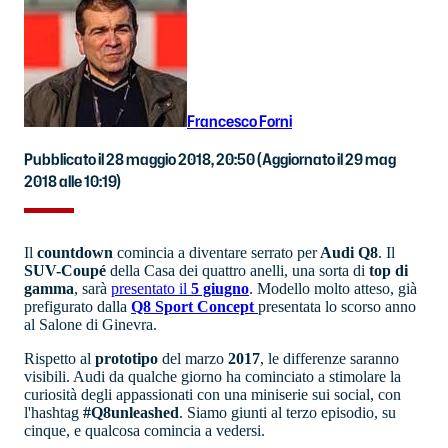
Francesco Forni
Pubblicato il 28 maggio 2018, 20:50
(Aggiornato il 29 mag
2018 alle 10:19)
Il
countdown
comincia a diventare serrato per
Audi Q8
. Il
SUV-Coupé
della Casa dei quattro anelli, una sorta di
top di
gamma
, sarà
presentato il
5 giugno
. Modello molto atteso, già
prefigurato dalla
Q8 Sport Concept
presentata lo scorso anno
al Salone di Ginevra.
Rispetto al
prototipo
del marzo
2017
, le differenze saranno
visibili. Audi da qualche giorno ha cominciato a stimolare la
curiosità degli appassionati con una miniserie sui social, con
l'hashtag
#Q8unleashed
. Siamo giunti al terzo episodio, su
cinque, e qualcosa comincia a vedersi.