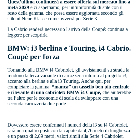
Quest’ultima continuerà a essere offerta sul mercato fino a
metà 2029
e ci aspettiamo, per un’uniformità di stile con il
resto della gamma, che possa essere aggiornata secondo gli
stilemi Neue Klasse come avverrà per Serie 3.
La Cabrio renderà necessario l'arrivo della Coupé: continua a
leggere per scoprirla
BMW: i3 berlina e Touring, i4 Cabrio.
Coupé per forza
Tornando alla BMW i4 Cabriolet, gli avvistamenti su strada la
rendono la terza variante di carrozzeria intorno al progetto i3,
accanto alla berlina e alla i3 Touring. Anche qui, per
completare la gamma,
“manca” un tassello ben più centrale
e rilevante di una cabriolet: BMW i4 Coupé,
che aiuterebbe
tra l’altro per le economie di scala da sviluppare con una
seconda carrozzeria due porte.
Dovessero essere confermati i numeri della i3 su i4 Cabriolet,
sarà una quattro posti con la capote da 4,76 metri di lunghezza
e un passo di 2,89 metri; valori simili alla Serie 4 Cabriolet,